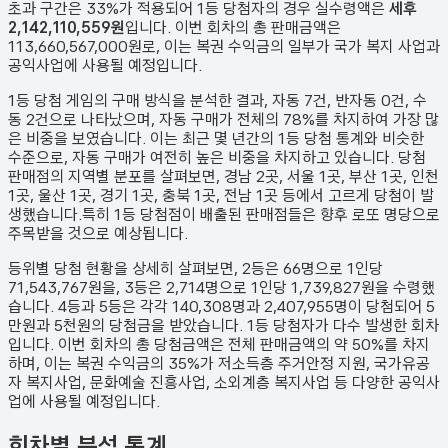
초과 구간은 33%가 적용되어 1등 당첨자의 경우 실수령액은
세후
2,142,110,559원
입니다. 이번 회차의 총 판매금액은
113,660,567,000원
로, 이는 복권 수익금의 일부가 국가 복지 사업과
공익사업에 사용될 예정입니다.
1등 당첨 게임의 구매 방식을 분석한 결과,
자동
7
건
,
반자동
0
건
,
수
동
2
건
으로 나타났으며,
자동 구매가 전체의 78%를 차지하여 가장 많
은 비중을 보였습니다.
이는 최근 몇 년간의 1등 당첨 통계와 비슷한
수준으로, 자동 구매가 여전히 높은 비중을 차지하고 있습니다. 당첨
판매점의 지역별 분포를 살펴보면,
경남 2곳, 서울 1곳, 부산 1곳, 인천
1곳, 울산 1곳, 경기 1곳, 충북 1곳, 전남 1곳 등에서 고르게 당첨이 발
생했습니다.
특히 1등 당첨점이 배출된 판매점들은 향후 로또 명당으로
주목받을 것으로 예상됩니다.
등위별 당첨 현황을 상세히 살펴보면, 2등은
66
명으로 1인당
71,543,767원
을, 3등은
2,714
명으로 1인당
1,739,827원
을 수령했
습니다. 4등과 5등은 각각
140,308
명과
2,407,955
명이 당첨되어 5
만원과 5천원의 당첨금을 받았습니다.
1등 당첨자가 다수 발생한 회차
입니다.
이번 회차의 총 당첨금액은 전체 판매금액의 약 50%를 차지
하며, 이는 복권 수익금의 35%가 저소득층 주거안정 지원, 국가유공
자 복지사업, 문화예술 진흥사업, 소외계층 복지사업 등 다양한 공익사
업에 사용될 예정입니다.
회차별 분석 통계