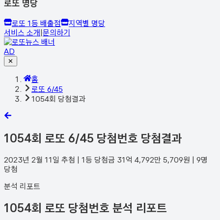
로또 명당
로또 1등 배출점
지역별 명당
서비스 소개
|
문의하기
AD
✕
홈
로또 6/45
1054회 당첨결과
1054
회 로또 6/45 당첨번호 당첨결과
2023년 2월 11일
추첨 | 1등 당첨금
31억 4,792만 5,709
원 |
9
명
당첨
분석 리포트
1054회 로또 당첨번호 분석 리포트