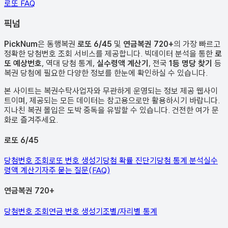
로또 FAQ
픽
넘
PickNum
은 동행복권
로또 6/45
및
연금복권 720+
의 가장 빠르고
정확한 당첨번호 조회 서비스를 제공합니다. 빅데이터 분석을 통한
로
또 예상번호
, 역대 당첨 통계,
실수령액 계산기
, 전국
1등 명당 찾기
등
복권 당첨에 필요한 다양한 정보를 한눈에 확인하실 수 있습니다.
본 사이트는 복권수탁사업자와 무관하게 운영되는 정보 제공 웹사이
트이며, 제공되는 모든 데이터는 참고용으로만 활용하시기 바랍니다.
지나친 복권 몰입은 도박 중독을 유발할 수 있습니다. 건전한 여가 문
화로 즐겨주세요.
로또 6/45
당첨번호 조회
로또 번호 생성기
당첨 확률 진단기
당첨 통계 분석
실수
령액 계산기
자주 묻는 질문(FAQ)
연금복권 720+
당첨번호 조회
연금 번호 생성기
조별/자리별 통계