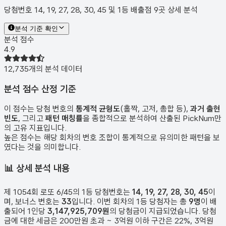
당첨번호 14, 19, 27, 28, 30, 45 및 1등 배출점 9곳 상세 분석
분석 기준 확인
분석 점수
4.9
12,735
개의 분석 데이터
분석 점수 산정 기준
이 점수는 당첨 번호의
통계적 균형도
(홀짝, 고저, 총합 등),
과거 출현
빈도
, 그리고
패턴 매칭률
을 종합적으로 분석하여 산출된 PickNum만
의 고유 지표입니다.
높은 점수는 해당 회차의 번호 조합이 통계적으로 유의미한 패턴을 보
였다는 것을 의미합니다.
📊
상세 분석 내용
제
1054
회 로또 6/45의 1등 당첨번호는
14, 19, 27, 28, 30, 45
이
며, 보너스 번호는
33
입니다. 이번 회차의 1등 당첨자는 총
9
명
이 배
출되어 1인당
3,147,925,709원
의 당첨금이 지급되었습니다. 당첨
금에 대한 세금은 200만원 초과 ~ 3억원 이하 구간은 22%, 3억원