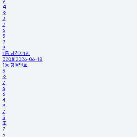
9
각
조
3
2
6
5
9
9
1등 당첨자
1
명
320
회
2026-06-18
1등 당첨번호
5
조
7
6
6
4
8
7
5
조
7
6