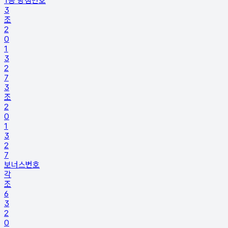
1등 당첨번호
3
조
2
0
1
3
2
7
3
조
2
0
1
3
2
7
보너스번호
각
조
6
3
2
0