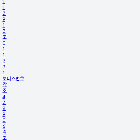
1
1
3
9
1
3
조
0
1
1
3
9
1
보너스번호
각
조
4
3
8
9
0
6
각
조