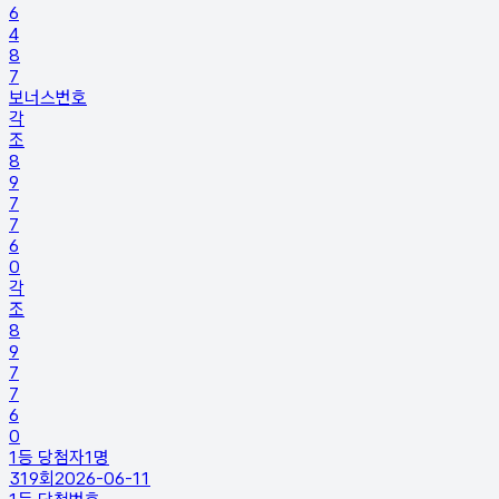
6
4
8
7
보너스번호
각
조
8
9
7
7
6
0
각
조
8
9
7
7
6
0
1등 당첨자
1
명
319
회
2026-06-11