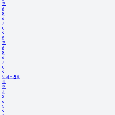
조
6
8
6
7
0
9
5
조
6
8
6
7
0
9
보너스번호
각
조
3
2
6
5
9