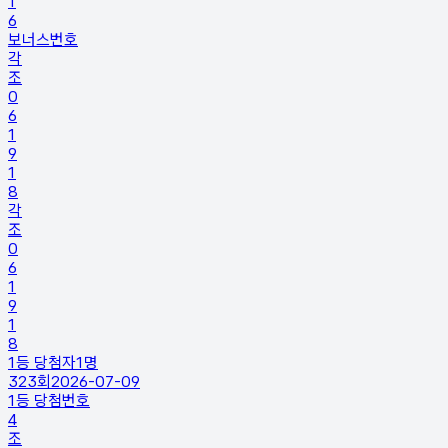
1
6
보너스번호
각
조
0
6
1
9
1
8
각
조
0
6
1
9
1
8
1등 당첨자
1
명
323
회
2026-07-09
1등 당첨번호
4
조