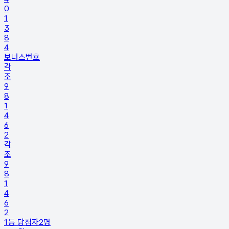
0
1
3
8
4
보너스번호
각
조
9
8
1
4
6
2
각
조
9
8
1
4
6
2
1등 당첨자
2
명