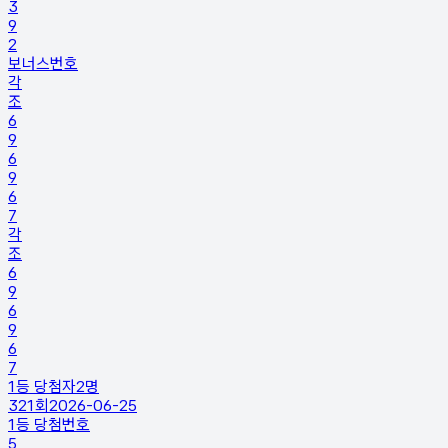
3
9
2
보너스번호
각
조
6
9
6
9
6
7
각
조
6
9
6
9
6
7
1등 당첨자
2
명
321
회
2026-06-25
1등 당첨번호
5