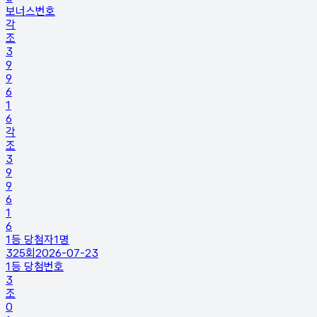
보너스번호
각
조
3
9
9
6
1
6
각
조
3
9
9
6
1
6
1등 당첨자
1
명
325
회
2026-07-23
1등 당첨번호
3
조
0