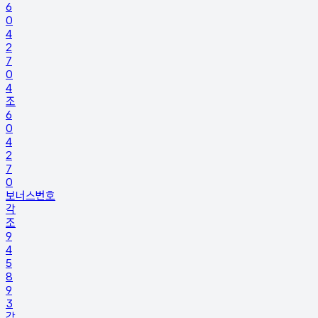
6
0
4
2
7
0
4
조
6
0
4
2
7
0
보너스번호
각
조
9
4
5
8
9
3
각