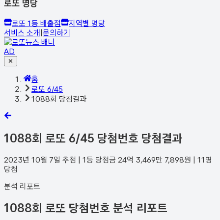
로또 명당
로또 1등 배출점
지역별 명당
서비스 소개
|
문의하기
AD
✕
홈
로또 6/45
1088회 당첨결과
1088
회 로또 6/45 당첨번호 당첨결과
2023년 10월 7일
추첨 | 1등 당첨금
24억 3,469만 7,898
원 |
11
명
당첨
분석 리포트
1088회 로또 당첨번호 분석 리포트