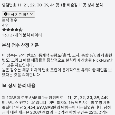
당첨번호 11, 21, 22, 30, 39, 44 및 1등 배출점 11곳 상세 분석
분석 기준 확인
분석 점수
4.9
13,137
개의 분석 데이터
분석 점수 산정 기준
이 점수는 당첨 번호의
통계적 균형도
(홀짝, 고저, 총합 등),
과거 출현
빈도
, 그리고
패턴 매칭률
을 종합적으로 분석하여 산출된 PickNum만
의 고유 지표입니다.
높은 점수는 해당 회차의 번호 조합이 통계적으로 유의미한 패턴을 보
였다는 것을 의미합니다.
📊
상세 분석 내용
제
1088
회 로또 6/45의 1등 당첨번호는
11, 21, 22, 30, 39, 44
이
며, 보너스 번호는
31
입니다. 이번 회차의 1등 당첨자는 총
11
명
이 배
출되어 1인당
2,434,697,898원
의 당첨금이 지급되었습니다. 당첨
금에 대한 세금은 200만원 초과 ~ 3억원 이하 구간은 22%, 3억원