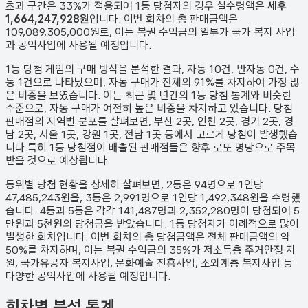
초과 구간은 33%가 적용되어 1등 당첨자의 경우 실수령액은
세후
1,664,247,928원
입니다. 이번 회차의 총 판매금액은
109,089,305,000원
로, 이는 복권 수익금의 일부가 국가 복지 사업
과 공익사업에 사용될 예정입니다.
1등 당첨 게임의 구매 방식을 분석한 결과,
자동
10
건
,
반자동
0
건
,
수
동
1
건
으로 나타났으며,
자동 구매가 전체의 91%를 차지하여 가장 많
은 비중을 보였습니다.
이는 최근 몇 년간의 1등 당첨 통계와 비슷한
수준으로, 자동 구매가 여전히 높은 비중을 차지하고 있습니다. 당첨
판매점의 지역별 분포를 살펴보면,
부산 2곳, 인천 2곳, 경기 2곳, 경
남 2곳, 서울 1곳, 강원 1곳, 전남 1곳 등에서 고르게 당첨이 발생했습
니다.
특히 1등 당첨점이 배출된 판매점들은 향후 로또 명당으로 주목
받을 것으로 예상됩니다.
등위별 당첨 현황을 상세히 살펴보면, 2등은
94
명으로 1인당
47,485,243원
을, 3등은
2,991
명으로 1인당
1,492,348원
을 수령했
습니다. 4등과 5등은 각각
141,487
명과
2,352,280
명이 당첨되어 5
만원과 5천원의 당첨금을 받았습니다.
1등 당첨자가 이례적으로 많이
발생한 회차입니다.
이번 회차의 총 당첨금액은 전체 판매금액의 약
50%를 차지하며, 이는 복권 수익금의 35%가 저소득층 주거안정 지
원, 국가유공자 복지사업, 문화예술 진흥사업, 소외계층 복지사업 등
다양한 공익사업에 사용될 예정입니다.
회차별 분석 통계