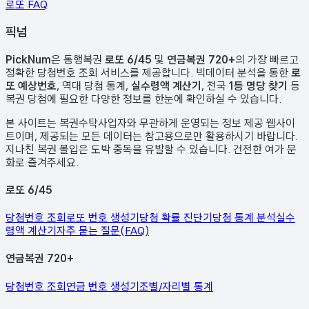
로또 FAQ
픽
넘
PickNum
은 동행복권
로또 6/45
및
연금복권 720+
의 가장 빠르고
정확한 당첨번호 조회 서비스를 제공합니다. 빅데이터 분석을 통한
로
또 예상번호
, 역대 당첨 통계,
실수령액 계산기
, 전국
1등 명당 찾기
등
복권 당첨에 필요한 다양한 정보를 한눈에 확인하실 수 있습니다.
본 사이트는 복권수탁사업자와 무관하게 운영되는 정보 제공 웹사이
트이며, 제공되는 모든 데이터는 참고용으로만 활용하시기 바랍니다.
지나친 복권 몰입은 도박 중독을 유발할 수 있습니다. 건전한 여가 문
화로 즐겨주세요.
로또 6/45
당첨번호 조회
로또 번호 생성기
당첨 확률 진단기
당첨 통계 분석
실수
령액 계산기
자주 묻는 질문(FAQ)
연금복권 720+
당첨번호 조회
연금 번호 생성기
조별/자리별 통계