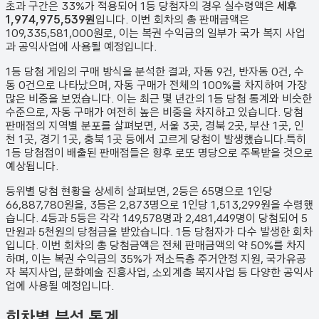
초과 구간은 33%가 적용되어 1등 당첨자의 경우 실수령액은
세후
1,974,975,539원
입니다. 이번 회차의 총 판매금액은
109,335,581,000원
로, 이는 복권 수익금의 일부가 국가 복지 사업
과 공익사업에 사용될 예정입니다.
1등 당첨 게임의 구매 방식을 분석한 결과,
자동
9
건
,
반자동
0
건
,
수
동
0
건
으로 나타났으며,
자동 구매가 전체의 100%를 차지하여 가장
많은 비중을 보였습니다.
이는 최근 몇 년간의 1등 당첨 통계와 비슷한
수준으로, 자동 구매가 여전히 높은 비중을 차지하고 있습니다. 당첨
판매점의 지역별 분포를 살펴보면,
서울 3곳, 경북 2곳, 부산 1곳, 인
천 1곳, 경기 1곳, 충북 1곳 등에서 고르게 당첨이 발생했습니다.
특히
1등 당첨점이 배출된 판매점들은 향후 로또 명당으로 주목받을 것으로
예상됩니다.
등위별 당첨 현황을 상세히 살펴보면, 2등은
65
명으로 1인당
66,887,780원
을, 3등은
2,873
명으로 1인당
1,513,299원
을 수령했
습니다. 4등과 5등은 각각
149,578
명과
2,481,449
명이 당첨되어 5
만원과 5천원의 당첨금을 받았습니다.
1등 당첨자가 다수 발생한 회차
입니다.
이번 회차의 총 당첨금액은 전체 판매금액의 약 50%를 차지
하며, 이는 복권 수익금의 35%가 저소득층 주거안정 지원, 국가유공
자 복지사업, 문화예술 진흥사업, 소외계층 복지사업 등 다양한 공익사
업에 사용될 예정입니다.
회차별 분석 통계