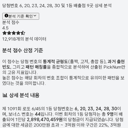
당첨번호 6, 20, 23, 24, 28, 30 및 1등 배출점 9곳 상세 분석
분석 기준 확인
분석 점수
4.5
12,918
개의 분석 데이터
분석 점수 산정 기준
이 점수는 당첨 번호의
통계적 균형도
(홀짝, 고저, 총합 등),
과거 출현
빈도
, 그리고
패턴 매칭률
을 종합적으로 분석하여 산출된 PickNum만
의 고유 지표입니다.
높은 점수는 해당 회차의 번호 조합이 통계적으로 유의미한 패턴을 보
였다는 것을 의미합니다.
📊
상세 분석 내용
제
1091
회 로또 6/45의 1등 당첨번호는
6, 20, 23, 24, 28, 30
이
며, 보너스 번호는
44
입니다. 이번 회차의 1등 당첨자는 총
9
명
이 배
출되어 1인당
2,898,470,459원
의 당첨금이 지급되었습니다. 당첨
금에 대한 세금은 200만원 초과 ~ 3억원 이하 구간은 22%, 3억원