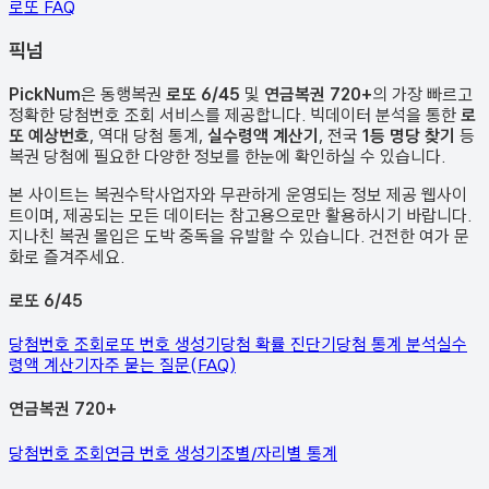
로또 FAQ
픽
넘
PickNum
은 동행복권
로또 6/45
및
연금복권 720+
의 가장 빠르고
정확한 당첨번호 조회 서비스를 제공합니다. 빅데이터 분석을 통한
로
또 예상번호
, 역대 당첨 통계,
실수령액 계산기
, 전국
1등 명당 찾기
등
복권 당첨에 필요한 다양한 정보를 한눈에 확인하실 수 있습니다.
본 사이트는 복권수탁사업자와 무관하게 운영되는 정보 제공 웹사이
트이며, 제공되는 모든 데이터는 참고용으로만 활용하시기 바랍니다.
지나친 복권 몰입은 도박 중독을 유발할 수 있습니다. 건전한 여가 문
화로 즐겨주세요.
로또 6/45
당첨번호 조회
로또 번호 생성기
당첨 확률 진단기
당첨 통계 분석
실수
령액 계산기
자주 묻는 질문(FAQ)
연금복권 720+
당첨번호 조회
연금 번호 생성기
조별/자리별 통계