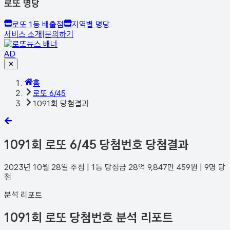
로또 명당
로또 1등 배출점
지역별 명당
서비스 소개
|
문의하기
AD
✕
홈
로또 6/45
1091회 당첨결과
1091
회 로또 6/45 당첨번호 당첨결과
2023년 10월 28일
추첨 | 1등 당첨금
28억 9,847만 459
원 |
9
명 당
첨
분석 리포트
1091회 로또 당첨번호 분석 리포트