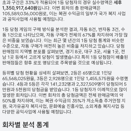
초과 구간은 33%가 적용되어 1등 당첨자의 경우 실수령액은
세후
1,350,917,640원
입니다. 이번 회차의 총 판매금액은
105,589,036,000원
로, 이는 복권 수익금의 일부가 국가 복지 사업
과 공익사업에 사용될 예정입니다.
1등 당첨 게임의 구매 방식을 분석한 결과,
자동
8
건
,
반자동
3
건
,
수
동
1
건
으로 나타났으며,
자동 구매가 전체의 67%를 차지하여 가장 많
은 비중을 보였습니다.
이는 최근 몇 년간의 1등 당첨 통계와 비슷한
수준으로, 자동 구매가 여전히 높은 비중을 차지하고 있습니다. 당첨
판매점의 지역별 분포를 살펴보면,
경기 8곳, 대구 3곳, 서울 1곳, 전
남 1곳 등에서 고르게 당첨이 발생했습니다.
특히 1등 당첨점이 배출된
판매점들은 향후 로또 명당으로 주목받을 것으로 예상됩니다.
등위별 당첨 현황을 상세히 살펴보면, 2등은
65
명으로 1인당
65,568,025원
을, 3등은
2,928
명으로 1인당
1,455,575원
을 수령했
습니다. 4등과 5등은 각각
141,232
명과
2,327,509
명이 당첨되어 5
만원과 5천원의 당첨금을 받았습니다.
1등 당첨자가 이례적으로 많이
발생한 회차입니다.
이번 회차의 총 당첨금액은 전체 판매금액의 약
50%를 차지하며, 이는 복권 수익금의 35%가 저소득층 주거안정 지
원, 국가유공자 복지사업, 문화예술 진흥사업, 소외계층 복지사업 등
다양한 공익사업에 사용될 예정입니다.
회차별 분석 통계