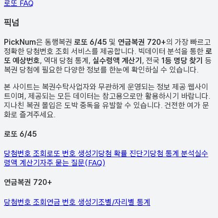
로또 FAQ
픽
넘
PickNum
은 동행복권
로또 6/45
및
연금복권 720+
의 가장 빠르고
정확한 당첨번호 조회 서비스를 제공합니다. 빅데이터 분석을 통한
로
또 예상번호
, 역대 당첨 통계,
실수령액 계산기
, 전국
1등 명당 찾기
등
복권 당첨에 필요한 다양한 정보를 한눈에 확인하실 수 있습니다.
본 사이트는 복권수탁사업자와 무관하게 운영되는 정보 제공 웹사이
트이며, 제공되는 모든 데이터는 참고용으로만 활용하시기 바랍니다.
지나친 복권 몰입은 도박 중독을 유발할 수 있습니다. 건전한 여가 문
화로 즐겨주세요.
로또 6/45
당첨번호 조회
로또 번호 생성기
당첨 확률 진단기
당첨 통계 분석
실수
령액 계산기
자주 묻는 질문(FAQ)
연금복권 720+
당첨번호 조회
연금 번호 생성기
조별/자리별 통계