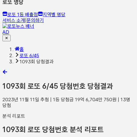
로또 명당
로또 1등 배출점
지역별 명당
서비스 소개
|
문의하기
AD
✕
홈
로또 6/45
1093회 당첨결과
1093
회 로또 6/45 당첨번호 당첨결과
2023년 11월 11일
추첨 | 1등 당첨금
19억 6,704만 750
원 |
13
명
당첨
분석 리포트
1093회 로또 당첨번호 분석 리포트