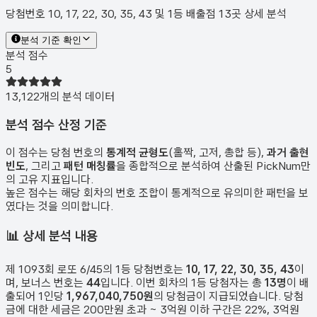
당첨번호 10, 17, 22, 30, 35, 43 및 1등 배출점 13곳 상세 분석
분석 기준 확인
분석 점수
5
13,122
개의 분석 데이터
분석 점수 산정 기준
이 점수는 당첨 번호의
통계적 균형도
(홀짝, 고저, 총합 등),
과거 출현
빈도
, 그리고
패턴 매칭률
을 종합적으로 분석하여 산출된 PickNum만
의 고유 지표입니다.
높은 점수는 해당 회차의 번호 조합이 통계적으로 유의미한 패턴을 보
였다는 것을 의미합니다.
📊
상세 분석 내용
제
1093
회 로또 6/45의 1등 당첨번호는
10, 17, 22, 30, 35, 43
이
며, 보너스 번호는
44
입니다. 이번 회차의 1등 당첨자는 총
13
명
이 배
출되어 1인당
1,967,040,750원
의 당첨금이 지급되었습니다. 당첨
금에 대한 세금은 200만원 초과 ~ 3억원 이하 구간은 22%, 3억원