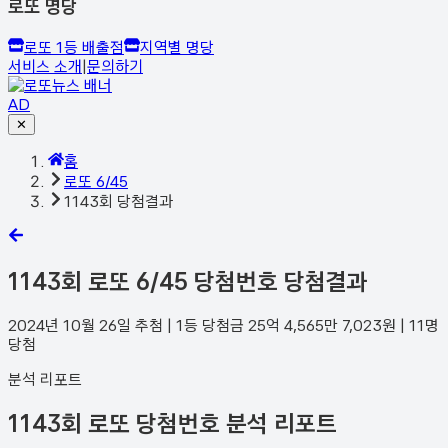
로또 명당
로또 1등 배출점
지역별 명당
서비스 소개
|
문의하기
AD
✕
홈
로또 6/45
1143회 당첨결과
1143
회 로또 6/45 당첨번호 당첨결과
2024년 10월 26일
추첨 | 1등 당첨금
25억 4,565만 7,023
원 |
11
명
당첨
분석 리포트
1143회 로또 당첨번호 분석 리포트