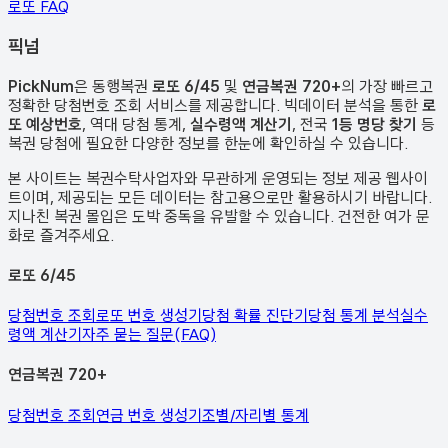
로또 FAQ
픽
넘
PickNum
은 동행복권
로또 6/45
및
연금복권 720+
의 가장 빠르고
정확한 당첨번호 조회 서비스를 제공합니다. 빅데이터 분석을 통한
로
또 예상번호
, 역대 당첨 통계,
실수령액 계산기
, 전국
1등 명당 찾기
등
복권 당첨에 필요한 다양한 정보를 한눈에 확인하실 수 있습니다.
본 사이트는 복권수탁사업자와 무관하게 운영되는 정보 제공 웹사이
트이며, 제공되는 모든 데이터는 참고용으로만 활용하시기 바랍니다.
지나친 복권 몰입은 도박 중독을 유발할 수 있습니다. 건전한 여가 문
화로 즐겨주세요.
로또 6/45
당첨번호 조회
로또 번호 생성기
당첨 확률 진단기
당첨 통계 분석
실수
령액 계산기
자주 묻는 질문(FAQ)
연금복권 720+
당첨번호 조회
연금 번호 생성기
조별/자리별 통계