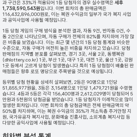
과 구간은 33%가 적용되어 1등 당첨자의 경우 실수령액은
세후
1,738,590,543원
입니다. 이번 회차의 총 판매금액은
116,432,896,000원
로, 이는 복권 수익금의 일부가 국가 복지 사업
과 공익사업에 사용될 예정입니다.
1등 당첨 게임의 구매 방식을 분석한 결과,
자동
9
건
,
반자동
0
건
,
수
동
2
건
으로 나타났으며,
자동 구매가 전체의 82%를 차지하여 가장 많
은 비중을 보였습니다.
이는 최근 몇 년간의 1등 당첨 통계와 비슷한
수준으로, 자동 구매가 여전히 높은 비중을 차지하고 있습니다. 당첨
판매점의 지역별 분포를 살펴보면,
경기 3곳, 서울 2곳, 동행복권
(dhlottery.co.kr) 1곳, 부산 1곳, 대구 1곳, 대전 1곳, 울산 1곳, 강원
1곳 등에서 고르게 당첨이 발생했습니다.
특히 1등 당첨점이 배출된 판
매점들은 향후 로또 명당으로 주목받을 것으로 예상됩니다.
등위별 당첨 현황을 상세히 살펴보면, 2등은
90
명으로 1인당
51,855,977원
을, 3등은
3,154
명으로 1인당
1,479,721원
을 수령했
습니다. 4등과 5등은 각각
156,400
명과
2,612,029
명이 당첨되어 5
만원과 5천원의 당첨금을 받았습니다.
1등 당첨자가 이례적으로 많이
발생한 회차입니다.
이번 회차의 총 당첨금액은 전체 판매금액의 약
50%를 차지하며, 이는 복권 수익금의 35%가 저소득층 주거안정 지
원, 국가유공자 복지사업, 문화예술 진흥사업, 소외계층 복지사업 등
다양한 공익사업에 사용될 예정입니다.
회차별 분석 통계