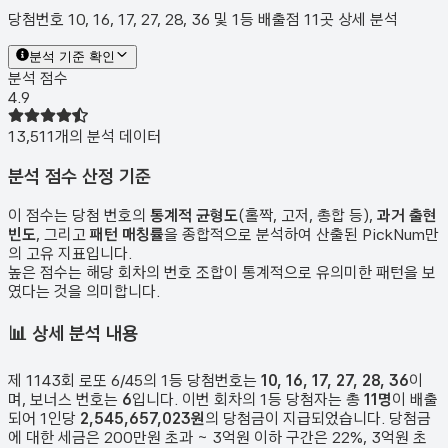
당첨번호 10, 16, 17, 27, 28, 36 및 1등 배출점 11곳 상세 분석
분석 기준 확인
분석 점수
4.9
13,511
개의 분석 데이터
분석 점수 산정 기준
이 점수는 당첨 번호의
통계적 균형도
(홀짝, 고저, 총합 등),
과거 출현
빈도
, 그리고
패턴 매칭률
을 종합적으로 분석하여 산출된 PickNum만
의 고유 지표입니다.
높은 점수는 해당 회차의 번호 조합이 통계적으로 유의미한 패턴을 보
였다는 것을 의미합니다.
📊
상세 분석 내용
제
1143
회 로또 6/45의 1등 당첨번호는
10, 16, 17, 27, 28, 36
이
며, 보너스 번호는
6
입니다. 이번 회차의 1등 당첨자는 총
11
명
이 배출
되어 1인당
2,545,657,023원
의 당첨금이 지급되었습니다. 당첨금
에 대한 세금은 200만원 초과 ~ 3억원 이하 구간은 22%, 3억원 초