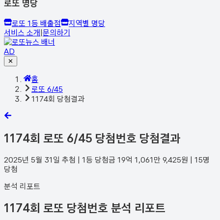
로또 명당
로또 1등 배출점
지역별 명당
서비스 소개
|
문의하기
AD
✕
홈
로또 6/45
1174회 당첨결과
1174
회 로또 6/45 당첨번호 당첨결과
2025년 5월 31일
추첨 | 1등 당첨금
19억 1,061만 9,425
원 |
15
명
당첨
분석 리포트
1174회 로또 당첨번호 분석 리포트