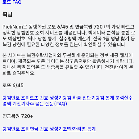
로또 FAQ
픽
넘
PickNum
은 동행복권
로또 6/45
및
연금복권 720+
의 가장 빠르고
정확한 당첨번호 조회 서비스를 제공합니다. 빅데이터 분석을 통한
로
또 예상번호
, 역대 당첨 통계,
실수령액 계산기
, 전국
1등 명당 찾기
등
복권 당첨에 필요한 다양한 정보를 한눈에 확인하실 수 있습니다.
본 사이트는 복권수탁사업자와 무관하게 운영되는 정보 제공 웹사이
트이며, 제공되는 모든 데이터는 참고용으로만 활용하시기 바랍니다.
지나친 복권 몰입은 도박 중독을 유발할 수 있습니다. 건전한 여가 문
화로 즐겨주세요.
로또 6/45
당첨번호 조회
로또 번호 생성기
당첨 확률 진단기
당첨 통계 분석
실수
령액 계산기
자주 묻는 질문(FAQ)
연금복권 720+
당첨번호 조회
연금 번호 생성기
조별/자리별 통계