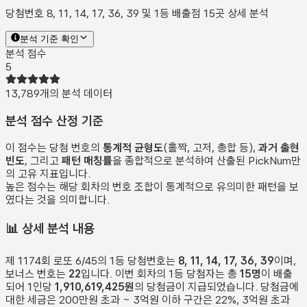
당첨번호 8, 11, 14, 17, 36, 39 및 1등 배출점 15곳 상세 분석
분석 기준 확인
분석 점수
5
13,789
개의 분석 데이터
분석 점수 산정 기준
이 점수는 당첨 번호의
통계적 균형도
(홀짝, 고저, 총합 등),
과거 출현
빈도
, 그리고
패턴 매칭률
을 종합적으로 분석하여 산출된 PickNum만
의 고유 지표입니다.
높은 점수는 해당 회차의 번호 조합이 통계적으로 유의미한 패턴을 보
였다는 것을 의미합니다.
📊
상세 분석 내용
제
1174
회 로또 6/45의 1등 당첨번호는
8, 11, 14, 17, 36, 39
이며,
보너스 번호는
22
입니다. 이번 회차의 1등 당첨자는 총
15
명
이 배출
되어 1인당
1,910,619,425원
의 당첨금이 지급되었습니다. 당첨금에
대한 세금은 200만원 초과 ~ 3억원 이하 구간은 22%, 3억원 초과