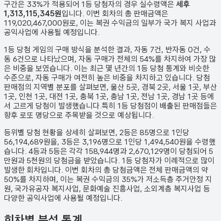
구간은 33%가 적용되어 1등 당첨자의 경우 실수령액은
세후
1,313,115,345원
입니다. 이번 회차의 총 판매금액은
119,020,467,000원
로, 이는 복권 수익금의 일부가 국가 복지 사업과
공익사업에 사용될 예정입니다.
1등 당첨 게임의 구매 방식을 분석한 결과,
자동
7
건
,
반자동
0
건
,
수
동
6
건
으로 나타났으며,
자동 구매가 전체의 54%를 차지하여 가장 많
은 비중을 보였습니다.
이는 최근 몇 년간의 1등 당첨 통계와 비슷한
수준으로, 자동 구매가 여전히 높은 비중을 차지하고 있습니다. 당첨
판매점의 지역별 분포를 살펴보면,
울산 5곳, 경북 2곳, 서울 1곳, 부산
1곳, 인천 1곳, 대전 1곳, 충북 1곳, 충남 1곳, 전남 1곳, 경남 1곳 등에
서 고르게 당첨이 발생했습니다.
특히 1등 당첨점이 배출된 판매점들은
향후 로또 명당으로 주목받을 것으로 예상됩니다.
등위별 당첨 현황을 상세히 살펴보면, 2등은
85
명으로 1인당
56,194,689원
을, 3등은
3,196
명으로 1인당
1,494,540원
을 수령했
습니다. 4등과 5등은 각각
158,944
명과
2,670,129
명이 당첨되어 5
만원과 5천원의 당첨금을 받았습니다.
1등 당첨자가 이례적으로 많이
발생한 회차입니다.
이번 회차의 총 당첨금액은 전체 판매금액의 약
50%를 차지하며, 이는 복권 수익금의 35%가 저소득층 주거안정 지
원, 국가유공자 복지사업, 문화예술 진흥사업, 소외계층 복지사업 등
다양한 공익사업에 사용될 예정입니다.
회차별 분석 통계