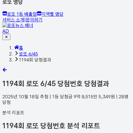
로또 명당
로또 1등 배출점
지역별 명당
서비스 소개
|
문의하기
AD
✕
홈
로또 6/45
1194회 당첨결과
1194
회 로또 6/45 당첨번호 당첨결과
2025년 10월 18일
추첨 | 1등 당첨금
9억 8,515만 5,349
원 |
28
명
당첨
분석 리포트
1194회 로또 당첨번호 분석 리포트