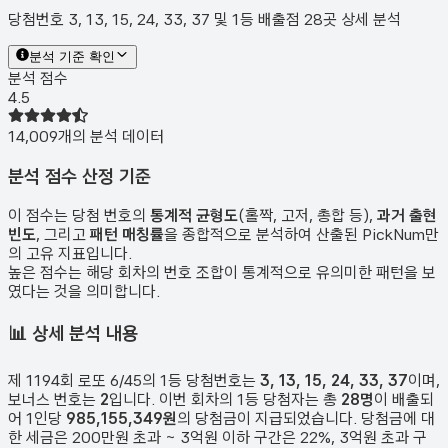
당첨번호 3, 13, 15, 24, 33, 37 및 1등 배출점 28곳 상세 분석
분석 기준 확인
분석 점수
4.5
14,009
개의 분석 데이터
분석 점수 산정 기준
이 점수는 당첨 번호의
통계적 균형도
(홀짝, 고저, 총합 등),
과거 출현
빈도
, 그리고
패턴 매칭률
을 종합적으로 분석하여 산출된 PickNum만
의 고유 지표입니다.
높은 점수는 해당 회차의 번호 조합이 통계적으로 유의미한 패턴을 보
였다는 것을 의미합니다.
📊
상세 분석 내용
제
1194
회 로또 6/45의 1등 당첨번호는
3, 13, 15, 24, 33, 37
이며,
보너스 번호는
2
입니다. 이번 회차의 1등 당첨자는 총
28
명
이 배출되
어 1인당
985,155,349원
의 당첨금이 지급되었습니다. 당첨금에 대
한 세금은 200만원 초과 ~ 3억원 이하 구간은 22%, 3억원 초과 구