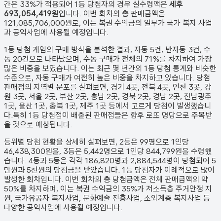
간은 33%가 적용되어 1등 당첨자의 경우 실수령액은
세후
693,054,419원
입니다. 이번 회차의 총 판매금액은
121,085,706,000원
로, 이는 복권 수익금의 일부가 국가 복지 사업
과 공익사업에 사용될 예정입니다.
1등 당첨 게임의 구매 방식을 분석한 결과,
자동
5
건
,
반자동
3
건
,
수
동
20
건
으로 나타났으며,
수동 구매가 전체의 71%를 차지하여 가장
많은 비중을 보였습니다.
이는 최근 몇 년간의 1등 당첨 통계와 비슷한
수준으로, 자동 구매가 여전히 높은 비중을 차지하고 있습니다. 당첨
판매점의 지역별 분포를 살펴보면,
경기 4곳, 전북 4곳, 인천 3곳, 강
원 3곳, 서울 2곳, 부산 2곳, 충남 2곳, 경북 2곳, 경남 2곳, 전남광주
1곳, 울산 1곳, 충북 1곳, 제주 1곳 등에서 고르게 당첨이 발생했습니
다.
특히 1등 당첨점이 배출된 판매점들은 향후 로또 명당으로 주목받
을 것으로 예상됩니다.
등위별 당첨 현황을 상세히 살펴보면, 2등은
99
명으로 1인당
46,438,300원
을, 3등은
5,442
명으로 1인당
844,799원
을 수령했
습니다. 4등과 5등은 각각
186,820
명과
2,884,544
명이 당첨되어 5
만원과 5천원의 당첨금을 받았습니다.
1등 당첨자가 이례적으로 많이
발생한 회차입니다.
이번 회차의 총 당첨금액은 전체 판매금액의 약
50%를 차지하며, 이는 복권 수익금의 35%가 저소득층 주거안정 지
원, 국가유공자 복지사업, 문화예술 진흥사업, 소외계층 복지사업 등
다양한 공익사업에 사용될 예정입니다.