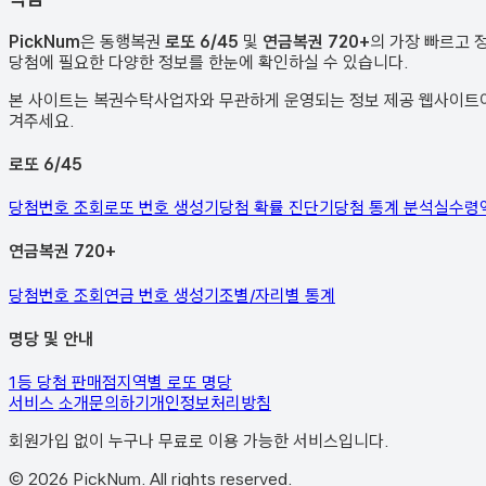
PickNum
은 동행복권
로또 6/45
및
연금복권 720+
의 가장 빠르고 
당첨에 필요한 다양한 정보를 한눈에 확인하실 수 있습니다.
본 사이트는 복권수탁사업자와 무관하게 운영되는 정보 제공 웹사이트이며
겨주세요.
로또 6/45
당첨번호 조회
로또 번호 생성기
당첨 확률 진단기
당첨 통계 분석
실수령
연금복권 720+
당첨번호 조회
연금 번호 생성기
조별/자리별 통계
명당 및 안내
1등 당첨 판매점
지역별 로또 명당
서비스 소개
문의하기
개인정보처리방침
회원가입 없이 누구나 무료로 이용 가능한 서비스입니다.
©
2026
PickNum. All rights reserved.