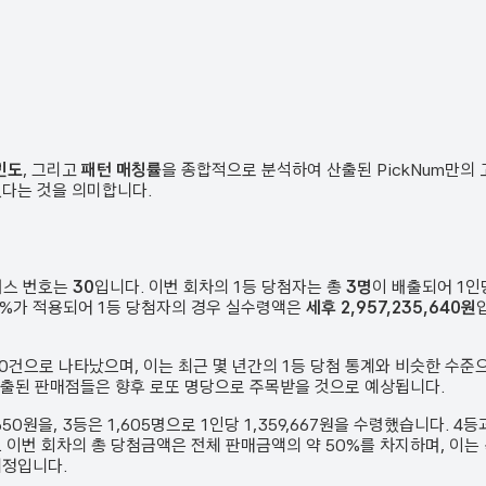
빈도
, 그리고
패턴 매칭률
을 종합적으로 분석하여 산출된 PickNum만의
였다는 것을 의미합니다.
너스 번호는
30
입니다. 이번 회차의 1등 당첨자는 총
3
명
이 배출되어 1
 33%가 적용되어 1등 당첨자의 경우 실수령액은
세후 2,957,235,640원
0
건
으로 나타났으며,
이는 최근 몇 년간의 1등 당첨 통계와 비슷한 수준
배출된 판매점들은 향후 로또 명당으로 주목받을 것으로 예상됩니다.
,650원
을, 3등은
1,605
명으로 1인당
1,359,667원
을 수령했습니다. 4등
.
이번 회차의 총 당첨금액은 전체 판매금액의 약 50%를 차지하며, 이는
예정입니다.