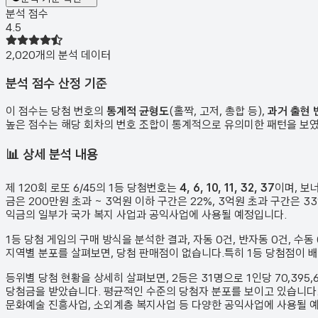
분석 점수
4.5
2,020
개의 분석 데이터
분석 점수 산정 기준
이 점수는 당첨 번호의
통계적 균형도
(홀짝, 고저, 총합 등),
과거 출현 
높은 점수는 해당 회차의 번호 조합이 통계적으로 유의미한 패턴을 보
📊
상세 분석 내용
제
120
회 로또 6/45의 1등 당첨번호는
4, 6, 10, 11, 32, 37
이며, 보
금은 200만원 초과 ~ 3억원 이하 구간은 22%, 3억원 초과 구간은
익금의 일부가 국가 복지 사업과 공익사업에 사용될 예정입니다.
1등 당첨 게임의 구매 방식을 분석한 결과,
자동
0
건
,
반자동
0
건
,
수동
지역별 분포를 살펴보면,
당첨 판매점이 없습니다.
특히 1등 당첨점이 
등위별 당첨 현황을 상세히 살펴보면, 2등은
31
명으로 1인당
70,395
당첨금을 받았습니다.
평균적인 수준의 당첨자 분포를 보이고 있습니다
문화예술 진흥사업, 소외계층 복지사업 등 다양한 공익사업에 사용될 