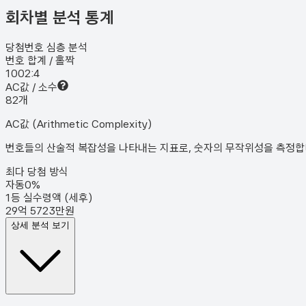
회차별 분석 통계
당첨번호 심층 분석
번호 합계 / 홀짝
100
2:4
AC값 / 소수
8
2
개
AC값 (Arithmetic Complexity)
번호들의 산술적 복잡성을 나타내는 지표로, 숫자의 무작위성을 측정합니다
최다 당첨 방식
자동
0
%
1등 실수령액 (세후)
29억 5723만원
상세 분석 보기