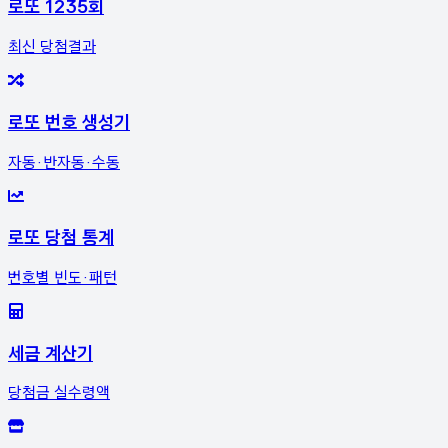
로또 1235회
최신 당첨결과
로또 번호 생성기
자동·반자동·수동
로또 당첨 통계
번호별 빈도·패턴
세금 계산기
당첨금 실수령액