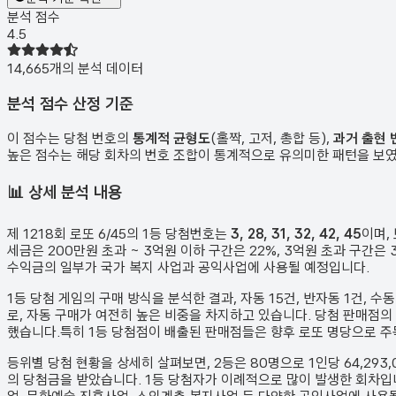
분석 점수
4.5
14,665
개의 분석 데이터
분석 점수 산정 기준
이 점수는 당첨 번호의
통계적 균형도
(홀짝, 고저, 총합 등),
과거 출현 
높은 점수는 해당 회차의 번호 조합이 통계적으로 유의미한 패턴을 보
📊
상세 분석 내용
제
1218
회 로또 6/45의 1등 당첨번호는
3, 28, 31, 32, 42, 45
이며,
세금은 200만원 초과 ~ 3억원 이하 구간은 22%, 3억원 초과 구간
수익금의 일부가 국가 복지 사업과 공익사업에 사용될 예정입니다.
1등 당첨 게임의 구매 방식을 분석한 결과,
자동
15
건
,
반자동
1
건
,
수
로, 자동 구매가 여전히 높은 비중을 차지하고 있습니다. 당첨 판매점의
했습니다.
특히 1등 당첨점이 배출된 판매점들은 향후 로또 명당으로 
등위별 당첨 현황을 상세히 살펴보면, 2등은
80
명으로 1인당
64,293
의 당첨금을 받았습니다.
1등 당첨자가 이례적으로 많이 발생한 회차입