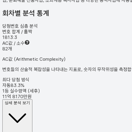
업, 문화예술 진흥사업, 소외계층 복지사업 등 다양한 공익사업에 사용
회차별 분석 통계
당첨번호 심층 분석
번호 합계 / 홀짝
181
3:3
AC값 / 소수
8
2
개
AC값 (Arithmetic Complexity)
번호들의 산술적 복잡성을 나타내는 지표로, 숫자의 무작위성을 측정합니다
최다 당첨 방식
자동
83.3
%
1등 실수령액 (세후)
11억 8170만원
상세 분석 보기