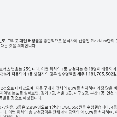
빈도
, 그리고
패턴 매칭률
을 종합적으로 분석하여 산출된 PickNum만의
였다는 것을 의미합니다.
 보너스 번호는
25
입니다. 이번 회차의 1등 당첨자는 총
18
명
이 배출되어
은 33%가 적용되어 1등 당첨자의 경우 실수령액은
세후 1,181,703,302원
동
2
건
으로 나타났으며,
자동 구매가 전체의 83%를 차지하여 가장 많은 
 지역별 분포를 살펴보면,
경기 7곳, 서울 3곳, 대구 2곳, 부산 1곳, 인천
주목받을 것으로 예상됩니다.
,077원
을, 3등은
2,889
명으로 1인당
1,780,356원
을 수령했습니다. 4
니다.
이번 회차의 총 당첨금액은 전체 판매금액의 약 50%를 차지하며, 