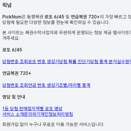
픽
넘
PickNum
은 동행복권
로또 6/45
및
연금복권 720+
의 가장 빠르고 
당첨에 필요한 다양한 정보를 한눈에 확인하실 수 있습니다.
본 사이트는 복권수탁사업자와 무관하게 운영되는 정보 제공 웹사이트이며
겨주세요.
로또 6/45
당첨번호 조회
로또 번호 생성기
당첨 확률 진단기
당첨 통계 분석
실수령
연금복권 720+
당첨번호 조회
연금 번호 생성기
조별/자리별 통계
명당 및 안내
1등 당첨 판매점
지역별 로또 명당
서비스 소개
문의하기
개인정보처리방침
회원가입 없이 누구나 무료로 이용 가능한 서비스입니다.