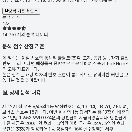
당첨번호 4, 13, 14, 18, 31, 38 및 1등 배출점 17곳 상세 분석
분석 기준 확인
분석 점수
4.5
14,367
개의 분석 데이터
분석 점수 산정 기준
이 점수는 당첨 번호의
통계적 균형도
(홀짝, 고저, 총합 등),
과거 출현
빈도
, 그리고
패턴 매칭률
을 종합적으로 분석하여 산출된 PickNum만
의 고유 지표입니다.
높은 점수는 해당 회차의 번호 조합이 통계적으로 유의미한 패턴을 보
였다는 것을 의미합니다.
📊
상세 분석 내용
제
1231
회 로또 6/45의 1등 당첨번호는
4, 13, 14, 18, 31, 38
이며,
보너스 번호는
15
입니다. 이번 회차의 1등 당첨자는 총
17
명
이 배출되
어 1인당
1,652,990,074원
의 당첨금이 지급되었습니다. 당첨금에
대한 세금은 200만원 초과 ~ 3억원 이하 구간은 22%, 3억원 초과
구간은 33%가 적용되어 1등 당첨자의 경우 실수령액은
세후