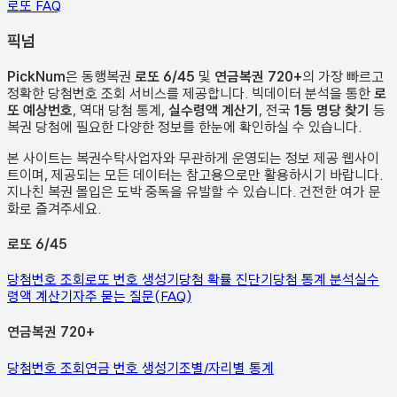
로또 FAQ
픽
넘
PickNum
은 동행복권
로또 6/45
및
연금복권 720+
의 가장 빠르고
정확한 당첨번호 조회 서비스를 제공합니다. 빅데이터 분석을 통한
로
또 예상번호
, 역대 당첨 통계,
실수령액 계산기
, 전국
1등 명당 찾기
등
복권 당첨에 필요한 다양한 정보를 한눈에 확인하실 수 있습니다.
본 사이트는 복권수탁사업자와 무관하게 운영되는 정보 제공 웹사이
트이며, 제공되는 모든 데이터는 참고용으로만 활용하시기 바랍니다.
지나친 복권 몰입은 도박 중독을 유발할 수 있습니다. 건전한 여가 문
화로 즐겨주세요.
로또 6/45
당첨번호 조회
로또 번호 생성기
당첨 확률 진단기
당첨 통계 분석
실수
령액 계산기
자주 묻는 질문(FAQ)
연금복권 720+
당첨번호 조회
연금 번호 생성기
조별/자리별 통계