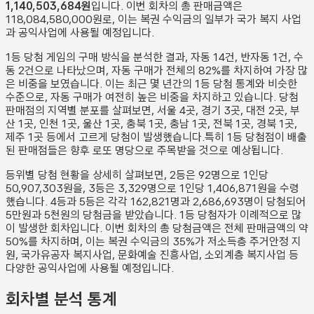
1,140,503,684원
입니다. 이번 회차의 총 판매금액은
118,084,580,000원
로, 이는 복권 수익금의 일부가 국가 복지 사업
과 공익사업에 사용될 예정입니다.
1등 당첨 게임의 구매 방식을 분석한 결과,
자동
14
건
,
반자동
1
건
,
수
동
2
건
으로 나타났으며,
자동 구매가 전체의 82%를 차지하여 가장 많
은 비중을 보였습니다.
이는 최근 몇 년간의 1등 당첨 통계와 비슷한
수준으로, 자동 구매가 여전히 높은 비중을 차지하고 있습니다. 당첨
판매점의 지역별 분포를 살펴보면,
서울 4곳, 경기 3곳, 대전 2곳, 부
산 1곳, 인천 1곳, 울산 1곳, 충북 1곳, 충남 1곳, 전북 1곳, 경북 1곳,
제주 1곳 등에서 고르게 당첨이 발생했습니다.
특히 1등 당첨점이 배출
된 판매점들은 향후 로또 명당으로 주목받을 것으로 예상됩니다.
등위별 당첨 현황을 상세히 살펴보면, 2등은
92
명으로 1인당
50,907,303원
을, 3등은
3,329
명으로 1인당
1,406,871원
을 수령
했습니다. 4등과 5등은 각각
162,821
명과
2,686,693
명이 당첨되어
5만원과 5천원의 당첨금을 받았습니다.
1등 당첨자가 이례적으로 많
이 발생한 회차입니다.
이번 회차의 총 당첨금액은 전체 판매금액의 약
50%를 차지하며, 이는 복권 수익금의 35%가 저소득층 주거안정 지
원, 국가유공자 복지사업, 문화예술 진흥사업, 소외계층 복지사업 등
다양한 공익사업에 사용될 예정입니다.
회차별 분석 통계