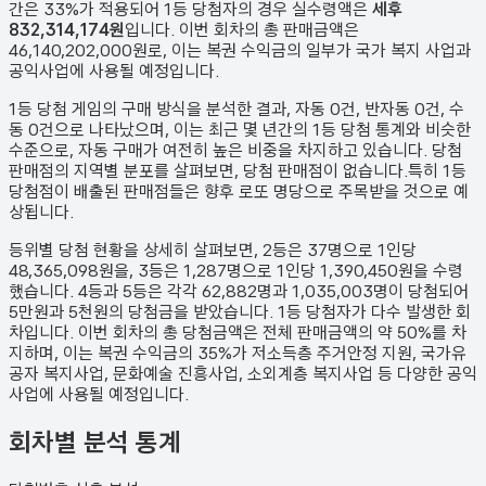
간은 33%가 적용되어 1등 당첨자의 경우 실수령액은
세후
832,314,174원
입니다. 이번 회차의 총 판매금액은
46,140,202,000원
로, 이는 복권 수익금의 일부가 국가 복지 사업과
공익사업에 사용될 예정입니다.
1등 당첨 게임의 구매 방식을 분석한 결과,
자동
0
건
,
반자동
0
건
,
수
동
0
건
으로 나타났으며,
이는 최근 몇 년간의 1등 당첨 통계와 비슷한
수준으로, 자동 구매가 여전히 높은 비중을 차지하고 있습니다. 당첨
판매점의 지역별 분포를 살펴보면,
당첨 판매점이 없습니다.
특히 1등
당첨점이 배출된 판매점들은 향후 로또 명당으로 주목받을 것으로 예
상됩니다.
등위별 당첨 현황을 상세히 살펴보면, 2등은
37
명으로 1인당
48,365,098원
을, 3등은
1,287
명으로 1인당
1,390,450원
을 수령
했습니다. 4등과 5등은 각각
62,882
명과
1,035,003
명이 당첨되어
5만원과 5천원의 당첨금을 받았습니다.
1등 당첨자가 다수 발생한 회
차입니다.
이번 회차의 총 당첨금액은 전체 판매금액의 약 50%를 차
지하며, 이는 복권 수익금의 35%가 저소득층 주거안정 지원, 국가유
공자 복지사업, 문화예술 진흥사업, 소외계층 복지사업 등 다양한 공익
사업에 사용될 예정입니다.
회차별 분석 통계