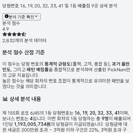
당첨번호 16, 19, 20, 32, 33, 41 및 1등 배출점 9곳 상세 분석
분석 기준 확인
분석 점수
4.9
2,832
개의 분석 데이터
분석 점수 산정 기준
이 점수는 당첨 번호의
통계적 균형도
(홀짝, 고저, 총합 등),
과거 출현
빈도
, 그리고
패턴 매칭률
을 종합적으로 분석하여 산출된 PickNum만
의 고유 지표입니다.
높은 점수는 해당 회차의 번호 조합이 통계적으로 유의미한 패턴을 보
였다는 것을 의미합니다.
📊
상세 분석 내용
제
155
회 로또 6/45의 1등 당첨번호는
16, 19, 20, 32, 33, 41
이며,
보너스 번호는
4
입니다. 이번 회차의 1등 당첨자는 총
9
명
이 배출되어
1인당
1,193,005,734원
의 당첨금이 지급되었습니다. 당첨금에 대
한 세금은 200만원 초과 ~ 3억원 이하 구간은 22%, 3억원 초과 구