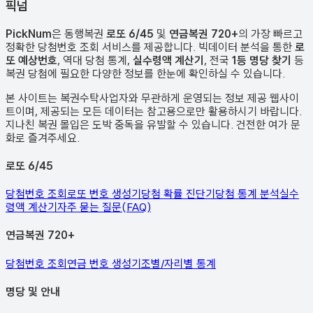
픽
넘
PickNum
은 동행복권
로또 6/45
및
연금복권 720+
의 가장 빠르고
정확한 당첨번호 조회 서비스를 제공합니다. 빅데이터 분석을 통한
로
또 예상번호
, 역대 당첨 통계,
실수령액 계산기
, 전국
1등 명당 찾기
등
복권 당첨에 필요한 다양한 정보를 한눈에 확인하실 수 있습니다.
본 사이트는 복권수탁사업자와 무관하게 운영되는 정보 제공 웹사이
트이며, 제공되는 모든 데이터는 참고용으로만 활용하시기 바랍니다.
지나친 복권 몰입은 도박 중독을 유발할 수 있습니다. 건전한 여가 문
화로 즐겨주세요.
로또 6/45
당첨번호 조회
로또 번호 생성기
당첨 확률 진단기
당첨 통계 분석
실수
령액 계산기
자주 묻는 질문(FAQ)
연금복권 720+
당첨번호 조회
연금 번호 생성기
조별/자리별 통계
명당 및 안내