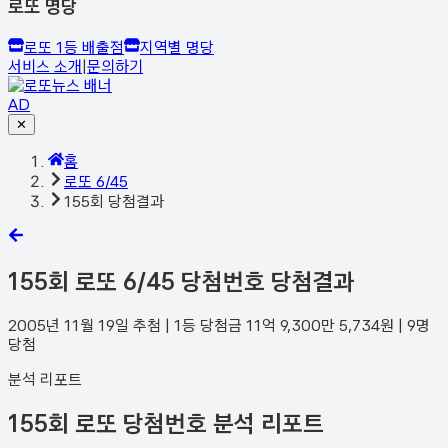
로또 명당
로또 1등 배출점
지역별 명당
서비스 소개
|
문의하기
AD
✕
홈
로또 6/45
155회 당첨결과
155
회 로또 6/45 당첨번호 당첨결과
2005년 11월 19일
추첨 | 1등 당첨금
11억 9,300만 5,734
원 |
9
명
당첨
분석 리포트
155회 로또 당첨번호 분석 리포트