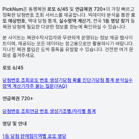
PickNum
은 동행복권
로또 6/45
및
연금복권 720+
의 가장 빠르고
정확한 당첨번호 조회 서비스를 제공합니다. 빅데이터 분석을 통한
로
또 예상번호
, 역대 당첨 통계,
실수령액 계산기
, 전국
1등 명당 찾기
등
복권 당첨에 필요한 다양한 정보를 한눈에 확인하실 수 있습니다.
본 사이트는 복권수탁사업자와 무관하게 운영되는 정보 제공 웹사이
트이며, 제공되는 모든 데이터는 참고용으로만 활용하시기 바랍니다.
지나친 복권 몰입은 도박 중독을 유발할 수 있습니다. 건전한 여가 문
화로 즐겨주세요.
로또 6/45
당첨번호 조회
로또 번호 생성기
당첨 확률 진단기
당첨 통계 분석
실수
령액 계산기
자주 묻는 질문(FAQ)
연금복권 720+
당첨번호 조회
연금 번호 생성기
조별/자리별 통계
명당 및 안내
1등 당첨 판매점
지역별 로또 명당