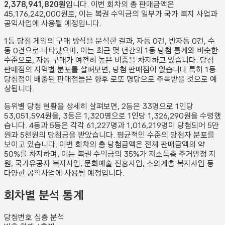
2,378,941,820원
입니다. 이번 회차의 총 판매금액은
45,176,242,000원
로, 이는 복권 수익금의 일부가 국가 복지 사업과
공익사업에 사용될 예정입니다.
1등 당첨 게임의 구매 방식을 분석한 결과,
자동
0
건
,
반자동
0
건
,
수
동
0
건
으로 나타났으며,
이는 최근 몇 년간의 1등 당첨 통계와 비슷한
수준으로, 자동 구매가 여전히 높은 비중을 차지하고 있습니다. 당첨
판매점의 지역별 분포를 살펴보면,
당첨 판매점이 없습니다.
특히 1등
당첨점이 배출된 판매점들은 향후 로또 명당으로 주목받을 것으로 예
상됩니다.
등위별 당첨 현황을 상세히 살펴보면, 2등은
33
명으로 1인당
53,051,594원
을, 3등은
1,320
명으로 1인당
1,326,290원
을 수령했
습니다. 4등과 5등은 각각
61,227
명과
1,016,219
명이 당첨되어 5만
원과 5천원의 당첨금을 받았습니다.
평균적인 수준의 당첨자 분포를
보이고 있습니다.
이번 회차의 총 당첨금액은 전체 판매금액의 약
50%를 차지하며, 이는 복권 수익금의 35%가 저소득층 주거안정 지
원, 국가유공자 복지사업, 문화예술 진흥사업, 소외계층 복지사업 등
다양한 공익사업에 사용될 예정입니다.
회차별 분석 통계
당첨번호 심층 분석