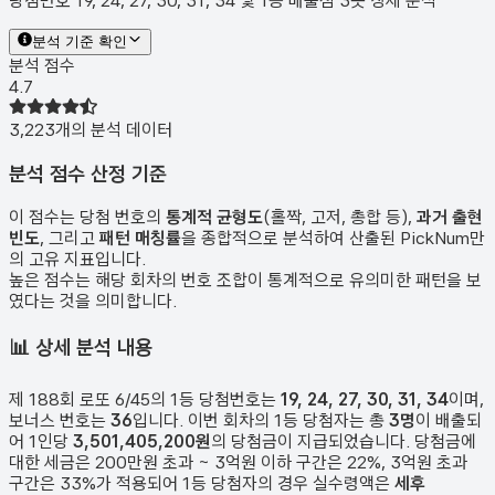
당첨번호 19, 24, 27, 30, 31, 34 및 1등 배출점 3곳 상세 분석
분석 기준 확인
분석 점수
4.7
3,223
개의 분석 데이터
분석 점수 산정 기준
이 점수는 당첨 번호의
통계적 균형도
(홀짝, 고저, 총합 등),
과거 출현
빈도
, 그리고
패턴 매칭률
을 종합적으로 분석하여 산출된 PickNum만
의 고유 지표입니다.
높은 점수는 해당 회차의 번호 조합이 통계적으로 유의미한 패턴을 보
였다는 것을 의미합니다.
📊
상세 분석 내용
제
188
회 로또 6/45의 1등 당첨번호는
19, 24, 27, 30, 31, 34
이며,
보너스 번호는
36
입니다. 이번 회차의 1등 당첨자는 총
3
명
이 배출되
어 1인당
3,501,405,200원
의 당첨금이 지급되었습니다. 당첨금에
대한 세금은 200만원 초과 ~ 3억원 이하 구간은 22%, 3억원 초과
구간은 33%가 적용되어 1등 당첨자의 경우 실수령액은
세후