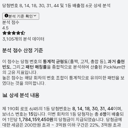
당첨번호 8, 14, 18, 30, 31, 44 및 1등 배출점 6곳 상세 분석
분석 기준 확인
분석 점수
4.5
3,105
개의 분석 데이터
분석 점수 산정 기준
이 점수는 당첨 번호의
통계적 균형도
(홀짝, 고저, 총합 등),
과거 출현
빈도
, 그리고
패턴 매칭률
을 종합적으로 분석하여 산출된 PickNum만
의 고유 지표입니다.
높은 점수는 해당 회차의 번호 조합이 통계적으로 유의미한 패턴을 보
였다는 것을 의미합니다.
📊
상세 분석 내용
제
190
회 로또 6/45의 1등 당첨번호는
8, 14, 18, 30, 31, 44
이며,
보너스 번호는
15
입니다. 이번 회차의 1등 당첨자는 총
6
명
이 배출되
어 1인당
1,784,159,450원
의 당첨금이 지급되었습니다. 당첨금에
대한 세금은 200만원 초과 ~ 3억원 이하 구간은 22%, 3억원 초과