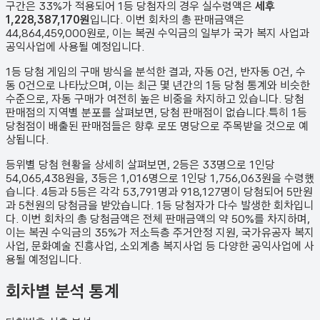
구간은 33%가 적용되어 1등 당첨자의 경우 실수령액은
세후
1,228,387,170원
입니다. 이번 회차의 총 판매금액은
44,864,459,000원
로, 이는 복권 수익금의 일부가 국가 복지 사업과
공익사업에 사용될 예정입니다.
1등 당첨 게임의 구매 방식을 분석한 결과,
자동
0
건
,
반자동
0
건
,
수
동
0
건
으로 나타났으며,
이는 최근 몇 년간의 1등 당첨 통계와 비슷한
수준으로, 자동 구매가 여전히 높은 비중을 차지하고 있습니다. 당첨
판매점의 지역별 분포를 살펴보면,
당첨 판매점이 없습니다.
특히 1등
당첨점이 배출된 판매점들은 향후 로또 명당으로 주목받을 것으로 예
상됩니다.
등위별 당첨 현황을 상세히 살펴보면, 2등은
33
명으로 1인당
54,065,438원
을, 3등은
1,016
명으로 1인당
1,756,063원
을 수령했
습니다. 4등과 5등은 각각
53,791
명과
918,127
명이 당첨되어 5만원
과 5천원의 당첨금을 받았습니다.
1등 당첨자가 다수 발생한 회차입니
다.
이번 회차의 총 당첨금액은 전체 판매금액의 약 50%를 차지하며,
이는 복권 수익금의 35%가 저소득층 주거안정 지원, 국가유공자 복지
사업, 문화예술 진흥사업, 소외계층 복지사업 등 다양한 공익사업에 사
용될 예정입니다.
회차별 분석 통계