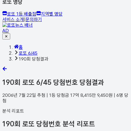
로또 명당
로또 1등 배출점
지역별 명당
서비스 소개
|
문의하기
AD
✕
홈
로또 6/45
190회 당첨결과
190
회 로또 6/45 당첨번호 당첨결과
2006년 7월 22일
추첨 | 1등 당첨금
17억 8,415만 9,450
원 |
6
명 당
첨
분석 리포트
190회 로또 당첨번호 분석 리포트