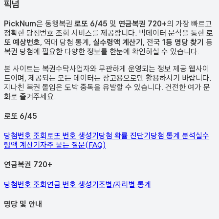
픽
넘
PickNum
은 동행복권
로또 6/45
및
연금복권 720+
의 가장 빠르고
정확한 당첨번호 조회 서비스를 제공합니다. 빅데이터 분석을 통한
로
또 예상번호
, 역대 당첨 통계,
실수령액 계산기
, 전국
1등 명당 찾기
등
복권 당첨에 필요한 다양한 정보를 한눈에 확인하실 수 있습니다.
본 사이트는 복권수탁사업자와 무관하게 운영되는 정보 제공 웹사이
트이며, 제공되는 모든 데이터는 참고용으로만 활용하시기 바랍니다.
지나친 복권 몰입은 도박 중독을 유발할 수 있습니다. 건전한 여가 문
화로 즐겨주세요.
로또 6/45
당첨번호 조회
로또 번호 생성기
당첨 확률 진단기
당첨 통계 분석
실수
령액 계산기
자주 묻는 질문(FAQ)
연금복권 720+
당첨번호 조회
연금 번호 생성기
조별/자리별 통계
명당 및 안내