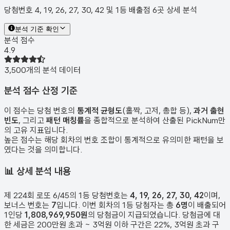
당첨번호 4, 19, 26, 27, 30, 42 및 1등 배출점 6곳 상세 분석
분석 기준 확인
분석 점수
4.9
3,500
개의 분석 데이터
분석 점수 산정 기준
이 점수는 당첨 번호의
통계적 균형도
(홀짝, 고저, 총합 등),
과거 출현
빈도
, 그리고
패턴 매칭률
을 종합적으로 분석하여 산출된 PickNum만
의 고유 지표입니다.
높은 점수는 해당 회차의 번호 조합이 통계적으로 유의미한 패턴을 보
였다는 것을 의미합니다.
📊
상세 분석 내용
제
224
회 로또 6/45의 1등 당첨번호는
4, 19, 26, 27, 30, 42
이며,
보너스 번호는
7
입니다. 이번 회차의 1등 당첨자는 총
6
명
이 배출되어
1인당
1,808,969,950원
의 당첨금이 지급되었습니다. 당첨금에 대
한 세금은 200만원 초과 ~ 3억원 이하 구간은 22%, 3억원 초과 구