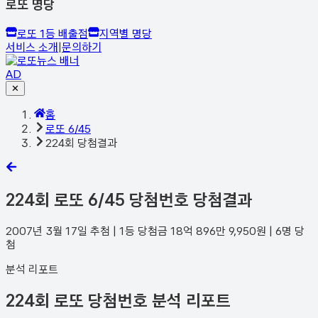
로또 명당
로또 1등 배출점
지역별 명당
서비스 소개
|
문의하기
AD
✕
홈
로또 6/45
224회 당첨결과
224
회 로또 6/45 당첨번호 당첨결과
2007년 3월 17일
추첨 | 1등 당첨금
18억 896만 9,950
원 |
6
명 당
첨
분석 리포트
224회 로또 당첨번호 분석 리포트