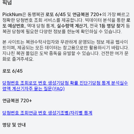
픽
넘
PickNum
은 동행복권
로또 6/45
및
연금복권 720+
의 가장 빠르고
정확한 당첨번호 조회 서비스를 제공합니다. 빅데이터 분석을 통한
로
또 예상번호
, 역대 당첨 통계,
실수령액 계산기
, 전국
1등 명당 찾기
등
복권 당첨에 필요한 다양한 정보를 한눈에 확인하실 수 있습니다.
본 사이트는 복권수탁사업자와 무관하게 운영되는 정보 제공 웹사이
트이며, 제공되는 모든 데이터는 참고용으로만 활용하시기 바랍니다.
지나친 복권 몰입은 도박 중독을 유발할 수 있습니다. 건전한 여가 문
화로 즐겨주세요.
로또 6/45
당첨번호 조회
로또 번호 생성기
당첨 확률 진단기
당첨 통계 분석
실수
령액 계산기
자주 묻는 질문(FAQ)
연금복권 720+
당첨번호 조회
연금 번호 생성기
조별/자리별 통계
명당 및 안내