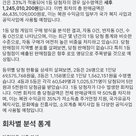
간은 33%가 적용되어 1등 당첨자의 경우 실수령액은
세후
1,245,010,200원
입니다. 이번 회차의 총 판매금액은
46,435,109,000원
로, 이는 복권 수익금의 일부가 국가 복지 사업과
공익사업에 사용될 예정입니다.
1등 당첨 게임의 구매 방식을 분석한 결과,
자동
0
건
,
반자동
0
건
,
수
동
0
건
으로 나타났으며,
이는 최근 몇 년간의 1등 당첨 통계와 비슷한
수준으로, 자동 구매가 여전히 높은 비중을 차지하고 있습니다. 당첨
판매점의 지역별 분포를 살펴보면,
당첨 판매점이 없습니다.
특히 1등
당첨점이 배출된 판매점들은 향후 로또 명당으로 주목받을 것으로 예
상됩니다.
등위별 당첨 현황을 상세히 살펴보면, 2등은
26
명으로 1인당
69,575,768원
을, 3등은
1,158
명으로 1인당
1,562,151원
을 수령했
습니다. 4등과 5등은 각각
60,549
명과
1,025,571
명이 당첨되어 5만
원과 5천원의 당첨금을 받았습니다.
1등 당첨자가 다수 발생한 회차입
니다.
이번 회차의 총 당첨금액은 전체 판매금액의 약 50%를 차지하
며, 이는 복권 수익금의 35%가 저소득층 주거안정 지원, 국가유공자
복지사업, 문화예술 진흥사업, 소외계층 복지사업 등 다양한 공익사업
에 사용될 예정입니다.
회차별 분석 통계