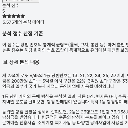
분석 점수
5
3,575
개의 분석 데이터
분석 점수 산정 기준
이 점수는 당첨 번호의
통계적 균형도
(홀짝, 고저, 총합 등),
과거 출현 
높은 점수는 해당 회차의 번호 조합이 통계적으로 유의미한 패턴을 보
📊
상세 분석 내용
제
234
회 로또 6/45의 1등 당첨번호는
13, 21, 22, 24, 26, 37
이며,
금은 200만원 초과 ~ 3억원 이하 구간은 22%, 3억원 초과 구간은
익금의 일부가 국가 복지 사업과 공익사업에 사용될 예정입니다.
1등 당첨 게임의 구매 방식을 분석한 결과,
자동
0
건
,
반자동
0
건
,
수동
지역별 분포를 살펴보면,
당첨 판매점이 없습니다.
특히 1등 당첨점이 
등위별 당첨 현황을 상세히 살펴보면, 2등은
23
명으로 1인당
73,036
당첨금을 받았습니다.
평균적인 수준의 당첨자 분포를 보이고 있습니다
문화예술 진흥사업, 소외계층 복지사업 등 다양한 공익사업에 사용될 