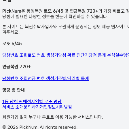
PickNum
은 동행복권
로또 6/45
및
연금복권 720+
의 가장 빠르고 
당첨에 필요한 다양한 정보를 한눈에 확인하실 수 있습니다.
본 사이트는 복권수탁사업자와 무관하게 운영되는 정보 제공 웹사이트이며
겨주세요.
로또 6/45
당첨번호 조회
로또 번호 생성기
당첨 확률 진단기
당첨 통계 분석
실수령
연금복권 720+
당첨번호 조회
연금 번호 생성기
조별/자리별 통계
명당 및 안내
1등 당첨 판매점
지역별 로또 명당
서비스 소개
문의하기
개인정보처리방침
회원가입 없이 누구나 무료로 이용 가능한 서비스입니다.
©
2026
PickNum. All rights reserved.