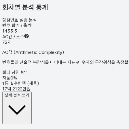
회차별 분석 통계
당첨번호 심층 분석
번호 합계 / 홀짝
143
3:3
AC값 / 소수
7
2
개
AC값 (Arithmetic Complexity)
번호들의 산술적 복잡성을 나타내는 지표로, 숫자의 무작위성을 측정합니다
최다 당첨 방식
자동
0
%
1등 실수령액 (세후)
17억 2122만원
상세 분석 보기