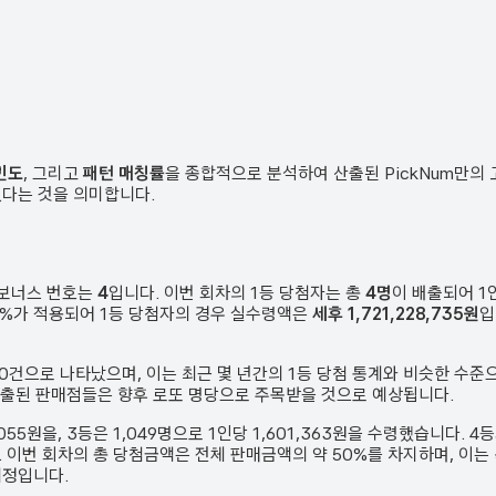
빈도
, 그리고
패턴 매칭률
을 종합적으로 분석하여 산출된 PickNum만의
였다는 것을 의미합니다.
 보너스 번호는
4
입니다. 이번 회차의 1등 당첨자는 총
4
명
이 배출되어 
 33%가 적용되어 1등 당첨자의 경우 실수령액은
세후 1,721,228,735원
입
0
건
으로 나타났으며,
이는 최근 몇 년간의 1등 당첨 통계와 비슷한 수준
배출된 판매점들은 향후 로또 명당으로 주목받을 것으로 예상됩니다.
,055원
을, 3등은
1,049
명으로 1인당
1,601,363원
을 수령했습니다. 4
.
이번 회차의 총 당첨금액은 전체 판매금액의 약 50%를 차지하며, 이는
예정입니다.