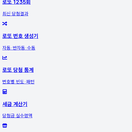
로또 1235회
최신 당첨결과
로또 번호 생성기
자동·반자동·수동
로또 당첨 통계
번호별 빈도·패턴
세금 계산기
당첨금 실수령액