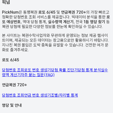
픽
넘
PickNum
은 동행복권
로또 6/45
및
연금복권 720+
의 가장 빠르고
정확한 당첨번호 조회 서비스를 제공합니다. 빅데이터 분석을 통한
로
또 예상번호
, 역대 당첨 통계,
실수령액 계산기
, 전국
1등 명당 찾기
등
복권 당첨에 필요한 다양한 정보를 한눈에 확인하실 수 있습니다.
본 사이트는 복권수탁사업자와 무관하게 운영되는 정보 제공 웹사이
트이며, 제공되는 모든 데이터는 참고용으로만 활용하시기 바랍니다.
지나친 복권 몰입은 도박 중독을 유발할 수 있습니다. 건전한 여가 문
화로 즐겨주세요.
로또 6/45
당첨번호 조회
로또 번호 생성기
당첨 확률 진단기
당첨 통계 분석
실수
령액 계산기
자주 묻는 질문(FAQ)
연금복권 720+
당첨번호 조회
연금 번호 생성기
조별/자리별 통계
명당 및 안내