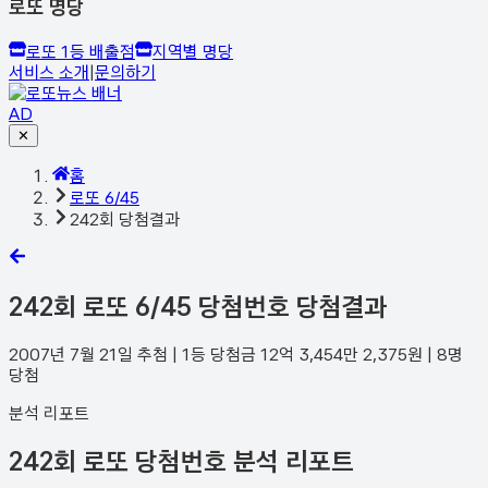
로또 명당
로또 1등 배출점
지역별 명당
서비스 소개
|
문의하기
AD
✕
홈
로또 6/45
242회 당첨결과
242
회 로또 6/45 당첨번호 당첨결과
2007년 7월 21일
추첨 | 1등 당첨금
12억 3,454만 2,375
원 |
8
명
당첨
분석 리포트
242회 로또 당첨번호 분석 리포트