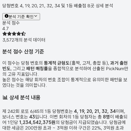
당첨번호 4, 19, 20, 21, 32, 34 및 1등 배출점 8곳 상세 분석
분석 기준 확인
분석 점수
4.7
3,572
개의 분석 데이터
분석 점수 산정 기준
이 점수는 당첨 번호의
통계적 균형도
(홀짝, 고저, 총합 등),
과거 출현
빈도
, 그리고
패턴 매칭률
을 종합적으로 분석하여 산출된 PickNum만
의 고유 지표입니다.
높은 점수는 해당 회차의 번호 조합이 통계적으로 유의미한 패턴을 보
였다는 것을 의미합니다.
📊
상세 분석 내용
제
242
회 로또 6/45의 1등 당첨번호는
4, 19, 20, 21, 32, 34
이며,
보너스 번호는
43
입니다. 이번 회차의 1등 당첨자는 총
8
명
이 배출되
어 1인당
1,234,542,375원
의 당첨금이 지급되었습니다. 당첨금에
대한 세금은 200만원 초과 ~ 3억원 이하 구간은 22%, 3억원 초과