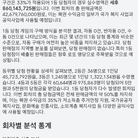
구간은 33%가 적용되어 1등 당첨자의 경우 실수령액은
세후
860,143,725원
입니다. 이번 회차의 총 판매금액은
42,679,760,000원
로, 이는 복권 수익금의 일부가 국가 복지 사업과
공익사업에 사용될 예정입니다.
1등 당첨 게임의 구매 방식을 분석한 결과,
자동
0
건
,
반자동
0
건
,
수
동
0
건
으로 나타났으며,
이는 최근 몇 년간의 1등 당첨 통계와 비슷한
수준으로, 자동 구매가 여전히 높은 비중을 차지하고 있습니다. 당첨
판매점의 지역별 분포를 살펴보면,
당첨 판매점이 없습니다.
특히 1등
당첨점이 배출된 판매점들은 향후 로또 명당으로 주목받을 것으로 예
상됩니다.
등위별 당첨 현황을 상세히 살펴보면, 2등은
36
명으로 1인당
45,723,792원
을, 3등은
1,245
명으로 1인당
1,322,134원
을 수령했
습니다. 4등과 5등은 각각
60,644
명과
975,863
명이 당첨되어 5만
원과 5천원의 당첨금을 받았습니다.
1등 당첨자가 다수 발생한 회차입
니다.
이번 회차의 총 당첨금액은 전체 판매금액의 약 50%를 차지하
며, 이는 복권 수익금의 35%가 저소득층 주거안정 지원, 국가유공자
복지사업, 문화예술 진흥사업, 소외계층 복지사업 등 다양한 공익사업
에 사용될 예정입니다.
회차별 분석 통계