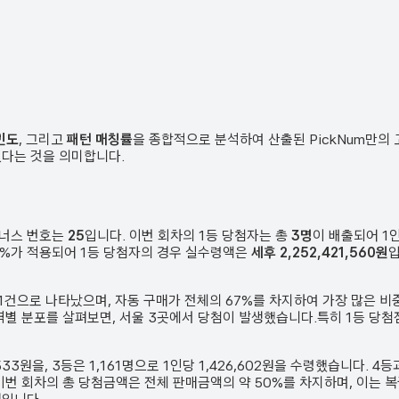
빈도
, 그리고
패턴 매칭률
을 종합적으로 분석하여 산출된 PickNum만의
였다는 것을 의미합니다.
보너스 번호는
25
입니다. 이번 회차의 1등 당첨자는 총
3
명
이 배출되어 1
 33%가 적용되어 1등 당첨자의 경우 실수령액은
세후 2,252,421,560원
입
1
건
으로 나타났으며,
자동 구매가 전체의 67%를 차지하여 가장 많은 비
역별 분포를 살펴보면,
서울 3곳에서 당첨이 발생했습니다.
특히 1등 당
,533원
을, 3등은
1,161
명으로 1인당
1,426,602원
을 수령했습니다. 4등
이번 회차의 총 당첨금액은 전체 판매금액의 약 50%를 차지하며, 이는 