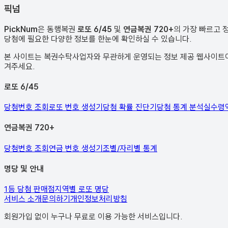
픽
넘
PickNum
은 동행복권
로또 6/45
및
연금복권 720+
의 가장 빠르고 
당첨에 필요한 다양한 정보를 한눈에 확인하실 수 있습니다.
본 사이트는 복권수탁사업자와 무관하게 운영되는 정보 제공 웹사이트이며
겨주세요.
로또 6/45
당첨번호 조회
로또 번호 생성기
당첨 확률 진단기
당첨 통계 분석
실수령
연금복권 720+
당첨번호 조회
연금 번호 생성기
조별/자리별 통계
명당 및 안내
1등 당첨 판매점
지역별 로또 명당
서비스 소개
문의하기
개인정보처리방침
회원가입 없이 누구나 무료로 이용 가능한 서비스입니다.