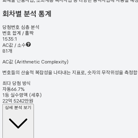
화예술 진흥사업, 소외계층 복지사업 등 다양한 공익사업에 사용될 예
회차별 분석 통계
당첨번호 심층 분석
번호 합계 / 홀짝
153
5:1
AC값 / 소수
8
1
개
AC값 (Arithmetic Complexity)
번호들의 산술적 복잡성을 나타내는 지표로, 숫자의 무작위성을 측정합니다
최다 당첨 방식
자동
66.7
%
1등 실수령액 (세후)
22억 5242만원
상세 분석 보기