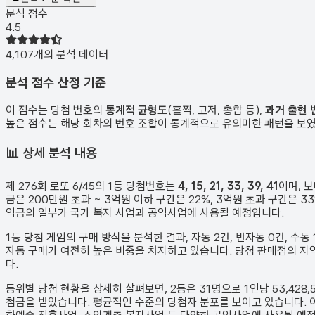
분석 점수
4.5
4,107
개의 분석 데이터
분석 점수 산정 기준
이 점수는 당첨 번호의
통계적 균형도
(홀짝, 고저, 총합 등),
과거 출현 
높은 점수는 해당 회차의 번호 조합이 통계적으로 유의미한 패턴을 보
📊
상세 분석 내용
제
276
회 로또 6/45의 1등 당첨번호는
4, 15, 21, 33, 39, 41
이며, 
금은 200만원 초과 ~ 3억원 이하 구간은 22%, 3억원 초과 구간은
익금의 일부가 국가 복지 사업과 공익사업에 사용될 예정입니다.
1등 당첨 게임의 구매 방식을 분석한 결과,
자동
2
건
,
반자동
0
건
,
수동
자동 구매가 여전히 높은 비중을 차지하고 있습니다. 당첨 판매점의 지
다.
등위별 당첨 현황을 상세히 살펴보면, 2등은
31
명으로 1인당
53,428
첨금을 받았습니다.
평균적인 수준의 당첨자 분포를 보이고 있습니다.