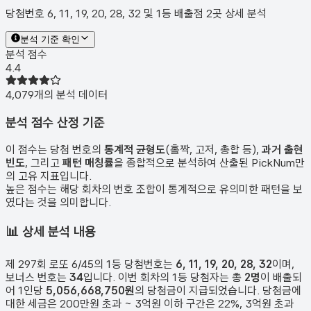
당첨번호 6, 11, 19, 20, 28, 32 및 1등 배출점 2곳 상세 분석
분석 기준 확인
분석 점수
4.4
4,079
개의 분석 데이터
분석 점수 산정 기준
이 점수는 당첨 번호의
통계적 균형도
(홀짝, 고저, 총합 등),
과거 출현
빈도
, 그리고
패턴 매칭률
을 종합적으로 분석하여 산출된 PickNum만
의 고유 지표입니다.
높은 점수는 해당 회차의 번호 조합이 통계적으로 유의미한 패턴을 보
였다는 것을 의미합니다.
📊
상세 분석 내용
제
297
회 로또 6/45의 1등 당첨번호는
6, 11, 19, 20, 28, 32
이며,
보너스 번호는
34
입니다. 이번 회차의 1등 당첨자는 총
2
명
이 배출되
어 1인당
5,056,668,750원
의 당첨금이 지급되었습니다. 당첨금에
대한 세금은 200만원 초과 ~ 3억원 이하 구간은 22%, 3억원 초과