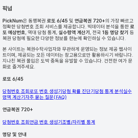
픽
넘
PickNum
은 동행복권
로또 6/45
및
연금복권 720+
의 가장 빠르고
정확한 당첨번호 조회 서비스를 제공합니다. 빅데이터 분석을 통한
로
또 예상번호
, 역대 당첨 통계,
실수령액 계산기
, 전국
1등 명당 찾기
등
복권 당첨에 필요한 다양한 정보를 한눈에 확인하실 수 있습니다.
본 사이트는 복권수탁사업자와 무관하게 운영되는 정보 제공 웹사이
트이며, 제공되는 모든 데이터는 참고용으로만 활용하시기 바랍니다.
지나친 복권 몰입은 도박 중독을 유발할 수 있습니다. 건전한 여가 문
화로 즐겨주세요.
로또 6/45
당첨번호 조회
로또 번호 생성기
당첨 확률 진단기
당첨 통계 분석
실수
령액 계산기
자주 묻는 질문(FAQ)
연금복권 720+
당첨번호 조회
연금 번호 생성기
조별/자리별 통계
명당 및 안내