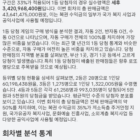
구간은 33%가 적용되어 1등 당첨자의 경우 실수령액은
세후
3,420,968,400원
입니다. 이번 회차의 총 판매금액은
43,641,475,000원
로, 이는 복권 수익금의 일부가 국가 복지 사업과
공익사업에 사용될 예정입니다.
1등 당첨 게임의 구매 방식을 분석한 결과,
자동
2
건
,
반자동
0
건
,
수
동
0
건
으로 나타났으며,
자동 구매가 전체의 100%를 차지하여 가장
많은 비중을 보였습니다.
이는 최근 몇 년간의 1등 당첨 통계와 비슷한
수준으로, 자동 구매가 여전히 높은 비중을 차지하고 있습니다. 당첨
판매점의 지역별 분포를 살펴보면,
부산 1곳, 경기 1곳 등에서 고르게
당첨이 발생했습니다.
특히 1등 당첨점이 배출된 판매점들은 향후 로또
명당으로 주목받을 것으로 예상됩니다.
등위별 당첨 현황을 상세히 살펴보면, 2등은
28
명으로 1인당
60,198,438원
을, 3등은
1,275
명으로 1인당
1,322,005원
을 수령했
습니다. 4등과 5등은 각각
61,258
명과
993,035
명이 당첨되어 5만
원과 5천원의 당첨금을 받았습니다.
평균적인 수준의 당첨자 분포를
보이고 있습니다.
이번 회차의 총 당첨금액은 전체 판매금액의 약
50%를 차지하며, 이는 복권 수익금의 35%가 저소득층 주거안정 지
원, 국가유공자 복지사업, 문화예술 진흥사업, 소외계층 복지사업 등
다양한 공익사업에 사용될 예정입니다.
회차별 분석 통계