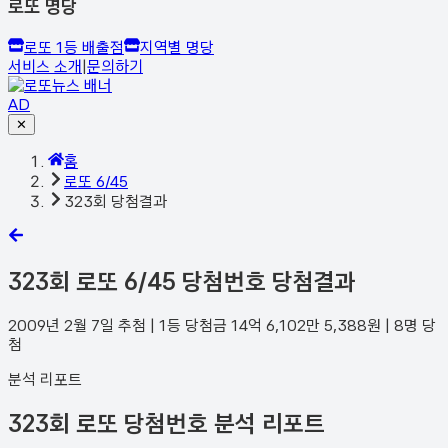
로또 명당
로또 1등 배출점
지역별 명당
서비스 소개
|
문의하기
AD
✕
홈
로또 6/45
323회 당첨결과
323
회 로또 6/45 당첨번호 당첨결과
2009년 2월 7일
추첨 | 1등 당첨금
14억 6,102만 5,388
원 |
8
명 당
첨
분석 리포트
323회 로또 당첨번호 분석 리포트