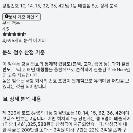
당첨번호 10, 14, 15, 32, 36, 42 및 1등 배출점 8곳 상세 분석
분석 기준 확인
분석 점수
4.5
4,596
개의 분석 데이터
분석 점수 산정 기준
이 점수는 당첨 번호의
통계적 균형도
(홀짝, 고저, 총합 등),
과거 출현
빈도
, 그리고
패턴 매칭률
을 종합적으로 분석하여 산출된 PickNum만
의 고유 지표입니다.
높은 점수는 해당 회차의 번호 조합이 통계적으로 유의미한 패턴을 보
였다는 것을 의미합니다.
📊
상세 분석 내용
제
323
회 로또 6/45의 1등 당첨번호는
10, 14, 15, 32, 36, 42
이며,
보너스 번호는
3
입니다. 이번 회차의 1등 당첨자는 총
8
명
이 배출되어
1인당
1,461,025,388원
의 당첨금이 지급되었습니다. 당첨금에 대
한 세금은 200만원 초과 ~ 3억원 이하 구간은 22%, 3억원 초과 구