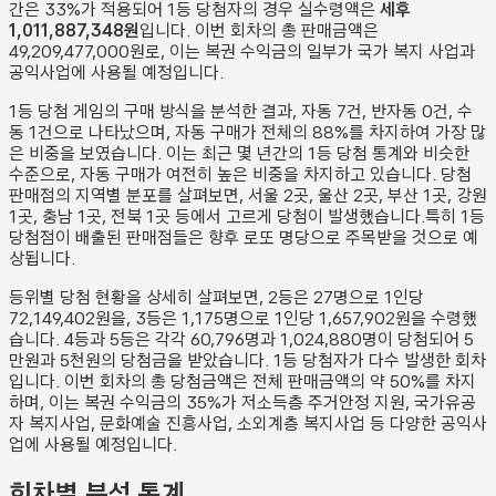
간은 33%가 적용되어 1등 당첨자의 경우 실수령액은
세후
1,011,887,348원
입니다. 이번 회차의 총 판매금액은
49,209,477,000원
로, 이는 복권 수익금의 일부가 국가 복지 사업과
공익사업에 사용될 예정입니다.
1등 당첨 게임의 구매 방식을 분석한 결과,
자동
7
건
,
반자동
0
건
,
수
동
1
건
으로 나타났으며,
자동 구매가 전체의 88%를 차지하여 가장 많
은 비중을 보였습니다.
이는 최근 몇 년간의 1등 당첨 통계와 비슷한
수준으로, 자동 구매가 여전히 높은 비중을 차지하고 있습니다. 당첨
판매점의 지역별 분포를 살펴보면,
서울 2곳, 울산 2곳, 부산 1곳, 강원
1곳, 충남 1곳, 전북 1곳 등에서 고르게 당첨이 발생했습니다.
특히 1등
당첨점이 배출된 판매점들은 향후 로또 명당으로 주목받을 것으로 예
상됩니다.
등위별 당첨 현황을 상세히 살펴보면, 2등은
27
명으로 1인당
72,149,402원
을, 3등은
1,175
명으로 1인당
1,657,902원
을 수령했
습니다. 4등과 5등은 각각
60,796
명과
1,024,880
명이 당첨되어 5
만원과 5천원의 당첨금을 받았습니다.
1등 당첨자가 다수 발생한 회차
입니다.
이번 회차의 총 당첨금액은 전체 판매금액의 약 50%를 차지
하며, 이는 복권 수익금의 35%가 저소득층 주거안정 지원, 국가유공
자 복지사업, 문화예술 진흥사업, 소외계층 복지사업 등 다양한 공익사
업에 사용될 예정입니다.
회차별 분석 통계