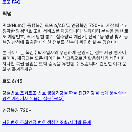
로또 FAQ
픽
넘
PickNum
은 동행복권
로또 6/45
및
연금복권 720+
의 가장 빠르고
정확한 당첨번호 조회 서비스를 제공합니다. 빅데이터 분석을 통한
로
또 예상번호
, 역대 당첨 통계,
실수령액 계산기
, 전국
1등 명당 찾기
등
복권 당첨에 필요한 다양한 정보를 한눈에 확인하실 수 있습니다.
본 사이트는 복권수탁사업자와 무관하게 운영되는 정보 제공 웹사이
트이며, 제공되는 모든 데이터는 참고용으로만 활용하시기 바랍니다.
지나친 복권 몰입은 도박 중독을 유발할 수 있습니다. 건전한 여가 문
화로 즐겨주세요.
로또 6/45
당첨번호 조회
로또 번호 생성기
당첨 확률 진단기
당첨 통계 분석
실수
령액 계산기
자주 묻는 질문(FAQ)
연금복권 720+
당첨번호 조회
연금 번호 생성기
조별/자리별 통계