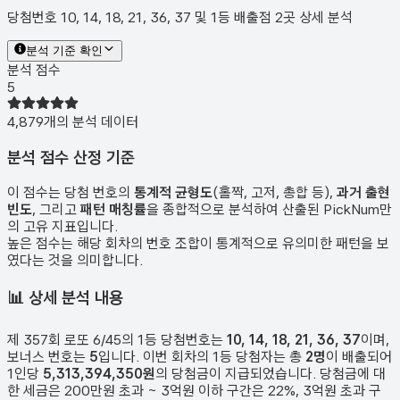
당첨번호 10, 14, 18, 21, 36, 37 및 1등 배출점 2곳 상세 분석
분석 기준 확인
분석 점수
5
4,879
개의 분석 데이터
분석 점수 산정 기준
이 점수는 당첨 번호의
통계적 균형도
(홀짝, 고저, 총합 등),
과거 출현
빈도
, 그리고
패턴 매칭률
을 종합적으로 분석하여 산출된 PickNum만
의 고유 지표입니다.
높은 점수는 해당 회차의 번호 조합이 통계적으로 유의미한 패턴을 보
였다는 것을 의미합니다.
📊
상세 분석 내용
제
357
회 로또 6/45의 1등 당첨번호는
10, 14, 18, 21, 36, 37
이며,
보너스 번호는
5
입니다. 이번 회차의 1등 당첨자는 총
2
명
이 배출되어
1인당
5,313,394,350원
의 당첨금이 지급되었습니다. 당첨금에 대
한 세금은 200만원 초과 ~ 3억원 이하 구간은 22%, 3억원 초과 구