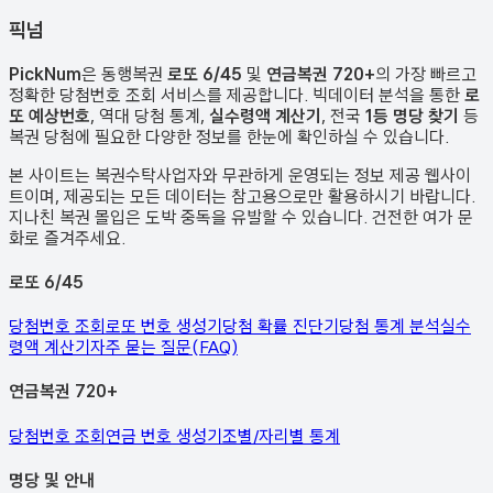
픽
넘
PickNum
은 동행복권
로또 6/45
및
연금복권 720+
의 가장 빠르고
정확한 당첨번호 조회 서비스를 제공합니다. 빅데이터 분석을 통한
로
또 예상번호
, 역대 당첨 통계,
실수령액 계산기
, 전국
1등 명당 찾기
등
복권 당첨에 필요한 다양한 정보를 한눈에 확인하실 수 있습니다.
본 사이트는 복권수탁사업자와 무관하게 운영되는 정보 제공 웹사이
트이며, 제공되는 모든 데이터는 참고용으로만 활용하시기 바랍니다.
지나친 복권 몰입은 도박 중독을 유발할 수 있습니다. 건전한 여가 문
화로 즐겨주세요.
로또 6/45
당첨번호 조회
로또 번호 생성기
당첨 확률 진단기
당첨 통계 분석
실수
령액 계산기
자주 묻는 질문(FAQ)
연금복권 720+
당첨번호 조회
연금 번호 생성기
조별/자리별 통계
명당 및 안내