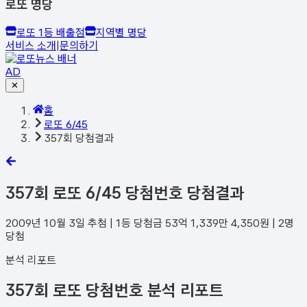
로또 명당
로또 1등 배출점
지역별 명당
서비스 소개
|
문의하기
AD
✕
홈
로또 6/45
357회 당첨결과
357
회 로또 6/45 당첨번호 당첨결과
2009년 10월 3일
추첨 | 1등 당첨금
53억 1,339만 4,350
원 |
2
명
당첨
분석 리포트
357회 로또 당첨번호 분석 리포트