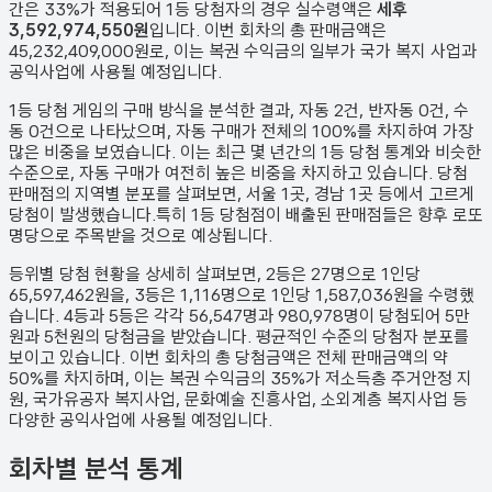
간은 33%가 적용되어 1등 당첨자의 경우 실수령액은
세후
3,592,974,550원
입니다. 이번 회차의 총 판매금액은
45,232,409,000원
로, 이는 복권 수익금의 일부가 국가 복지 사업과
공익사업에 사용될 예정입니다.
1등 당첨 게임의 구매 방식을 분석한 결과,
자동
2
건
,
반자동
0
건
,
수
동
0
건
으로 나타났으며,
자동 구매가 전체의 100%를 차지하여 가장
많은 비중을 보였습니다.
이는 최근 몇 년간의 1등 당첨 통계와 비슷한
수준으로, 자동 구매가 여전히 높은 비중을 차지하고 있습니다. 당첨
판매점의 지역별 분포를 살펴보면,
서울 1곳, 경남 1곳 등에서 고르게
당첨이 발생했습니다.
특히 1등 당첨점이 배출된 판매점들은 향후 로또
명당으로 주목받을 것으로 예상됩니다.
등위별 당첨 현황을 상세히 살펴보면, 2등은
27
명으로 1인당
65,597,462원
을, 3등은
1,116
명으로 1인당
1,587,036원
을 수령했
습니다. 4등과 5등은 각각
56,547
명과
980,978
명이 당첨되어 5만
원과 5천원의 당첨금을 받았습니다.
평균적인 수준의 당첨자 분포를
보이고 있습니다.
이번 회차의 총 당첨금액은 전체 판매금액의 약
50%를 차지하며, 이는 복권 수익금의 35%가 저소득층 주거안정 지
원, 국가유공자 복지사업, 문화예술 진흥사업, 소외계층 복지사업 등
다양한 공익사업에 사용될 예정입니다.
회차별 분석 통계