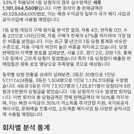
33%가 적용되어 1등 당첨자의 경우 실수령액은
세후
1,181,064,560원
입니다. 이번 회차의 총 판매금액은
45,528,684,000원
로, 이는 복권 수익금의 일부가 국가 복지 사업과
공익사업에 사용될 예정입니다.
1등 당첨 게임의 구매 방식을 분석한 결과,
자동
4
건
,
반자동
0
건
,
수
동
2
건
으로 나타났으며,
자동 구매가 전체의 67%를 차지하여 가장 많
은 비중을 보였습니다.
이는 최근 몇 년간의 1등 당첨 통계와 비슷한
수준으로, 자동 구매가 여전히 높은 비중을 차지하고 있습니다. 당첨
판매점의 지역별 분포를 살펴보면,
서울 2곳, 경기 2곳, 강원 1곳, 충북
1곳 등에서 고르게 당첨이 발생했습니다.
특히 1등 당첨점이 배출된 판
매점들은 향후 로또 명당으로 주목받을 것으로 예상됩니다.
등위별 당첨 현황을 상세히 살펴보면, 2등은
30
명으로 1인당
57,117,624원
을, 3등은
1,504
명으로 1인당
1,139,315원
을 수령했
습니다. 4등과 5등은 각각
73,927
명과
1,125,811
명이 당첨되어 5만
원과 5천원의 당첨금을 받았습니다.
1등 당첨자가 다수 발생한 회차입
니다.
이번 회차의 총 당첨금액은 전체 판매금액의 약 50%를 차지하
며, 이는 복권 수익금의 35%가 저소득층 주거안정 지원, 국가유공자
복지사업, 문화예술 진흥사업, 소외계층 복지사업 등 다양한 공익사업
에 사용될 예정입니다.
회차별 분석 통계