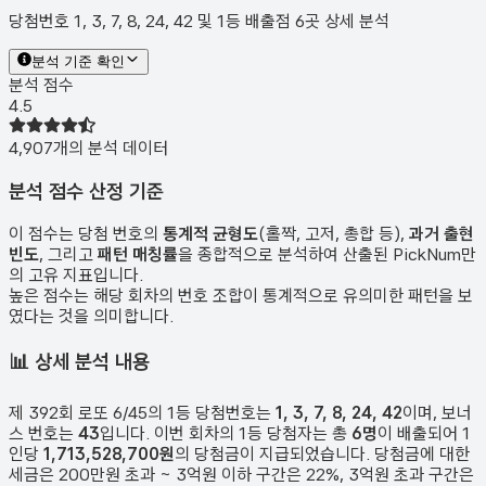
당첨번호 1, 3, 7, 8, 24, 42 및 1등 배출점 6곳 상세 분석
분석 기준 확인
분석 점수
4.5
4,907
개의 분석 데이터
분석 점수 산정 기준
이 점수는 당첨 번호의
통계적 균형도
(홀짝, 고저, 총합 등),
과거 출현
빈도
, 그리고
패턴 매칭률
을 종합적으로 분석하여 산출된 PickNum만
의 고유 지표입니다.
높은 점수는 해당 회차의 번호 조합이 통계적으로 유의미한 패턴을 보
였다는 것을 의미합니다.
📊
상세 분석 내용
제
392
회 로또 6/45의 1등 당첨번호는
1, 3, 7, 8, 24, 42
이며, 보너
스 번호는
43
입니다. 이번 회차의 1등 당첨자는 총
6
명
이 배출되어 1
인당
1,713,528,700원
의 당첨금이 지급되었습니다. 당첨금에 대한
세금은 200만원 초과 ~ 3억원 이하 구간은 22%, 3억원 초과 구간은