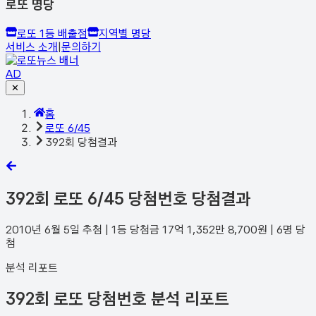
로또 명당
로또 1등 배출점
지역별 명당
서비스 소개
|
문의하기
AD
✕
홈
로또 6/45
392회 당첨결과
392
회 로또 6/45 당첨번호 당첨결과
2010년 6월 5일
추첨 | 1등 당첨금
17억 1,352만 8,700
원 |
6
명 당
첨
분석 리포트
392회 로또 당첨번호 분석 리포트