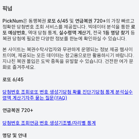
픽
넘
PickNum
은 동행복권
로또 6/45
및
연금복권 720+
의 가장 빠르고
정확한 당첨번호 조회 서비스를 제공합니다. 빅데이터 분석을 통한
로
또 예상번호
, 역대 당첨 통계,
실수령액 계산기
, 전국
1등 명당 찾기
등
복권 당첨에 필요한 다양한 정보를 한눈에 확인하실 수 있습니다.
본 사이트는 복권수탁사업자와 무관하게 운영되는 정보 제공 웹사이
트이며, 제공되는 모든 데이터는 참고용으로만 활용하시기 바랍니다.
지나친 복권 몰입은 도박 중독을 유발할 수 있습니다. 건전한 여가 문
화로 즐겨주세요.
로또 6/45
당첨번호 조회
로또 번호 생성기
당첨 확률 진단기
당첨 통계 분석
실수
령액 계산기
자주 묻는 질문(FAQ)
연금복권 720+
당첨번호 조회
연금 번호 생성기
조별/자리별 통계
명당 및 안내