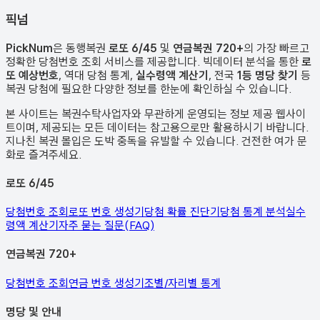
픽
넘
PickNum
은 동행복권
로또 6/45
및
연금복권 720+
의 가장 빠르고
정확한 당첨번호 조회 서비스를 제공합니다. 빅데이터 분석을 통한
로
또 예상번호
, 역대 당첨 통계,
실수령액 계산기
, 전국
1등 명당 찾기
등
복권 당첨에 필요한 다양한 정보를 한눈에 확인하실 수 있습니다.
본 사이트는 복권수탁사업자와 무관하게 운영되는 정보 제공 웹사이
트이며, 제공되는 모든 데이터는 참고용으로만 활용하시기 바랍니다.
지나친 복권 몰입은 도박 중독을 유발할 수 있습니다. 건전한 여가 문
화로 즐겨주세요.
로또 6/45
당첨번호 조회
로또 번호 생성기
당첨 확률 진단기
당첨 통계 분석
실수
령액 계산기
자주 묻는 질문(FAQ)
연금복권 720+
당첨번호 조회
연금 번호 생성기
조별/자리별 통계
명당 및 안내