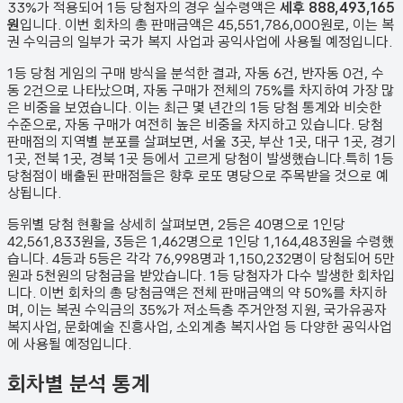
33%가 적용되어 1등 당첨자의 경우 실수령액은
세후 888,493,165
원
입니다. 이번 회차의 총 판매금액은
45,551,786,000원
로, 이는 복
권 수익금의 일부가 국가 복지 사업과 공익사업에 사용될 예정입니다.
1등 당첨 게임의 구매 방식을 분석한 결과,
자동
6
건
,
반자동
0
건
,
수
동
2
건
으로 나타났으며,
자동 구매가 전체의 75%를 차지하여 가장 많
은 비중을 보였습니다.
이는 최근 몇 년간의 1등 당첨 통계와 비슷한
수준으로, 자동 구매가 여전히 높은 비중을 차지하고 있습니다. 당첨
판매점의 지역별 분포를 살펴보면,
서울 3곳, 부산 1곳, 대구 1곳, 경기
1곳, 전북 1곳, 경북 1곳 등에서 고르게 당첨이 발생했습니다.
특히 1등
당첨점이 배출된 판매점들은 향후 로또 명당으로 주목받을 것으로 예
상됩니다.
등위별 당첨 현황을 상세히 살펴보면, 2등은
40
명으로 1인당
42,561,833원
을, 3등은
1,462
명으로 1인당
1,164,483원
을 수령했
습니다. 4등과 5등은 각각
76,998
명과
1,150,232
명이 당첨되어 5만
원과 5천원의 당첨금을 받았습니다.
1등 당첨자가 다수 발생한 회차입
니다.
이번 회차의 총 당첨금액은 전체 판매금액의 약 50%를 차지하
며, 이는 복권 수익금의 35%가 저소득층 주거안정 지원, 국가유공자
복지사업, 문화예술 진흥사업, 소외계층 복지사업 등 다양한 공익사업
에 사용될 예정입니다.
회차별 분석 통계