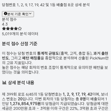
당첨번호 1, 2, 9, 17, 19, 42 및 1등 배출점 8곳 상세 분석
분석 기준 확인
분석 점수
4.3
5,019
개의 분석 데이터
분석 점수 산정 기준
이 점수는 당첨 번호의
통계적 균형도
(홀짝, 고저, 총합 등),
과거 출현
빈도
, 그리고
패턴 매칭률
을 종합적으로 분석하여 산출된 PickNum만
의 고유 지표입니다.
높은 점수는 해당 회차의 번호 조합이 통계적으로 유의미한 패턴을 보
였다는 것을 의미합니다.
📊
상세 분석 내용
제
399
회 로또 6/45의 1등 당첨번호는
1, 2, 9, 17, 19, 42
이며, 보너
스 번호는
20
입니다. 이번 회차의 1등 당첨자는 총
8
명
이 배출되어 1
인당
1,276,854,975원
의 당첨금이 지급되었습니다. 당첨금에 대한
세금은 200만원 초과 ~ 3억원 이하 구간은 22%, 3억원 초과 구간은