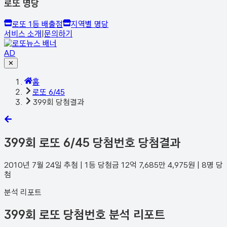
로또 명당
로또 1등 배출점
지역별 명당
서비스 소개
|
문의하기
AD
✕
홈
로또 6/45
399회 당첨결과
399
회 로또 6/45 당첨번호 당첨결과
2010년 7월 24일
추첨 | 1등 당첨금
12억 7,685만 4,975
원 |
8
명 당
첨
분석 리포트
399회 로또 당첨번호 분석 리포트