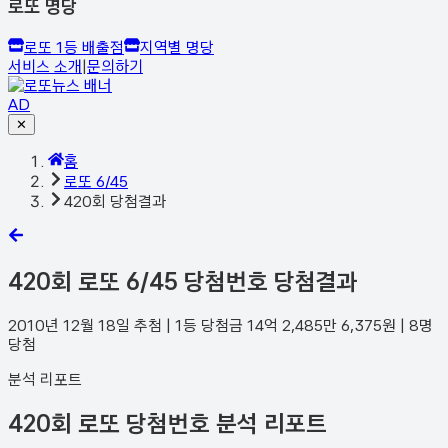
로또 명당
로또 1등 배출점
지역별 명당
서비스 소개
|
문의하기
AD
✕
홈
로또 6/45
420회 당첨결과
420
회 로또 6/45 당첨번호 당첨결과
2010년 12월 18일
추첨 | 1등 당첨금
14억 2,485만 6,375
원 |
8
명
당첨
분석 리포트
420회 로또 당첨번호 분석 리포트