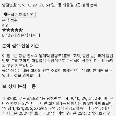
당첨번호 4, 9, 10, 29, 31, 34 및 1등 배출점 8곳 상세 분석
분석 기준 확인
분석 점수
4.9
5,439
개의 분석 데이터
분석 점수 산정 기준
이 점수는 당첨 번호의
통계적 균형도
(홀짝, 고저, 총합 등),
과거 출현
빈도
, 그리고
패턴 매칭률
을 종합적으로 분석하여 산출된 PickNum만
의 고유 지표입니다.
높은 점수는 해당 회차의 번호 조합이 통계적으로 유의미한 패턴을 보
였다는 것을 의미합니다.
📊
상세 분석 내용
제
420
회 로또 6/45의 1등 당첨번호는
4, 9, 10, 29, 31, 34
이며, 보
너스 번호는
27
입니다. 이번 회차의 1등 당첨자는 총
8
명
이 배출되어
1인당
1,424,856,375원
의 당첨금이 지급되었습니다. 당첨금에 대
한 세금은 200만원 초과 ~ 3억원 이하 구간은 22%, 3억원 초과 구