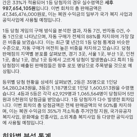
간은 33%가 적용되어 1등 당첨자의 경우 실수령액은
세후
987,654,105원
입니다. 이번 회차의 총 판매금액은
47,345,476,000원
로, 이는 복권 수익금의 일부가 국가 복지 사업과
공익사업에 사용될 예정입니다.
1등 당첨 게임의 구매 방식을 분석한 결과,
자동
7
건
,
반자동
0
건
,
수
동
1
건
으로 나타났으며,
자동 구매가 전체의 88%를 차지하여 가장 많
은 비중을 보였습니다.
이는 최근 몇 년간의 1등 당첨 통계와 비슷한
수준으로, 자동 구매가 여전히 높은 비중을 차지하고 있습니다. 당첨
판매점의 지역별 분포를 살펴보면,
경기 3곳, 서울 1곳, 부산 1곳, 인천
1곳, 충남 1곳, 경남 1곳 등에서 고르게 당첨이 발생했습니다.
특히 1등
당첨점이 배출된 판매점들은 향후 로또 명당으로 주목받을 것으로 예
상됩니다.
등위별 당첨 현황을 상세히 살펴보면, 2등은
35
명으로 1인당
54,280,243원
을, 3등은
1,187
명으로 1인당
1,600,513원
을 수령했
습니다. 4등과 5등은 각각
62,929
명과
1,065,564
명이 당첨되어 5만
원과 5천원의 당첨금을 받았습니다.
1등 당첨자가 다수 발생한 회차입
니다.
이번 회차의 총 당첨금액은 전체 판매금액의 약 50%를 차지하
며, 이는 복권 수익금의 35%가 저소득층 주거안정 지원, 국가유공자
복지사업, 문화예술 진흥사업, 소외계층 복지사업 등 다양한 공익사업
에 사용될 예정입니다.
회차별 분석 통계