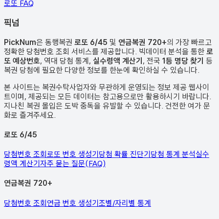
로또 FAQ
픽
넘
PickNum
은 동행복권
로또 6/45
및
연금복권 720+
의 가장 빠르고
정확한 당첨번호 조회 서비스를 제공합니다. 빅데이터 분석을 통한
로
또 예상번호
, 역대 당첨 통계,
실수령액 계산기
, 전국
1등 명당 찾기
등
복권 당첨에 필요한 다양한 정보를 한눈에 확인하실 수 있습니다.
본 사이트는 복권수탁사업자와 무관하게 운영되는 정보 제공 웹사이
트이며, 제공되는 모든 데이터는 참고용으로만 활용하시기 바랍니다.
지나친 복권 몰입은 도박 중독을 유발할 수 있습니다. 건전한 여가 문
화로 즐겨주세요.
로또 6/45
당첨번호 조회
로또 번호 생성기
당첨 확률 진단기
당첨 통계 분석
실수
령액 계산기
자주 묻는 질문(FAQ)
연금복권 720+
당첨번호 조회
연금 번호 생성기
조별/자리별 통계