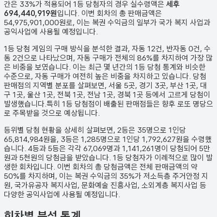
간은 33%가 적용되어 1등 당첨자의 경우 실수령액은
세후
694,440,919원
입니다. 이번 회차의 총 판매금액은
54,975,901,000원
로, 이는 복권 수익금의 일부가 국가 복지 사업과
공익사업에 사용될 예정입니다.
1등 당첨 게임의 구매 방식을 분석한 결과,
자동
12
건
,
반자동
0
건
,
수
동
2
건
으로 나타났으며,
자동 구매가 전체의 86%를 차지하여 가장 많
은 비중을 보였습니다.
이는 최근 몇 년간의 1등 당첨 통계와 비슷한
수준으로, 자동 구매가 여전히 높은 비중을 차지하고 있습니다. 당첨
판매점의 지역별 분포를 살펴보면,
서울 5곳, 경기 3곳, 부산 1곳, 대
구 1곳, 울산 1곳, 전북 1곳, 전남 1곳, 경북 1곳 등에서 고르게 당첨이
발생했습니다.
특히 1등 당첨점이 배출된 판매점들은 향후 로또 명당으
로 주목받을 것으로 예상됩니다.
등위별 당첨 현황을 상세히 살펴보면, 2등은
35
명으로 1인당
65,814,984원
을, 3등은
1,285
명으로 1인당
1,792,627원
을 수령했
습니다. 4등과 5등은 각각
67,069
명과
1,141,261
명이 당첨되어 5만
원과 5천원의 당첨금을 받았습니다.
1등 당첨자가 이례적으로 많이 발
생한 회차입니다.
이번 회차의 총 당첨금액은 전체 판매금액의 약
50%를 차지하며, 이는 복권 수익금의 35%가 저소득층 주거안정 지
원, 국가유공자 복지사업, 문화예술 진흥사업, 소외계층 복지사업 등
다양한 공익사업에 사용될 예정입니다.
회차별 분석 통계