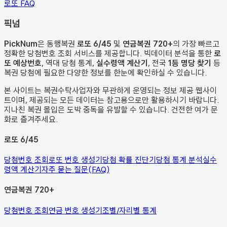
로또 FAQ
픽
넘
PickNum
은 동행복권
로또 6/45
및
연금복권 720+
의 가장 빠르고
정확한 당첨번호 조회 서비스를 제공합니다. 빅데이터 분석을 통한
로
또 예상번호
, 역대 당첨 통계,
실수령액 계산기
, 전국
1등 명당 찾기
등
복권 당첨에 필요한 다양한 정보를 한눈에 확인하실 수 있습니다.
본 사이트는 복권수탁사업자와 무관하게 운영되는 정보 제공 웹사이
트이며, 제공되는 모든 데이터는 참고용으로만 활용하시기 바랍니다.
지나친 복권 몰입은 도박 중독을 유발할 수 있습니다. 건전한 여가 문
화로 즐겨주세요.
로또 6/45
당첨번호 조회
로또 번호 생성기
당첨 확률 진단기
당첨 통계 분석
실수
령액 계산기
자주 묻는 질문(FAQ)
연금복권 720+
당첨번호 조회
연금 번호 생성기
조별/자리별 통계