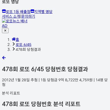
로또 명당
로또 1등 배출점
지역별 명당
서비스 소개
|
문의하기
AD
✕
홈
로또 6/45
478회 당첨결과
478
회 로또 6/45 당첨번호 당첨결과
2012년 1월 28일
추첨 | 1등 당첨금
9억 8,722만 4,759
원 |
14
명 당
첨
분석 리포트
478회 로또 당첨번호 분석 리포트