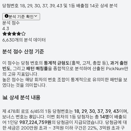
당첨번호 18, 29, 30, 37, 39, 43 및 1등 배출점 14곳 상세 분석
분석 기준 확인
분석 점수
4.3
6,630
개의 분석 데이터
분석 점수 산정 기준
이 점수는 당첨 번호의
통계적 균형도
(홀짝, 고저, 총합 등),
과거 출현
빈도
, 그리고
패턴 매칭률
을 종합적으로 분석하여 산출된 PickNum만
의 고유 지표입니다.
높은 점수는 해당 회차의 번호 조합이 통계적으로 유의미한 패턴을 보
였다는 것을 의미합니다.
📊
상세 분석 내용
제
478
회 로또 6/45의 1등 당첨번호는
18, 29, 30, 37, 39, 43
이며,
보너스 번호는
8
입니다. 이번 회차의 1등 당첨자는 총
14
명
이 배출되
어 1인당
987,224,759원
의 당첨금이 지급되었습니다. 당첨금에 대
한 세금은 200만원 초과 ~ 3억원 이하 구간은 22%, 3억원 초과 구