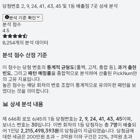
당첨번호 2, 9, 24, 41, 43, 45 및 1등 배출점 7곳 상세 분석
분석 기준 확인
분석 점수
4.5
8,254
개의 분석 데이터
분석 점수 산정 기준
이 점수는 당첨 번호의
통계적 균형도
(홀짝, 고저, 총합 등),
과거 출현
빈도
, 그리고
패턴 매칭률
을 종합적으로 분석하여 산출된 PickNum만
의 고유 지표입니다.
높은 점수는 해당 회차의 번호 조합이 통계적으로 유의미한 패턴을 보
였다는 것을 의미합니다.
📊
상세 분석 내용
제
646
회 로또 6/45의 1등 당첨번호는
2, 9, 24, 41, 43, 45
이며,
보너스 번호는
30
입니다. 이번 회차의 1등 당첨자는 총
7
명
이 배출되
어 1인당
2,215,498,393원
의 당첨금이 지급되었습니다. 당첨금에
대한 세금은 200만원 초과 ~ 3억원 이하 구간은 22%, 3억원 초과