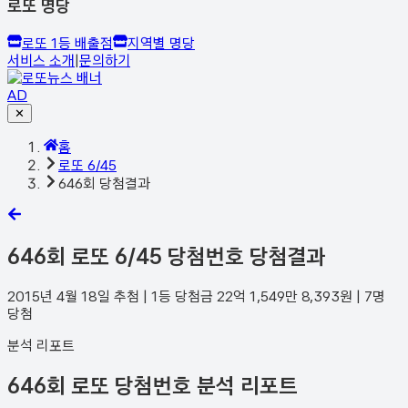
로또 명당
로또 1등 배출점
지역별 명당
서비스 소개
|
문의하기
AD
✕
홈
로또 6/45
646회 당첨결과
646
회 로또 6/45 당첨번호 당첨결과
2015년 4월 18일
추첨 | 1등 당첨금
22억 1,549만 8,393
원 |
7
명
당첨
분석 리포트
646회 로또 당첨번호 분석 리포트