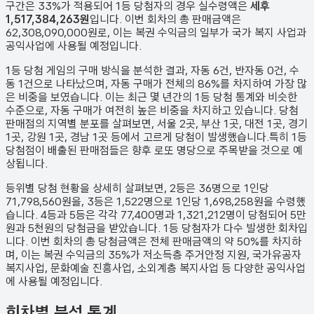
구간은 33%가 적용되어 1등 당첨자의 경우 실수령액은
세후
1,517,384,263원
입니다. 이번 회차의 총 판매금액은
62,308,090,000원
로, 이는 복권 수익금의 일부가 국가 복지 사업과
공익사업에 사용될 예정입니다.
1등 당첨 게임의 구매 방식을 분석한 결과,
자동
6
건
,
반자동
0
건
,
수
동
1
건
으로 나타났으며,
자동 구매가 전체의 86%를 차지하여 가장 많
은 비중을 보였습니다.
이는 최근 몇 년간의 1등 당첨 통계와 비슷한
수준으로, 자동 구매가 여전히 높은 비중을 차지하고 있습니다. 당첨
판매점의 지역별 분포를 살펴보면,
서울 2곳, 부산 1곳, 대전 1곳, 경기
1곳, 강원 1곳, 경남 1곳 등에서 고르게 당첨이 발생했습니다.
특히 1등
당첨점이 배출된 판매점들은 향후 로또 명당으로 주목받을 것으로 예
상됩니다.
등위별 당첨 현황을 상세히 살펴보면, 2등은
36
명으로 1인당
71,798,560원
을, 3등은
1,522
명으로 1인당
1,698,258원
을 수령했
습니다. 4등과 5등은 각각
77,400
명과
1,321,212
명이 당첨되어 5만
원과 5천원의 당첨금을 받았습니다.
1등 당첨자가 다수 발생한 회차입
니다.
이번 회차의 총 당첨금액은 전체 판매금액의 약 50%를 차지하
며, 이는 복권 수익금의 35%가 저소득층 주거안정 지원, 국가유공자
복지사업, 문화예술 진흥사업, 소외계층 복지사업 등 다양한 공익사업
에 사용될 예정입니다.
회차별 분석 통계