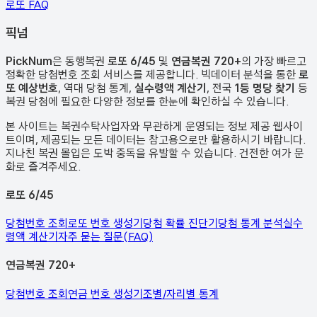
로또 FAQ
픽
넘
PickNum
은 동행복권
로또 6/45
및
연금복권 720+
의 가장 빠르고
정확한 당첨번호 조회 서비스를 제공합니다. 빅데이터 분석을 통한
로
또 예상번호
, 역대 당첨 통계,
실수령액 계산기
, 전국
1등 명당 찾기
등
복권 당첨에 필요한 다양한 정보를 한눈에 확인하실 수 있습니다.
본 사이트는 복권수탁사업자와 무관하게 운영되는 정보 제공 웹사이
트이며, 제공되는 모든 데이터는 참고용으로만 활용하시기 바랍니다.
지나친 복권 몰입은 도박 중독을 유발할 수 있습니다. 건전한 여가 문
화로 즐겨주세요.
로또 6/45
당첨번호 조회
로또 번호 생성기
당첨 확률 진단기
당첨 통계 분석
실수
령액 계산기
자주 묻는 질문(FAQ)
연금복권 720+
당첨번호 조회
연금 번호 생성기
조별/자리별 통계