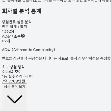
업, 문화예술 진흥사업, 소외계층 복지사업 등 다양한 공익사업에 사용
회차별 분석 통계
당첨번호 심층 분석
번호 합계 / 홀짝
136
2:4
AC값 / 소수
8
2
개
AC값 (Arithmetic Complexity)
번호들의 산술적 복잡성을 나타내는 지표로, 숫자의 무작위성을 측정합니다
최다 당첨 방식
수동
64.3
%
1등 실수령액 (세후)
7억 7708만원
상세 분석 보기