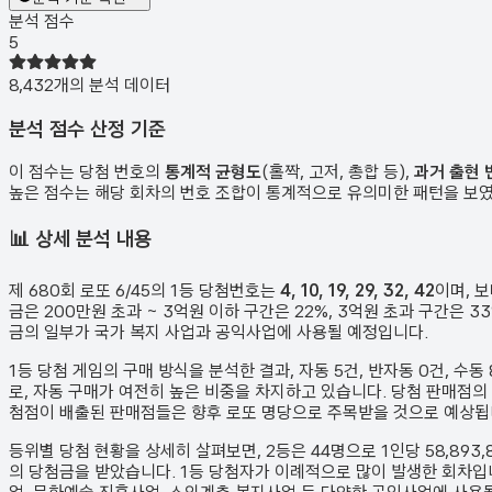
분석 점수
5
8,432
개의 분석 데이터
분석 점수 산정 기준
이 점수는 당첨 번호의
통계적 균형도
(홀짝, 고저, 총합 등),
과거 출현 
높은 점수는 해당 회차의 번호 조합이 통계적으로 유의미한 패턴을 보
📊
상세 분석 내용
제
680
회 로또 6/45의 1등 당첨번호는
4, 10, 19, 29, 32, 42
이며, 
금은 200만원 초과 ~ 3억원 이하 구간은 22%, 3억원 초과 구간은
금의 일부가 국가 복지 사업과 공익사업에 사용될 예정입니다.
1등 당첨 게임의 구매 방식을 분석한 결과,
자동
5
건
,
반자동
0
건
,
수동
로, 자동 구매가 여전히 높은 비중을 차지하고 있습니다. 당첨 판매점의
첨점이 배출된 판매점들은 향후 로또 명당으로 주목받을 것으로 예상됩
등위별 당첨 현황을 상세히 살펴보면, 2등은
44
명으로 1인당
58,893
의 당첨금을 받았습니다.
1등 당첨자가 이례적으로 많이 발생한 회차입