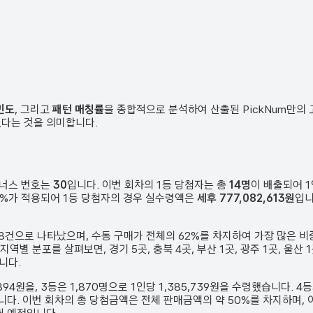
빈도
, 그리고
패턴 매칭률
을 종합적으로 분석하여 산출된 PickNum만의
였다는 것을 의미합니다.
보너스 번호는
30
입니다. 이번 회차의 1등 당첨자는 총
14
명
이 배출되어 
 33%가 적용되어 1등 당첨자의 경우 실수령액은
세후 777,082,613원
입니
8
건
으로 나타났으며,
수동 구매가 전체의 62%를 차지하여 가장 많은 비
 지역별 분포를 살펴보면,
경기 5곳, 충북 4곳, 부산 1곳, 광주 1곳, 울
니다.
,894원
을, 3등은
1,870
명으로 1인당
1,385,739원
을 수령했습니다. 4
니다.
이번 회차의 총 당첨금액은 전체 판매금액의 약 50%를 차지하며, 