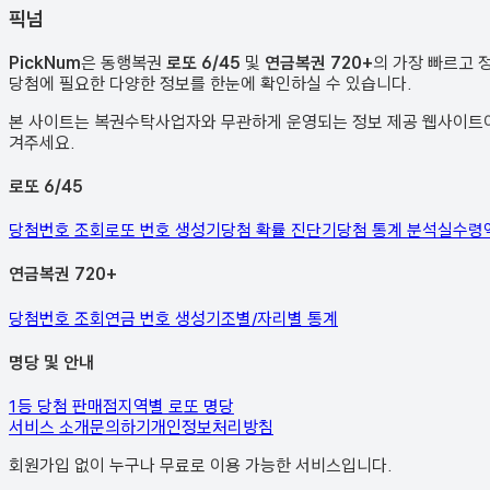
픽
넘
PickNum
은 동행복권
로또 6/45
및
연금복권 720+
의 가장 빠르고 
당첨에 필요한 다양한 정보를 한눈에 확인하실 수 있습니다.
본 사이트는 복권수탁사업자와 무관하게 운영되는 정보 제공 웹사이트이며
겨주세요.
로또 6/45
당첨번호 조회
로또 번호 생성기
당첨 확률 진단기
당첨 통계 분석
실수령
연금복권 720+
당첨번호 조회
연금 번호 생성기
조별/자리별 통계
명당 및 안내
1등 당첨 판매점
지역별 로또 명당
서비스 소개
문의하기
개인정보처리방침
회원가입 없이 누구나 무료로 이용 가능한 서비스입니다.