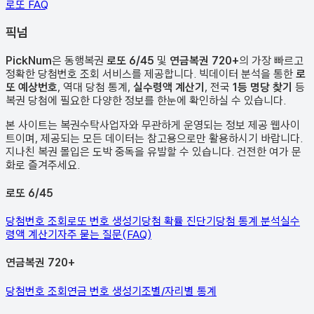
로또 FAQ
픽
넘
PickNum
은 동행복권
로또 6/45
및
연금복권 720+
의 가장 빠르고
정확한 당첨번호 조회 서비스를 제공합니다. 빅데이터 분석을 통한
로
또 예상번호
, 역대 당첨 통계,
실수령액 계산기
, 전국
1등 명당 찾기
등
복권 당첨에 필요한 다양한 정보를 한눈에 확인하실 수 있습니다.
본 사이트는 복권수탁사업자와 무관하게 운영되는 정보 제공 웹사이
트이며, 제공되는 모든 데이터는 참고용으로만 활용하시기 바랍니다.
지나친 복권 몰입은 도박 중독을 유발할 수 있습니다. 건전한 여가 문
화로 즐겨주세요.
로또 6/45
당첨번호 조회
로또 번호 생성기
당첨 확률 진단기
당첨 통계 분석
실수
령액 계산기
자주 묻는 질문(FAQ)
연금복권 720+
당첨번호 조회
연금 번호 생성기
조별/자리별 통계