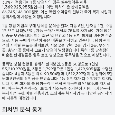
33%가 적용되어 1등 당첨자의 경우 실수령액은
세후
1,369,925,955원
입니다. 이번 회차의 총 판매금액은
66,743,146,000원
로, 이는 복권 수익금의 일부가 국가 복지 사업과
공익사업에 사용될 예정입니다.
1등 당첨 게임의 구매 방식을 분석한 결과,
자동
6
건
,
반자동
1
건
,
수동
1
건
으로 나타났으며,
자동 구매가 전체의 75%를 차지하여 가장 많은
비중을 보였습니다.
이는 최근 몇 년간의 1등 당첨 통계와 비슷한 수준
으로, 자동 구매가 여전히 높은 비중을 차지하고 있습니다. 당첨 판매
점의 지역별 분포를 살펴보면,
서울 2곳, 인천 2곳, 경기 2곳, 부산 1
곳, 충남 1곳 등에서 고르게 당첨이 발생했습니다.
특히 1등 당첨점이
배출된 판매점들은 향후 로또 명당으로 주목받을 것으로 예상됩니다.
등위별 당첨 현황을 상세히 살펴보면, 2등은
50
명으로 1인당
53,210,970원
을, 3등은
1,799
명으로 1인당
1,478,905원
을 수령했
습니다. 4등과 5등은 각각
90,504
명과
1,512,397
명이 당첨되어 5만
원과 5천원의 당첨금을 받았습니다.
1등 당첨자가 다수 발생한 회차입
니다.
이번 회차의 총 당첨금액은 전체 판매금액의 약 50%를 차지하
며, 이는 복권 수익금의 35%가 저소득층 주거안정 지원, 국가유공자
복지사업, 문화예술 진흥사업, 소외계층 복지사업 등 다양한 공익사업
에 사용될 예정입니다.
회차별 분석 통계