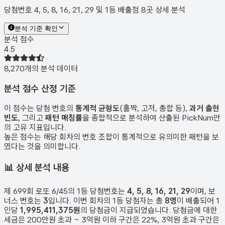
당첨번호 4, 5, 8, 16, 21, 29 및 1등 배출점 8곳 상세 분석
분석 기준 확인
분석 점수
4.5
8,270
개의 분석 데이터
분석 점수 산정 기준
이 점수는 당첨 번호의
통계적 균형도
(홀짝, 고저, 총합 등),
과거 출현
빈도
, 그리고
패턴 매칭률
을 종합적으로 분석하여 산출된 PickNum만
의 고유 지표입니다.
높은 점수는 해당 회차의 번호 조합이 통계적으로 유의미한 패턴을 보
였다는 것을 의미합니다.
📊
상세 분석 내용
제
699
회 로또 6/45의 1등 당첨번호는
4, 5, 8, 16, 21, 29
이며, 보
너스 번호는
3
입니다. 이번 회차의 1등 당첨자는 총
8
명
이 배출되어 1
인당
1,995,411,375원
의 당첨금이 지급되었습니다. 당첨금에 대한
세금은 200만원 초과 ~ 3억원 이하 구간은 22%, 3억원 초과 구간은