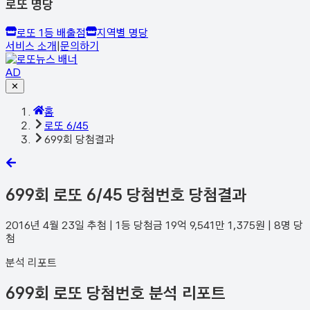
로또 명당
로또 1등 배출점
지역별 명당
서비스 소개
|
문의하기
AD
✕
홈
로또 6/45
699회 당첨결과
699
회 로또 6/45 당첨번호 당첨결과
2016년 4월 23일
추첨 | 1등 당첨금
19억 9,541만 1,375
원 |
8
명 당
첨
분석 리포트
699회 로또 당첨번호 분석 리포트