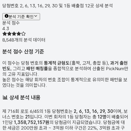
당첨번호 2, 6, 13, 16, 29, 30 및 1등 배출점 12곳 상세 분석
분석 기준 확인
분석 점수
4.3
8,548
개의 분석 데이터
분석 점수 산정 기준
이 점수는 당첨 번호의
통계적 균형도
(홀짝, 고저, 총합 등),
과거 출현
빈도
, 그리고
패턴 매칭률
을 종합적으로 분석하여 산출된 PickNum만
의 고유 지표입니다.
높은 점수는 해당 회차의 번호 조합이 통계적으로 유의미한 패턴을 보
였다는 것을 의미합니다.
📊
상세 분석 내용
제
716
회 로또 6/45의 1등 당첨번호는
2, 6, 13, 16, 29, 30
이며, 보
너스 번호는
21
입니다. 이번 회차의 1등 당첨자는 총
12
명
이 배출되어
1인당
1,358,752,157원
의 당첨금이 지급되었습니다. 당첨금에 대
한 세금은 200만원 초과 ~ 3억원 이하 구간은 22%, 3억원 초과 구