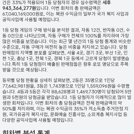
간은 33%가 적용되어 1등 당첨자의 경우 실수령액은
세후
943,364,277원
입니다. 이번 회차의 총 판매금액은
67,040,169,000원
로, 이는 복권 수익금의 일부가 국가 복지 사업과
공익사업에 사용될 예정입니다.
1등 당첨 게임의 구매 방식을 분석한 결과,
자동
12
건
,
반자동
0
건
,
수
동
0
건
으로 나타났으며,
자동 구매가 전체의 100%를 차지하여 가장
많은 비중을 보였습니다.
이는 최근 몇 년간의 1등 당첨 통계와 비슷한
수준으로, 자동 구매가 여전히 높은 비중을 차지하고 있습니다. 당첨
판매점의 지역별 분포를 살펴보면,
서울 4곳, 경기 3곳, 부산 1곳, 인
천 1곳, 충남 1곳, 전북 1곳, 경북 1곳 등에서 고르게 당첨이 발생했습
니다.
특히 1등 당첨점이 배출된 판매점들은 향후 로또 명당으로 주목
받을 것으로 예상됩니다.
등위별 당첨 현황을 상세히 살펴보면, 2등은
35
명으로 1인당
77,642,981원
을, 3등은
1,743
명으로 1인당
1,559,096원
을 수령했
습니다. 4등과 5등은 각각
88,628
명과
1,469,730
명이 당첨되어 5만
원과 5천원의 당첨금을 받았습니다.
1등 당첨자가 이례적으로 많이 발
생한 회차입니다.
이번 회차의 총 당첨금액은 전체 판매금액의 약
50%를 차지하며, 이는 복권 수익금의 35%가 저소득층 주거안정 지
원, 국가유공자 복지사업, 문화예술 진흥사업, 소외계층 복지사업 등
다양한 공익사업에 사용될 예정입니다.
회차별 분석 통계