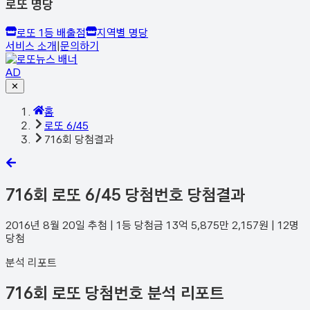
로또 명당
로또 1등 배출점
지역별 명당
서비스 소개
|
문의하기
AD
✕
홈
로또 6/45
716회 당첨결과
716
회 로또 6/45 당첨번호 당첨결과
2016년 8월 20일
추첨 | 1등 당첨금
13억 5,875만 2,157
원 |
12
명
당첨
분석 리포트
716회 로또 당첨번호 분석 리포트