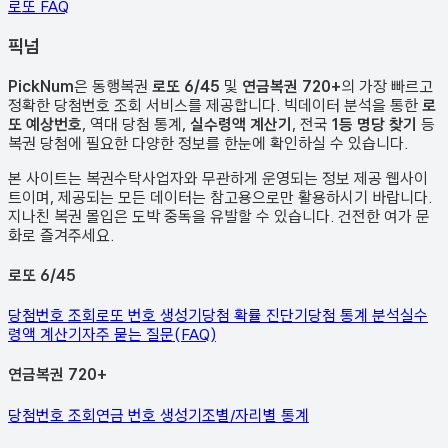
로또 FAQ
픽
넘
PickNum
은 동행복권
로또 6/45
및
연금복권 720+
의 가장 빠르고
정확한 당첨번호 조회 서비스를 제공합니다. 빅데이터 분석을 통한
로
또 예상번호
, 역대 당첨 통계,
실수령액 계산기
, 전국
1등 명당 찾기
등
복권 당첨에 필요한 다양한 정보를 한눈에 확인하실 수 있습니다.
본 사이트는 복권수탁사업자와 무관하게 운영되는 정보 제공 웹사이
트이며, 제공되는 모든 데이터는 참고용으로만 활용하시기 바랍니다.
지나친 복권 몰입은 도박 중독을 유발할 수 있습니다. 건전한 여가 문
화로 즐겨주세요.
로또 6/45
당첨번호 조회
로또 번호 생성기
당첨 확률 진단기
당첨 통계 분석
실수
령액 계산기
자주 묻는 질문(FAQ)
연금복권 720+
당첨번호 조회
연금 번호 생성기
조별/자리별 통계