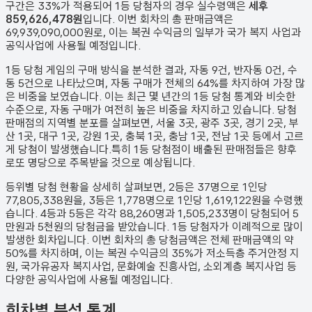
구간은 33%가 적용되어 1등 당첨자의 경우 실수령액은
세후
859,626,478원
입니다. 이번 회차의 총 판매금액은
69,939,090,000원
로, 이는 복권 수익금의 일부가 국가 복지 사업과
공익사업에 사용될 예정입니다.
1등 당첨 게임의 구매 방식을 분석한 결과,
자동
9
건
,
반자동
0
건
,
수
동
5
건
으로 나타났으며,
자동 구매가 전체의 64%를 차지하여 가장 많
은 비중을 보였습니다.
이는 최근 몇 년간의 1등 당첨 통계와 비슷한
수준으로, 자동 구매가 여전히 높은 비중을 차지하고 있습니다. 당첨
판매점의 지역별 분포를 살펴보면,
서울 3곳, 광주 3곳, 경기 2곳, 부
산 1곳, 대구 1곳, 강원 1곳, 충북 1곳, 충남 1곳, 전남 1곳 등에서 고르
게 당첨이 발생했습니다.
특히 1등 당첨점이 배출된 판매점들은 향후
로또 명당으로 주목받을 것으로 예상됩니다.
등위별 당첨 현황을 상세히 살펴보면, 2등은
37
명으로 1인당
77,805,338원
을, 3등은
1,778
명으로 1인당
1,619,122원
을 수령했
습니다. 4등과 5등은 각각
88,260
명과
1,505,233
명이 당첨되어 5
만원과 5천원의 당첨금을 받았습니다.
1등 당첨자가 이례적으로 많이
발생한 회차입니다.
이번 회차의 총 당첨금액은 전체 판매금액의 약
50%를 차지하며, 이는 복권 수익금의 35%가 저소득층 주거안정 지
원, 국가유공자 복지사업, 문화예술 진흥사업, 소외계층 복지사업 등
다양한 공익사업에 사용될 예정입니다.
회차별 분석 통계