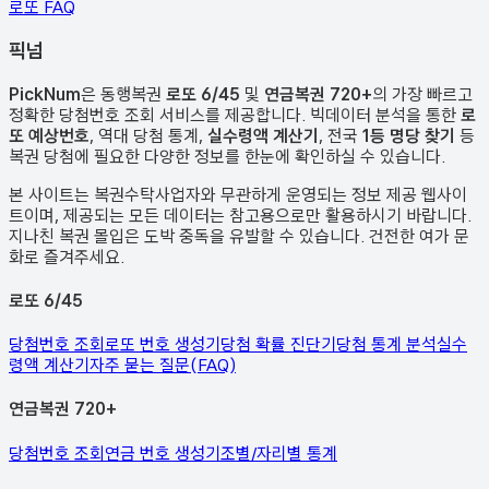
로또 FAQ
픽
넘
PickNum
은 동행복권
로또 6/45
및
연금복권 720+
의 가장 빠르고
정확한 당첨번호 조회 서비스를 제공합니다. 빅데이터 분석을 통한
로
또 예상번호
, 역대 당첨 통계,
실수령액 계산기
, 전국
1등 명당 찾기
등
복권 당첨에 필요한 다양한 정보를 한눈에 확인하실 수 있습니다.
본 사이트는 복권수탁사업자와 무관하게 운영되는 정보 제공 웹사이
트이며, 제공되는 모든 데이터는 참고용으로만 활용하시기 바랍니다.
지나친 복권 몰입은 도박 중독을 유발할 수 있습니다. 건전한 여가 문
화로 즐겨주세요.
로또 6/45
당첨번호 조회
로또 번호 생성기
당첨 확률 진단기
당첨 통계 분석
실수
령액 계산기
자주 묻는 질문(FAQ)
연금복권 720+
당첨번호 조회
연금 번호 생성기
조별/자리별 통계