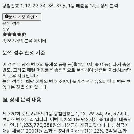
당첨번호 1, 12, 29, 34, 36, 37 및 1등 배출점 14곳 상세 분석
분석 기준 확인
분석 점수
4.9
8,963
개의 분석 데이터
분석 점수 산정 기준
이 점수는 당첨 번호의
통계적 균형도
(홀짝, 고저, 총합 등),
과거 출현
빈도
, 그리고
패턴 매칭률
을 종합적으로 분석하여 산출된 PickNum만
의 고유 지표입니다.
높은 점수는 해당 회차의 번호 조합이 통계적으로 유의미한 패턴을 보
였다는 것을 의미합니다.
📊
상세 분석 내용
제
720
회 로또 6/45의 1등 당첨번호는
1, 12, 29, 34, 36, 37
이며,
보너스 번호는
41
입니다. 이번 회차의 1등 당첨자는 총
14
명
이 배출되
어 1인당
1,233,770,358원
의 당첨금이 지급되었습니다. 당첨금에
대한 세금은 200만원 초과 ~ 3억원 이하 구간은 22%, 3억원 초과