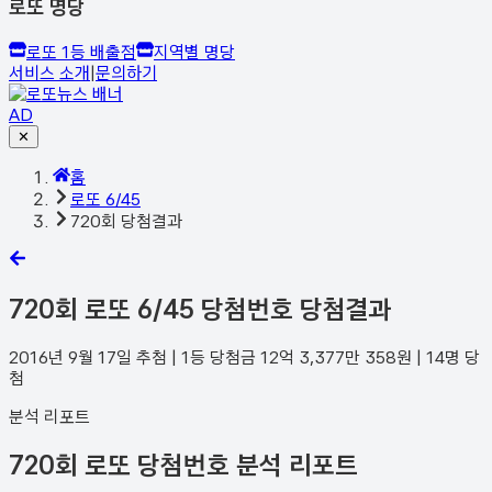
로또 명당
로또 1등 배출점
지역별 명당
서비스 소개
|
문의하기
AD
✕
홈
로또 6/45
720회 당첨결과
720
회 로또 6/45 당첨번호 당첨결과
2016년 9월 17일
추첨 | 1등 당첨금
12억 3,377만 358
원 |
14
명 당
첨
분석 리포트
720회 로또 당첨번호 분석 리포트