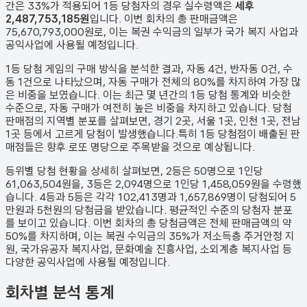
간은 33%가 적용되어 1등 당첨자의 경우 실수령액은
세후
2,487,753,185원
입니다. 이번 회차의 총 판매금액은
75,670,793,000원
로, 이는 복권 수익금의 일부가 국가 복지 사업과
공익사업에 사용될 예정입니다.
1등 당첨 게임의 구매 방식을 분석한 결과,
자동
4
건
,
반자동
0
건
,
수
동
1
건
으로 나타났으며,
자동 구매가 전체의 80%를 차지하여 가장 많
은 비중을 보였습니다.
이는 최근 몇 년간의 1등 당첨 통계와 비슷한
수준으로, 자동 구매가 여전히 높은 비중을 차지하고 있습니다. 당첨
판매점의 지역별 분포를 살펴보면,
경기 2곳, 서울 1곳, 인천 1곳, 전남
1곳 등에서 고르게 당첨이 발생했습니다.
특히 1등 당첨점이 배출된 판
매점들은 향후 로또 명당으로 주목받을 것으로 예상됩니다.
등위별 당첨 현황을 상세히 살펴보면, 2등은
50
명으로 1인당
61,063,504원
을, 3등은
2,094
명으로 1인당
1,458,059원
을 수령했
습니다. 4등과 5등은 각각
102,413
명과
1,657,869
명이 당첨되어 5
만원과 5천원의 당첨금을 받았습니다.
평균적인 수준의 당첨자 분포
를 보이고 있습니다.
이번 회차의 총 당첨금액은 전체 판매금액의 약
50%를 차지하며, 이는 복권 수익금의 35%가 저소득층 주거안정 지
원, 국가유공자 복지사업, 문화예술 진흥사업, 소외계층 복지사업 등
다양한 공익사업에 사용될 예정입니다.
회차별 분석 통계