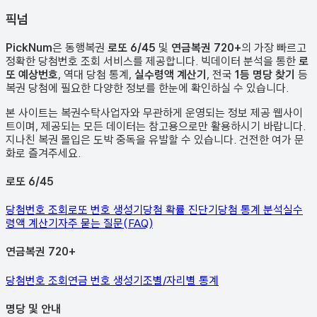
픽
넘
PickNum
은 동행복권
로또 6/45
및
연금복권 720+
의 가장 빠르고
정확한 당첨번호 조회 서비스를 제공합니다. 빅데이터 분석을 통한
로
또 예상번호
, 역대 당첨 통계,
실수령액 계산기
, 전국
1등 명당 찾기
등
복권 당첨에 필요한 다양한 정보를 한눈에 확인하실 수 있습니다.
본 사이트는 복권수탁사업자와 무관하게 운영되는 정보 제공 웹사이
트이며, 제공되는 모든 데이터는 참고용으로만 활용하시기 바랍니다.
지나친 복권 몰입은 도박 중독을 유발할 수 있습니다. 건전한 여가 문
화로 즐겨주세요.
로또 6/45
당첨번호 조회
로또 번호 생성기
당첨 확률 진단기
당첨 통계 분석
실수
령액 계산기
자주 묻는 질문(FAQ)
연금복권 720+
당첨번호 조회
연금 번호 생성기
조별/자리별 통계
명당 및 안내