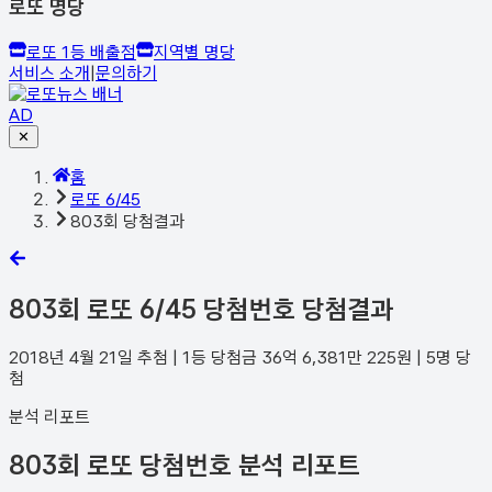
로또 명당
로또 1등 배출점
지역별 명당
서비스 소개
|
문의하기
AD
✕
홈
로또 6/45
803회 당첨결과
803
회 로또 6/45 당첨번호 당첨결과
2018년 4월 21일
추첨 | 1등 당첨금
36억 6,381만 225
원 |
5
명 당
첨
분석 리포트
803회 로또 당첨번호 분석 리포트