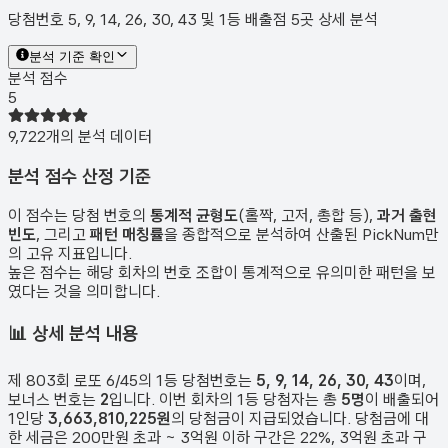
당첨번호 5, 9, 14, 26, 30, 43 및 1등 배출점 5곳 상세 분석
분석 기준 확인
분석 점수
5
9,722
개의 분석 데이터
분석 점수 산정 기준
이 점수는 당첨 번호의
통계적 균형도
(홀짝, 고저, 총합 등),
과거 출현
빈도
, 그리고
패턴 매칭률
을 종합적으로 분석하여 산출된 PickNum만
의 고유 지표입니다.
높은 점수는 해당 회차의 번호 조합이 통계적으로 유의미한 패턴을 보
였다는 것을 의미합니다.
📊
상세 분석 내용
제
803
회 로또 6/45의 1등 당첨번호는
5, 9, 14, 26, 30, 43
이며,
보너스 번호는
2
입니다. 이번 회차의 1등 당첨자는 총
5
명
이 배출되어
1인당
3,663,810,225원
의 당첨금이 지급되었습니다. 당첨금에 대
한 세금은 200만원 초과 ~ 3억원 이하 구간은 22%, 3억원 초과 구