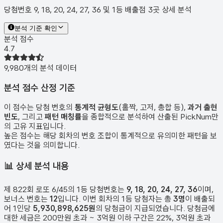
당첨번호 9, 18, 20, 24, 27, 36 및 1등 배출점 3곳 상세 분석
분석 기준 확인
분석 점수
4.7
9,980
개의 분석 데이터
분석 점수 산정 기준
이 점수는 당첨 번호의
통계적 균형도
(홀짝, 고저, 총합 등),
과거 출현
빈도
, 그리고
패턴 매칭률
을 종합적으로 분석하여 산출된 PickNum만
의 고유 지표입니다.
높은 점수는 해당 회차의 번호 조합이 통계적으로 유의미한 패턴을 보
였다는 것을 의미합니다.
📊
상세 분석 내용
제
822
회 로또 6/45의 1등 당첨번호는
9, 18, 20, 24, 27, 36
이며,
보너스 번호는
12
입니다. 이번 회차의 1등 당첨자는 총
3
명
이 배출되
어 1인당
5,930,898,625원
의 당첨금이 지급되었습니다. 당첨금에
대한 세금은 200만원 초과 ~ 3억원 이하 구간은 22%, 3억원 초과