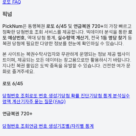
로또 FAQ
픽
넘
PickNum
은 동행복권
로또 6/45
및
연금복권 720+
의 가장 빠르고
정확한 당첨번호 조회 서비스를 제공합니다. 빅데이터 분석을 통한
로
또 예상번호
, 역대 당첨 통계,
실수령액 계산기
, 전국
1등 명당 찾기
등
복권 당첨에 필요한 다양한 정보를 한눈에 확인하실 수 있습니다.
본 사이트는 복권수탁사업자와 무관하게 운영되는 정보 제공 웹사이
트이며, 제공되는 모든 데이터는 참고용으로만 활용하시기 바랍니다.
지나친 복권 몰입은 도박 중독을 유발할 수 있습니다. 건전한 여가 문
화로 즐겨주세요.
로또 6/45
당첨번호 조회
로또 번호 생성기
당첨 확률 진단기
당첨 통계 분석
실수
령액 계산기
자주 묻는 질문(FAQ)
연금복권 720+
당첨번호 조회
연금 번호 생성기
조별/자리별 통계