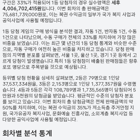
구간은 33%가 적용되어 1등 당첨자의 경우 실수령액은
세후
4,006,702,415원
입니다. 이번 회차의 총 판매금액은
75,681,739,000원
로, 이는 복권 수익금의 일부가 국가 복지 사업과
공익사업에 사용될 예정입니다.
1등 당첨 게임의 구매 방식을 분석한 결과,
자동
1
건
,
반자동
1
건
,
수동
1
건
으로 나타났으며,
수동 구매가 전체의 33%를 차지하여 가장 많은
비중을 보였습니다.
이는 최근 몇 년간의 1등 당첨 통계와 비슷한 수준
으로, 자동 구매가 여전히 높은 비중을 차지하고 있습니다. 당첨 판매
점의 지역별 분포를 살펴보면,
서울 1곳, 울산 1곳, 경기 1곳 등에서 고
르게 당첨이 발생했습니다.
특히 1등 당첨점이 배출된 판매점들은 향후
로또 명당으로 주목받을 것으로 예상됩니다.
등위별 당첨 현황을 상세히 살펴보면, 2등은
79
명으로 1인당
37,537,334원
을, 3등은
2,153
명으로 1인당
1,377,357원
을 수령했
습니다. 4등과 5등은 각각
108,789
명과
1,735,565
명이 당첨되어 5
만원과 5천원의 당첨금을 받았습니다.
평균적인 수준의 당첨자 분포
를 보이고 있습니다.
이번 회차의 총 당첨금액은 전체 판매금액의 약
50%를 차지하며, 이는 복권 수익금의 35%가 저소득층 주거안정 지
원, 국가유공자 복지사업, 문화예술 진흥사업, 소외계층 복지사업 등
다양한 공익사업에 사용될 예정입니다.
회차별 분석 통계