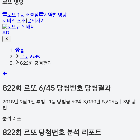
로또 명당
로또 1등 배출점
지역별 명당
서비스 소개
|
문의하기
AD
✕
홈
로또 6/45
822회 당첨결과
822
회 로또 6/45 당첨번호 당첨결과
2018년 9월 1일
추첨 | 1등 당첨금
59억 3,089만 8,625
원 |
3
명 당
첨
분석 리포트
822회 로또 당첨번호 분석 리포트