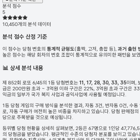
분석 점수
5
10,450
개의 분석 데이터
분석 점수 산정 기준
이 점수는 당첨 번호의
통계적 균형도
(홀짝, 고저, 총합 등),
과거 출현 
높은 점수는 해당 회차의 번호 조합이 통계적으로 유의미한 패턴을 보
📊
상세 분석 내용
제
852
회 로또 6/45의 1등 당첨번호는
11, 17, 28, 30, 33, 35
이며,
금은 200만원 초과 ~ 3억원 이하 구간은 22%, 3억원 초과 구간은
익금의 일부가 국가 복지 사업과 공익사업에 사용될 예정입니다.
1등 당첨 게임의 구매 방식을 분석한 결과,
자동
3
건
,
반자동
0
건
,
수동
로, 자동 구매가 여전히 높은 비중을 차지하고 있습니다. 당첨 판매점의
당으로 주목받을 것으로 예상됩니다.
등위별 당첨 현황을 상세히 살펴보면, 2등은
67
명으로 1인당
47,776,
의 당첨금을 받았습니다.
평균적인 수준의 당첨자 분포를 보이고 있습니