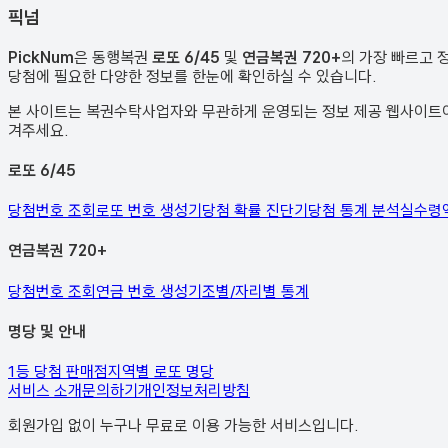
픽
넘
PickNum
은 동행복권
로또 6/45
및
연금복권 720+
의 가장 빠르고 
당첨에 필요한 다양한 정보를 한눈에 확인하실 수 있습니다.
본 사이트는 복권수탁사업자와 무관하게 운영되는 정보 제공 웹사이트이며
겨주세요.
로또 6/45
당첨번호 조회
로또 번호 생성기
당첨 확률 진단기
당첨 통계 분석
실수령
연금복권 720+
당첨번호 조회
연금 번호 생성기
조별/자리별 통계
명당 및 안내
1등 당첨 판매점
지역별 로또 명당
서비스 소개
문의하기
개인정보처리방침
회원가입 없이 누구나 무료로 이용 가능한 서비스입니다.