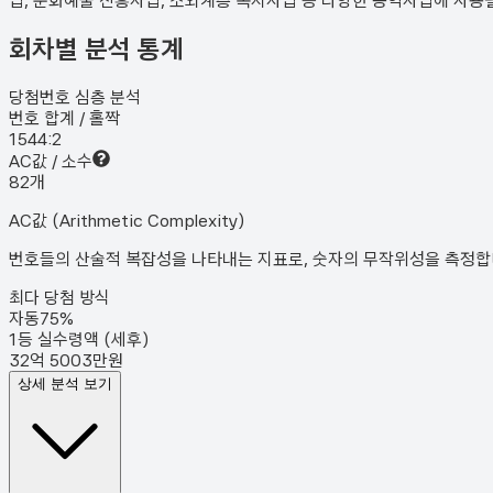
업, 문화예술 진흥사업, 소외계층 복지사업 등 다양한 공익사업에 사용
회차별 분석 통계
당첨번호 심층 분석
번호 합계 / 홀짝
154
4:2
AC값 / 소수
8
2
개
AC값 (Arithmetic Complexity)
번호들의 산술적 복잡성을 나타내는 지표로, 숫자의 무작위성을 측정합니다
최다 당첨 방식
자동
75
%
1등 실수령액 (세후)
32억 5003만원
상세 분석 보기