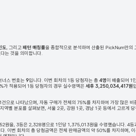
빈도
, 그리고
패턴 매칭률
을 종합적으로 분석하여 산출된 PickNum만의
였다는 것을 의미합니다.
 보너스 번호는
9
입니다. 이번 회차의 1등 당첨자는 총
4
명
이 배출되어 1
 33%가 적용되어 1등 당첨자의 경우 실수령액은
세후 3,250,034,417원
1
건
으로 나타났으며,
자동 구매가 전체의 75%를 차지하여 가장 많은 비
 지역별 분포를 살펴보면,
서울 2곳, 강원 1곳, 경남 1곳 등에서 고르게
552원
을, 3등은
2,328
명으로 1인당
1,375,013원
을 수령했습니다. 4등
다.
이번 회차의 총 당첨금액은 전체 판매금액의 약 50%를 차지하며, 