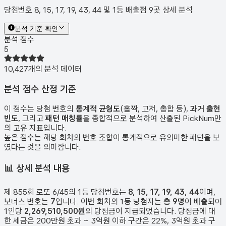
당첨번호 8, 15, 17, 19, 43, 44 및 1등 배출점 9곳 상세 분석
분석 기준 확인
분석 점수
5
10,427
개의 분석 데이터
분석 점수 산정 기준
이 점수는 당첨 번호의
통계적 균형도
(홀짝, 고저, 총합 등),
과거 출현
빈도
, 그리고
패턴 매칭률
을 종합적으로 분석하여 산출된 PickNum만
의 고유 지표입니다.
높은 점수는 해당 회차의 번호 조합이 통계적으로 유의미한 패턴을 보
였다는 것을 의미합니다.
📊
상세 분석 내용
제
855
회 로또 6/45의 1등 당첨번호는
8, 15, 17, 19, 43, 44
이며,
보너스 번호는
7
입니다. 이번 회차의 1등 당첨자는 총
9
명
이 배출되어
1인당
2,269,510,500원
의 당첨금이 지급되었습니다. 당첨금에 대
한 세금은 200만원 초과 ~ 3억원 이하 구간은 22%, 3억원 초과 구