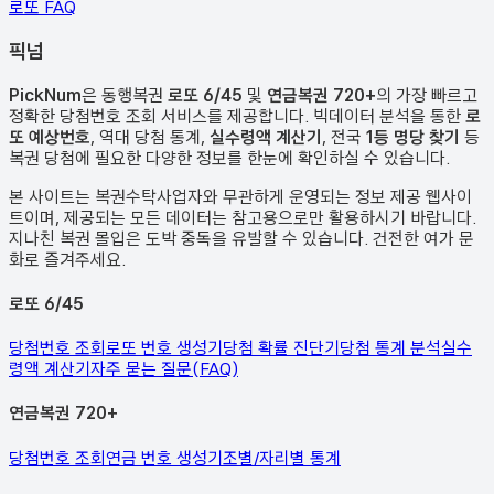
로또 FAQ
픽
넘
PickNum
은 동행복권
로또 6/45
및
연금복권 720+
의 가장 빠르고
정확한 당첨번호 조회 서비스를 제공합니다. 빅데이터 분석을 통한
로
또 예상번호
, 역대 당첨 통계,
실수령액 계산기
, 전국
1등 명당 찾기
등
복권 당첨에 필요한 다양한 정보를 한눈에 확인하실 수 있습니다.
본 사이트는 복권수탁사업자와 무관하게 운영되는 정보 제공 웹사이
트이며, 제공되는 모든 데이터는 참고용으로만 활용하시기 바랍니다.
지나친 복권 몰입은 도박 중독을 유발할 수 있습니다. 건전한 여가 문
화로 즐겨주세요.
로또 6/45
당첨번호 조회
로또 번호 생성기
당첨 확률 진단기
당첨 통계 분석
실수
령액 계산기
자주 묻는 질문(FAQ)
연금복권 720+
당첨번호 조회
연금 번호 생성기
조별/자리별 통계