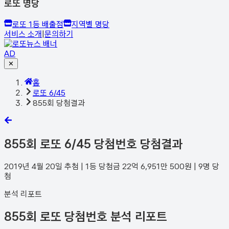
로또 명당
로또 1등 배출점
지역별 명당
서비스 소개
|
문의하기
AD
✕
홈
로또 6/45
855회 당첨결과
855
회 로또 6/45 당첨번호 당첨결과
2019년 4월 20일
추첨 | 1등 당첨금
22억 6,951만 500
원 |
9
명 당
첨
분석 리포트
855회 로또 당첨번호 분석 리포트