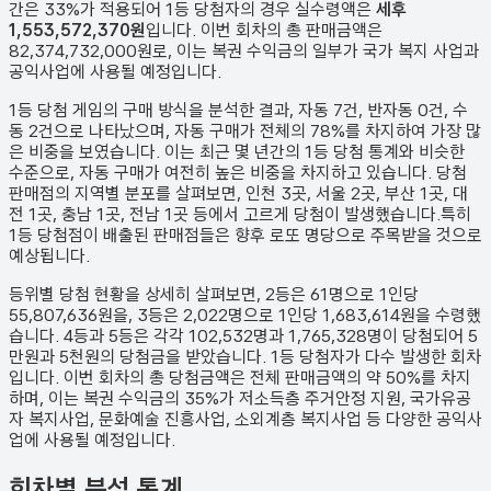
간은 33%가 적용되어 1등 당첨자의 경우 실수령액은
세후
1,553,572,370원
입니다. 이번 회차의 총 판매금액은
82,374,732,000원
로, 이는 복권 수익금의 일부가 국가 복지 사업과
공익사업에 사용될 예정입니다.
1등 당첨 게임의 구매 방식을 분석한 결과,
자동
7
건
,
반자동
0
건
,
수
동
2
건
으로 나타났으며,
자동 구매가 전체의 78%를 차지하여 가장 많
은 비중을 보였습니다.
이는 최근 몇 년간의 1등 당첨 통계와 비슷한
수준으로, 자동 구매가 여전히 높은 비중을 차지하고 있습니다. 당첨
판매점의 지역별 분포를 살펴보면,
인천 3곳, 서울 2곳, 부산 1곳, 대
전 1곳, 충남 1곳, 전남 1곳 등에서 고르게 당첨이 발생했습니다.
특히
1등 당첨점이 배출된 판매점들은 향후 로또 명당으로 주목받을 것으로
예상됩니다.
등위별 당첨 현황을 상세히 살펴보면, 2등은
61
명으로 1인당
55,807,636원
을, 3등은
2,022
명으로 1인당
1,683,614원
을 수령했
습니다. 4등과 5등은 각각
102,532
명과
1,765,328
명이 당첨되어 5
만원과 5천원의 당첨금을 받았습니다.
1등 당첨자가 다수 발생한 회차
입니다.
이번 회차의 총 당첨금액은 전체 판매금액의 약 50%를 차지
하며, 이는 복권 수익금의 35%가 저소득층 주거안정 지원, 국가유공
자 복지사업, 문화예술 진흥사업, 소외계층 복지사업 등 다양한 공익사
업에 사용될 예정입니다.
회차별 분석 통계