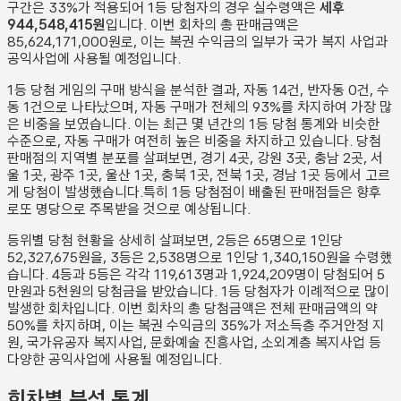
구간은 33%가 적용되어 1등 당첨자의 경우 실수령액은
세후
944,548,415원
입니다. 이번 회차의 총 판매금액은
85,624,171,000원
로, 이는 복권 수익금의 일부가 국가 복지 사업과
공익사업에 사용될 예정입니다.
1등 당첨 게임의 구매 방식을 분석한 결과,
자동
14
건
,
반자동
0
건
,
수
동
1
건
으로 나타났으며,
자동 구매가 전체의 93%를 차지하여 가장 많
은 비중을 보였습니다.
이는 최근 몇 년간의 1등 당첨 통계와 비슷한
수준으로, 자동 구매가 여전히 높은 비중을 차지하고 있습니다. 당첨
판매점의 지역별 분포를 살펴보면,
경기 4곳, 강원 3곳, 충남 2곳, 서
울 1곳, 광주 1곳, 울산 1곳, 충북 1곳, 전북 1곳, 경남 1곳 등에서 고르
게 당첨이 발생했습니다.
특히 1등 당첨점이 배출된 판매점들은 향후
로또 명당으로 주목받을 것으로 예상됩니다.
등위별 당첨 현황을 상세히 살펴보면, 2등은
65
명으로 1인당
52,327,675원
을, 3등은
2,538
명으로 1인당
1,340,150원
을 수령했
습니다. 4등과 5등은 각각
119,613
명과
1,924,209
명이 당첨되어 5
만원과 5천원의 당첨금을 받았습니다.
1등 당첨자가 이례적으로 많이
발생한 회차입니다.
이번 회차의 총 당첨금액은 전체 판매금액의 약
50%를 차지하며, 이는 복권 수익금의 35%가 저소득층 주거안정 지
원, 국가유공자 복지사업, 문화예술 진흥사업, 소외계층 복지사업 등
다양한 공익사업에 사용될 예정입니다.
회차별 분석 통계