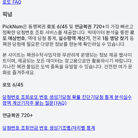
로또 FAQ
픽
넘
PickNum
은 동행복권
로또 6/45
및
연금복권 720+
의 가장 빠르고
정확한 당첨번호 조회 서비스를 제공합니다. 빅데이터 분석을 통한
로
또 예상번호
, 역대 당첨 통계,
실수령액 계산기
, 전국
1등 명당 찾기
등
복권 당첨에 필요한 다양한 정보를 한눈에 확인하실 수 있습니다.
본 사이트는 복권수탁사업자와 무관하게 운영되는 정보 제공 웹사이
트이며, 제공되는 모든 데이터는 참고용으로만 활용하시기 바랍니다.
지나친 복권 몰입은 도박 중독을 유발할 수 있습니다. 건전한 여가 문
화로 즐겨주세요.
로또 6/45
당첨번호 조회
로또 번호 생성기
당첨 확률 진단기
당첨 통계 분석
실수
령액 계산기
자주 묻는 질문(FAQ)
연금복권 720+
당첨번호 조회
연금 번호 생성기
조별/자리별 통계