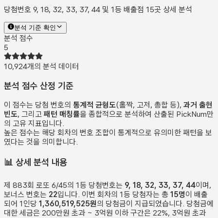
당첨번호 9, 18, 32, 33, 37, 44 및 1등 배출점 15곳 상세 분석
분석 기준 확인
분석 점수
5
10,924
개의 분석 데이터
분석 점수 산정 기준
이 점수는 당첨 번호의
통계적 균형도
(홀짝, 고저, 총합 등),
과거 출현
빈도
, 그리고
패턴 매칭률
을 종합적으로 분석하여 산출된 PickNum만
의 고유 지표입니다.
높은 점수는 해당 회차의 번호 조합이 통계적으로 유의미한 패턴을 보
였다는 것을 의미합니다.
📊
상세 분석 내용
제
883
회 로또 6/45의 1등 당첨번호는
9, 18, 32, 33, 37, 44
이며,
보너스 번호는
22
입니다. 이번 회차의 1등 당첨자는 총
15
명
이 배출
되어 1인당
1,360,519,525원
의 당첨금이 지급되었습니다. 당첨금에
대한 세금은 200만원 초과 ~ 3억원 이하 구간은 22%, 3억원 초과