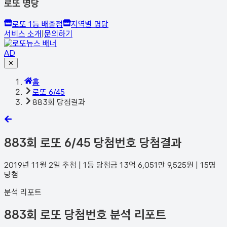
로또 명당
로또 1등 배출점
지역별 명당
서비스 소개
|
문의하기
AD
✕
홈
로또 6/45
883회 당첨결과
883
회 로또 6/45 당첨번호 당첨결과
2019년 11월 2일
추첨 | 1등 당첨금
13억 6,051만 9,525
원 |
15
명
당첨
분석 리포트
883회 로또 당첨번호 분석 리포트