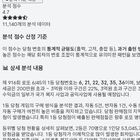
분석 점수
4.7
11,140
개의 분석 데이터
분석 점수 산정 기준
이 점수는 당첨 번호의
통계적 균형도
(홀짝, 고저, 총합 등),
과거 출현 
높은 점수는 해당 회차의 번호 조합이 통계적으로 유의미한 패턴을 보
📊
상세 분석 내용
제
916
회 로또 6/45의 1등 당첨번호는
6, 21, 22, 32, 35, 36
이며, 
세금은 200만원 초과 ~ 3억원 이하 구간은 22%, 3억원 초과 구간
수익금의 일부가 국가 복지 사업과 공익사업에 사용될 예정입니다.
1등 당첨 게임의 구매 방식을 분석한 결과,
자동
5
건
,
반자동
1
건
,
수동
자동 구매가 여전히 높은 비중을 차지하고 있습니다. 당첨 판매점의 지
첨이 발생했습니다.
특히 1등 당첨점이 배출된 판매점들은 향후 로또 
등위별 당첨 현황을 상세히 살펴보면, 2등은
70
명으로 1인당
53,045
당첨금을 받았습니다.
1등 당첨자가 이례적으로 많이 발생한 회차입니다