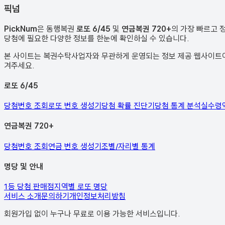
픽
넘
PickNum
은 동행복권
로또 6/45
및
연금복권 720+
의 가장 빠르고 
당첨에 필요한 다양한 정보를 한눈에 확인하실 수 있습니다.
본 사이트는 복권수탁사업자와 무관하게 운영되는 정보 제공 웹사이트이며
겨주세요.
로또 6/45
당첨번호 조회
로또 번호 생성기
당첨 확률 진단기
당첨 통계 분석
실수령
연금복권 720+
당첨번호 조회
연금 번호 생성기
조별/자리별 통계
명당 및 안내
1등 당첨 판매점
지역별 로또 명당
서비스 소개
문의하기
개인정보처리방침
회원가입 없이 누구나 무료로 이용 가능한 서비스입니다.