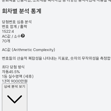
문화예술 진흥사업, 소외계층 복지사업 등 다양한 공익사업에 사용될 
회차별 분석 통계
당첨번호 심층 분석
번호 합계 / 홀짝
152
2:4
AC값 / 소수
7
0
개
AC값 (Arithmetic Complexity)
번호들의 산술적 복잡성을 나타내는 지표로, 숫자의 무작위성을 측정합니다
최다 당첨 방식
자동
45.5
%
1등 실수령액 (세후)
13억 9000만원
상세 분석 보기