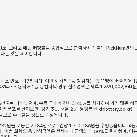
빈도
, 그리고
패턴 매칭률
을 종합적으로 분석하여 산출된 PickNum만의
였다는 것을 의미합니다.
보너스 번호는
17
입니다. 이번 회차의 1등 당첨자는 총
11
명
이 배출되어 
은 33%가 적용되어 1등 당첨자의 경우 실수령액은
세후 1,390,007,841원
5
건
으로 나타났으며,
수동 구매가 전체의 45%를 차지하여 가장 많은 비
역별 분포를 살펴보면,
경기 3곳, 서울 2곳, 동행복권(dhlottery.co.kr
명당으로 주목받을 것으로 예상됩니다.
,781원
을, 3등은
2,184
명으로 1인당
1,700,186원
을 수령했습니다. 4등
.
이번 회차의 총 당첨금액은 전체 판매금액의 약 50%를 차지하며, 이