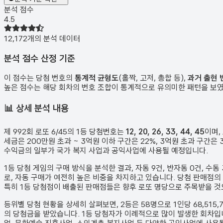
분석 점수
4.5
12,172
개의 분석 데이터
분석 점수 산정 기준
이 점수는 당첨 번호의
통계적 균형도
(홀짝, 고저, 총합 등),
과거 출현 
높은 점수는 해당 회차의 번호 조합이 통계적으로 유의미한 패턴을 보
📊
상세 분석 내용
제
992
회 로또 6/45의 1등 당첨번호는
12, 20, 26, 33, 44, 45
이며,
세금은 200만원 초과 ~ 3억원 이하 구간은 22%, 3억원 초과 구간
수익금의 일부가 국가 복지 사업과 공익사업에 사용될 예정입니다.
1등 당첨 게임의 구매 방식을 분석한 결과,
자동
9
건
,
반자동
0
건
,
수동
로, 자동 구매가 여전히 높은 비중을 차지하고 있습니다. 당첨 판매점의
특히 1등 당첨점이 배출된 판매점들은 향후 로또 명당으로 주목받을 것
등위별 당첨 현황을 상세히 살펴보면, 2등은
58
명으로 1인당
68,515,
의 당첨금을 받았습니다.
1등 당첨자가 이례적으로 많이 발생한 회차입