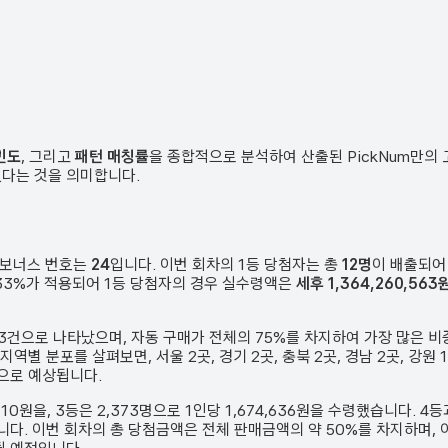
빈도
, 그리고
패턴 매칭률
을 종합적으로 분석하여 산출된 PickNum만의
였다는 것을 의미합니다.
 보너스 번호는
24
입니다. 이번 회차의 1등 당첨자는 총
12
명
이 배출되어
은 33%가 적용되어 1등 당첨자의 경우 실수령액은
세후 1,364,260,563
3
건
으로 나타났으며,
자동 구매가 전체의 75%를 차지하여 가장 많은 비
 지역별 분포를 살펴보면,
서울 2곳, 경기 2곳, 충북 2곳, 경남 2곳, 강
으로 예상됩니다.
710원
을, 3등은
2,373
명으로 1인당
1,674,636원
을 수령했습니다. 4등
니다.
이번 회차의 총 당첨금액은 전체 판매금액의 약 50%를 차지하며, 