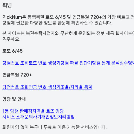
픽
넘
PickNum
은 동행복권
로또 6/45
및
연금복권 720+
의 가장 빠르고 
당첨에 필요한 다양한 정보를 한눈에 확인하실 수 있습니다.
본 사이트는 복권수탁사업자와 무관하게 운영되는 정보 제공 웹사이트이며
겨주세요.
로또 6/45
당첨번호 조회
로또 번호 생성기
당첨 확률 진단기
당첨 통계 분석
실수령
연금복권 720+
당첨번호 조회
연금 번호 생성기
조별/자리별 통계
명당 및 안내
1등 당첨 판매점
지역별 로또 명당
서비스 소개
문의하기
개인정보처리방침
회원가입 없이 누구나 무료로 이용 가능한 서비스입니다.