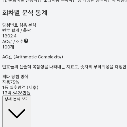
업, 문화예술 진흥사업, 소외계층 복지사업 등 다양한 공익사업에 사용
회차별 분석 통계
당첨번호 심층 분석
번호 합계 / 홀짝
180
2:4
AC값 / 소수
10
0
개
AC값 (Arithmetic Complexity)
번호들의 산술적 복잡성을 나타내는 지표로, 숫자의 무작위성을 측정합니다
최다 당첨 방식
자동
75
%
1등 실수령액 (세후)
13억 6426만원
상세 분석 보기