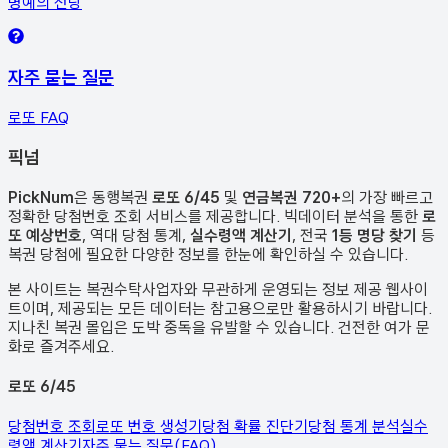
명예의 전당
자주 묻는 질문
로또 FAQ
픽
넘
PickNum
은 동행복권
로또 6/45
및
연금복권 720+
의 가장 빠르고
정확한 당첨번호 조회 서비스를 제공합니다. 빅데이터 분석을 통한
로
또 예상번호
, 역대 당첨 통계,
실수령액 계산기
, 전국
1등 명당 찾기
등
복권 당첨에 필요한 다양한 정보를 한눈에 확인하실 수 있습니다.
본 사이트는 복권수탁사업자와 무관하게 운영되는 정보 제공 웹사이
트이며, 제공되는 모든 데이터는 참고용으로만 활용하시기 바랍니다.
지나친 복권 몰입은 도박 중독을 유발할 수 있습니다. 건전한 여가 문
화로 즐겨주세요.
로또 6/45
당첨번호 조회
로또 번호 생성기
당첨 확률 진단기
당첨 통계 분석
실수
령액 계산기
자주 묻는 질문(FAQ)