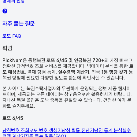
명예의 전당
자주 묻는 질문
로또 FAQ
픽
넘
PickNum
은 동행복권
로또 6/45
및
연금복권 720+
의 가장 빠르고
정확한 당첨번호 조회 서비스를 제공합니다. 빅데이터 분석을 통한
로
또 예상번호
, 역대 당첨 통계,
실수령액 계산기
, 전국
1등 명당 찾기
등
복권 당첨에 필요한 다양한 정보를 한눈에 확인하실 수 있습니다.
본 사이트는 복권수탁사업자와 무관하게 운영되는 정보 제공 웹사이
트이며, 제공되는 모든 데이터는 참고용으로만 활용하시기 바랍니다.
지나친 복권 몰입은 도박 중독을 유발할 수 있습니다. 건전한 여가 문
화로 즐겨주세요.
로또 6/45
당첨번호 조회
로또 번호 생성기
당첨 확률 진단기
당첨 통계 분석
실수
령액 계산기
자주 묻는 질문(FAQ)