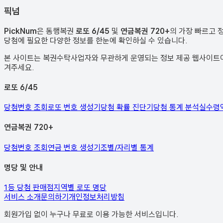
픽
넘
PickNum
은 동행복권
로또 6/45
및
연금복권 720+
의 가장 빠르고 
당첨에 필요한 다양한 정보를 한눈에 확인하실 수 있습니다.
본 사이트는 복권수탁사업자와 무관하게 운영되는 정보 제공 웹사이트이며
겨주세요.
로또 6/45
당첨번호 조회
로또 번호 생성기
당첨 확률 진단기
당첨 통계 분석
실수령
연금복권 720+
당첨번호 조회
연금 번호 생성기
조별/자리별 통계
명당 및 안내
1등 당첨 판매점
지역별 로또 명당
서비스 소개
문의하기
개인정보처리방침
회원가입 없이 누구나 무료로 이용 가능한 서비스입니다.