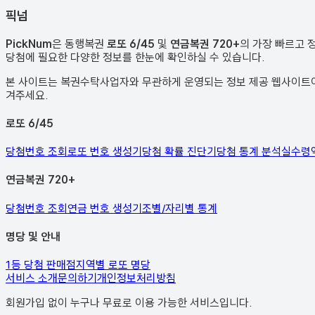
픽
넘
PickNum
은 동행복권
로또 6/45
및
연금복권 720+
의 가장 빠르고 
당첨에 필요한 다양한 정보를 한눈에 확인하실 수 있습니다.
본 사이트는 복권수탁사업자와 무관하게 운영되는 정보 제공 웹사이트이며
겨주세요.
로또 6/45
당첨번호 조회
로또 번호 생성기
당첨 확률 진단기
당첨 통계 분석
실수령
연금복권 720+
당첨번호 조회
연금 번호 생성기
조별/자리별 통계
명당 및 안내
1등 당첨 판매점
지역별 로또 명당
서비스 소개
문의하기
개인정보처리방침
회원가입 없이 누구나 무료로 이용 가능한 서비스입니다.