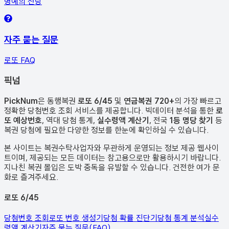
명예의 전당
자주 묻는 질문
로또 FAQ
픽
넘
PickNum
은 동행복권
로또 6/45
및
연금복권 720+
의 가장 빠르고
정확한 당첨번호 조회 서비스를 제공합니다. 빅데이터 분석을 통한
로
또 예상번호
, 역대 당첨 통계,
실수령액 계산기
, 전국
1등 명당 찾기
등
복권 당첨에 필요한 다양한 정보를 한눈에 확인하실 수 있습니다.
본 사이트는 복권수탁사업자와 무관하게 운영되는 정보 제공 웹사이
트이며, 제공되는 모든 데이터는 참고용으로만 활용하시기 바랍니다.
지나친 복권 몰입은 도박 중독을 유발할 수 있습니다. 건전한 여가 문
화로 즐겨주세요.
로또 6/45
당첨번호 조회
로또 번호 생성기
당첨 확률 진단기
당첨 통계 분석
실수
령액 계산기
자주 묻는 질문(FAQ)