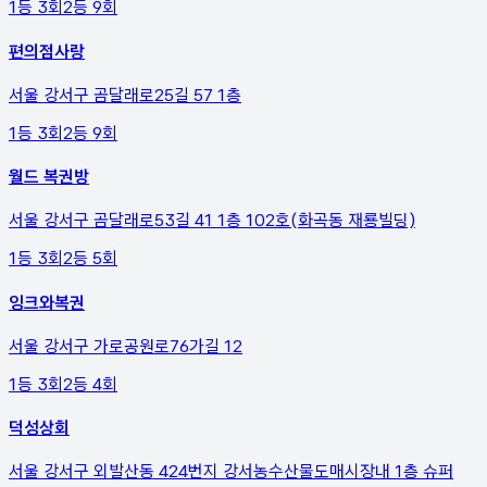
1등
3
회
2등
9
회
편의점사랑
서울 강서구 곰달래로25길 57 1층
1등
3
회
2등
9
회
월드 복권방
서울 강서구 곰달래로53길 41 1층 102호(화곡동 재룡빌딩)
1등
3
회
2등
5
회
잉크와복권
서울 강서구 가로공원로76가길 12
1등
3
회
2등
4
회
덕성상회
서울 강서구 외발산동 424번지 강서농수산물도매시장내 1층 슈퍼