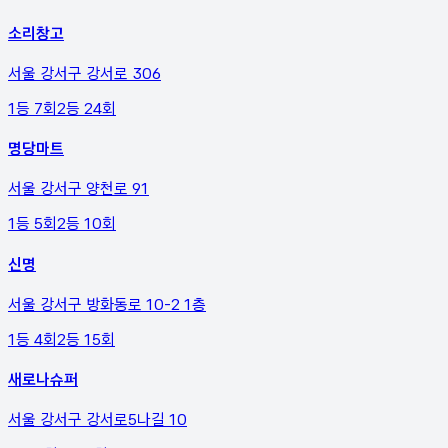
소리창고
서울 강서구 강서로 306
1등
7
회
2등
24
회
명당마트
서울 강서구 양천로 91
1등
5
회
2등
10
회
신명
서울 강서구 방화동로 10-2 1층
1등
4
회
2등
15
회
새로나슈퍼
서울 강서구 강서로5나길 10