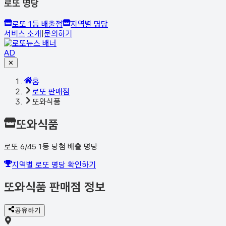
로또 명당
로또 1등 배출점
지역별 명당
서비스 소개
|
문의하기
AD
✕
홈
로또 판매점
또와식품
또와식품
로또 6/45 1등 당첨 배출 명당
지역별 로또 명당 확인하기
또와식품
판매점 정보
공유하기