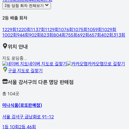
2등 당첨 회차 전체보기
2등 배출 회차
1229
회
1220
회
1137
회
1129
회
1076
회
1075
회
1059
회
1029
회
1002
회
944
회
902
회
823
회
804
회
755
회
692
회
657
회
402
회
313
회
위치 안내
지도 로딩중...
네이버 지도로 길찾기
카카오맵으로 길찾기
구글 지도로 길찾기
서울 강서구
의 다른 명당 판매점
총
104
곳
미나식품(로또판매점)
서울 강서구 금낭화로 91-12
1등
10
회
2등
46
회