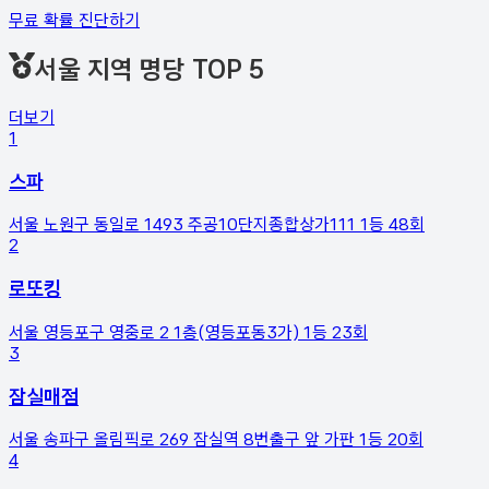
무료 확률 진단하기
서울 지역
명당 TOP 5
더보기
1
스파
서울 노원구 동일로 1493 주공10단지종합상가111
1등
48
회
2
로또킹
서울 영등포구 영중로 2 1층(영등포동3가)
1등
23
회
3
잠실매점
서울 송파구 올림픽로 269 잠실역 8번출구 앞 가판
1등
20
회
4