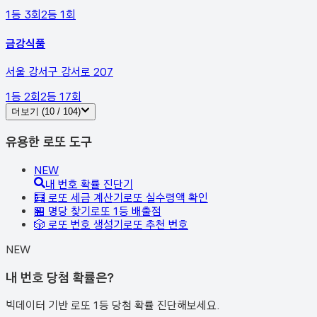
1등
3
회
2등
1
회
금강식품
서울 강서구 강서로 207
1등
2
회
2등
17
회
더보기 (
10
/
104
)
유용한 로또 도구
NEW
내 번호 확률 진단기
🧮 로또 세금 계산기
로또 실수령액 확인
🏪 명당 찾기
로또 1등 배출점
🎲 로또 번호 생성기
로또 추천 번호
NEW
내 번호 당첨 확률은?
빅데이터 기반 로또 1등 당첨 확률 진단해보세요.