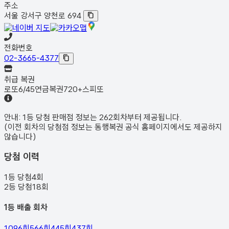
주소
서울 강서구 양천로 694
전화번호
02-3665-4377
취급 복권
로또6/45
연금복권720+
스피또
안내:
1등 당첨 판매점 정보는
262회차
부터 제공됩니다.
(이전 회차의 당첨점 정보는 동행복권 공식 홈페이지에서도 제공하지
않습니다)
당첨 이력
1등 당첨
4
회
2등 당첨
18
회
1등 배출 회차
1096
회
566
회
445
회
437
회