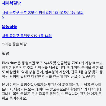
제이복권방
서울 종로구 종로 225-1 평창빌딩 1층 103호
1등
16
회
5
묵동식품
서울 중랑구 동일로 919
1등
14
회
✨
기분 좋은 예감
픽
넘
PickNum
은 동행복권
로또 6/45
및
연금복권 720+
의 가장 빠르고
정확한 당첨번호 조회 서비스를 제공합니다. 빅데이터 분석을 통한
로
또 예상번호
, 역대 당첨 통계,
실수령액 계산기
, 전국
1등 명당 찾기
등
복권 당첨에 필요한 다양한 정보를 한눈에 확인하실 수 있습니다.
본 사이트는 복권수탁사업자와 무관하게 운영되는 정보 제공 웹사이
트이며, 제공되는 모든 데이터는 참고용으로만 활용하시기 바랍니다.
지나친 복권 몰입은 도박 중독을 유발할 수 있습니다. 건전한 여가 문
화로 즐겨주세요.