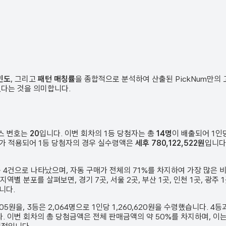
빈도
, 그리고
패턴 매칭률
을 종합적으로 분석하여 산출된 PickNum만의
였다는 것을 의미합니다.
너스 번호는
20
입니다. 이번 회차의 1등 당첨자는 총
14
명
이 배출되어 1인
3%가 적용되어 1등 당첨자의 경우 실수령액은
세후 780,122,522원
입니다
동
4
건
으로 나타났으며,
자동 구매가 전체의 71%를 차지하여 가장 많은 
 지역별 분포를 살펴보면,
경기 7곳, 서울 2곳, 부산 1곳, 인천 1곳, 광
니다.
105원
을, 3등은
2,064
명으로 1인당
1,260,620원
을 수령했습니다. 4등
.
이번 회차의 총 당첨금액은 전체 판매금액의 약 50%를 차지하며, 이