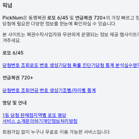
픽
넘
PickNum
은 동행복권
로또 6/45
및
연금복권 720+
의 가장 빠르고 
당첨에 필요한 다양한 정보를 한눈에 확인하실 수 있습니다.
본 사이트는 복권수탁사업자와 무관하게 운영되는 정보 제공 웹사이트이며
겨주세요.
로또 6/45
당첨번호 조회
로또 번호 생성기
당첨 확률 진단기
당첨 통계 분석
실수령
연금복권 720+
당첨번호 조회
연금 번호 생성기
조별/자리별 통계
명당 및 안내
1등 당첨 판매점
지역별 로또 명당
서비스 소개
문의하기
개인정보처리방침
회원가입 없이 누구나 무료로 이용 가능한 서비스입니다.