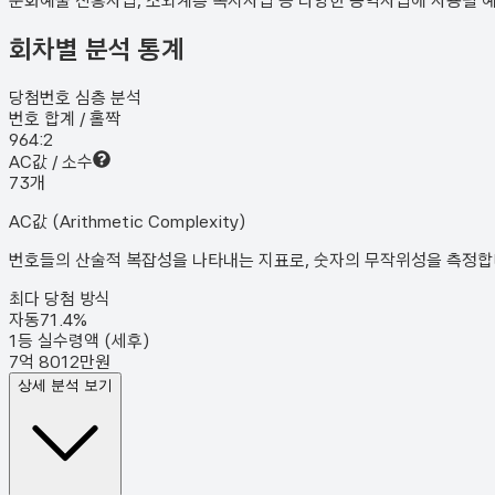
문화예술 진흥사업, 소외계층 복지사업 등 다양한 공익사업에 사용될 
회차별 분석 통계
당첨번호 심층 분석
번호 합계 / 홀짝
96
4:2
AC값 / 소수
7
3
개
AC값 (Arithmetic Complexity)
번호들의 산술적 복잡성을 나타내는 지표로, 숫자의 무작위성을 측정합니다
최다 당첨 방식
자동
71.4
%
1등 실수령액 (세후)
7억 8012만원
상세 분석 보기