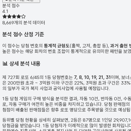
분석 점수
4.1
8,669
개의 분석 데이터
분석 점수 산정 기준
이 점수는 당첨 번호의
통계적 균형도
(홀짝, 고저, 총합 등),
과거 출현 
높은 점수는 해당 회차의 번호 조합이 통계적으로 유의미한 패턴을 보
📊
상세 분석 내용
제
727
회 로또 6/45의 1등 당첨번호는
7, 8, 10, 19, 21, 31
이며, 보
은 200만원 초과 ~ 3억원 이하 구간은 22%, 3억원 초과 구간은 3
의 일부가 국가 복지 사업과 공익사업에 사용될 예정입니다.
1등 당첨 게임의 구매 방식을 분석한 결과,
자동
10
건
,
반자동
0
건
,
수
로, 자동 구매가 여전히 높은 비중을 차지하고 있습니다. 당첨 판매점의
첨점이 배출된 판매점들은 향후 로또 명당으로 주목받을 것으로 예상됩
등위별 당첨 현황을 상세히 살펴보면, 2등은
87
명으로 1인당
29,907,
당첨금을 받았습니다.
1등 당첨자가 이례적으로 많이 발생한 회차입니다