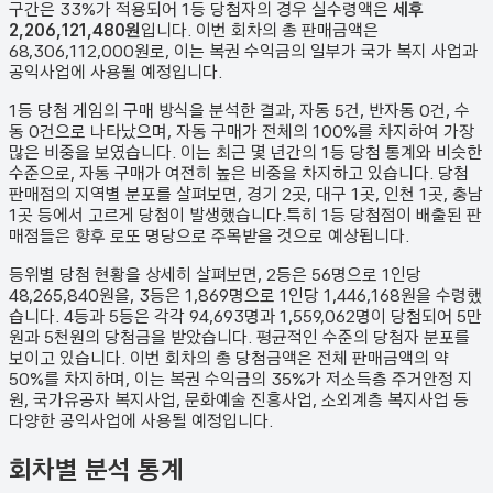
구간은 33%가 적용되어 1등 당첨자의 경우 실수령액은
세후
2,206,121,480원
입니다. 이번 회차의 총 판매금액은
68,306,112,000원
로, 이는 복권 수익금의 일부가 국가 복지 사업과
공익사업에 사용될 예정입니다.
1등 당첨 게임의 구매 방식을 분석한 결과,
자동
5
건
,
반자동
0
건
,
수
동
0
건
으로 나타났으며,
자동 구매가 전체의 100%를 차지하여 가장
많은 비중을 보였습니다.
이는 최근 몇 년간의 1등 당첨 통계와 비슷한
수준으로, 자동 구매가 여전히 높은 비중을 차지하고 있습니다. 당첨
판매점의 지역별 분포를 살펴보면,
경기 2곳, 대구 1곳, 인천 1곳, 충남
1곳 등에서 고르게 당첨이 발생했습니다.
특히 1등 당첨점이 배출된 판
매점들은 향후 로또 명당으로 주목받을 것으로 예상됩니다.
등위별 당첨 현황을 상세히 살펴보면, 2등은
56
명으로 1인당
48,265,840원
을, 3등은
1,869
명으로 1인당
1,446,168원
을 수령했
습니다. 4등과 5등은 각각
94,693
명과
1,559,062
명이 당첨되어 5만
원과 5천원의 당첨금을 받았습니다.
평균적인 수준의 당첨자 분포를
보이고 있습니다.
이번 회차의 총 당첨금액은 전체 판매금액의 약
50%를 차지하며, 이는 복권 수익금의 35%가 저소득층 주거안정 지
원, 국가유공자 복지사업, 문화예술 진흥사업, 소외계층 복지사업 등
다양한 공익사업에 사용될 예정입니다.
회차별 분석 통계