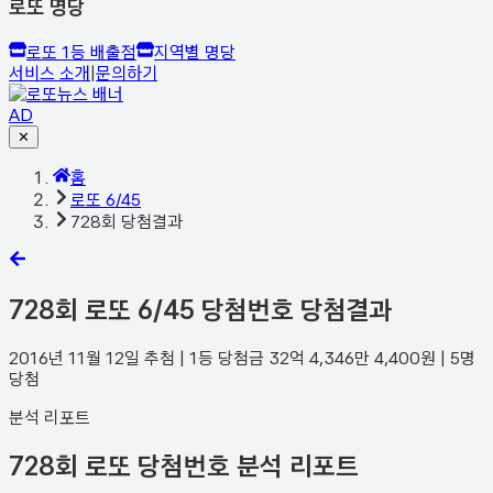
로또 명당
로또 1등 배출점
지역별 명당
서비스 소개
|
문의하기
AD
✕
홈
로또 6/45
728회 당첨결과
728
회 로또 6/45 당첨번호 당첨결과
2016년 11월 12일
추첨 | 1등 당첨금
32억 4,346만 4,400
원 |
5
명
당첨
분석 리포트
728회 로또 당첨번호 분석 리포트