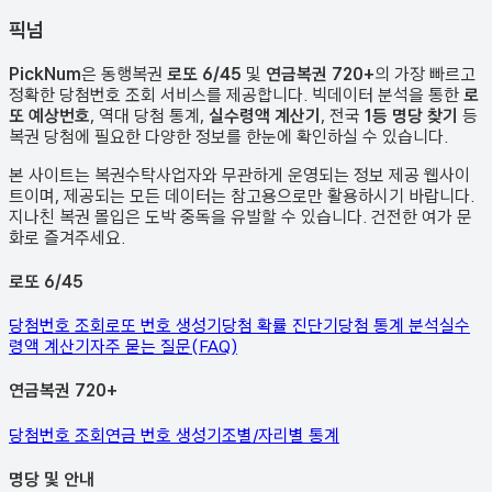
픽
넘
PickNum
은 동행복권
로또 6/45
및
연금복권 720+
의 가장 빠르고
정확한 당첨번호 조회 서비스를 제공합니다. 빅데이터 분석을 통한
로
또 예상번호
, 역대 당첨 통계,
실수령액 계산기
, 전국
1등 명당 찾기
등
복권 당첨에 필요한 다양한 정보를 한눈에 확인하실 수 있습니다.
본 사이트는 복권수탁사업자와 무관하게 운영되는 정보 제공 웹사이
트이며, 제공되는 모든 데이터는 참고용으로만 활용하시기 바랍니다.
지나친 복권 몰입은 도박 중독을 유발할 수 있습니다. 건전한 여가 문
화로 즐겨주세요.
로또 6/45
당첨번호 조회
로또 번호 생성기
당첨 확률 진단기
당첨 통계 분석
실수
령액 계산기
자주 묻는 질문(FAQ)
연금복권 720+
당첨번호 조회
연금 번호 생성기
조별/자리별 통계
명당 및 안내