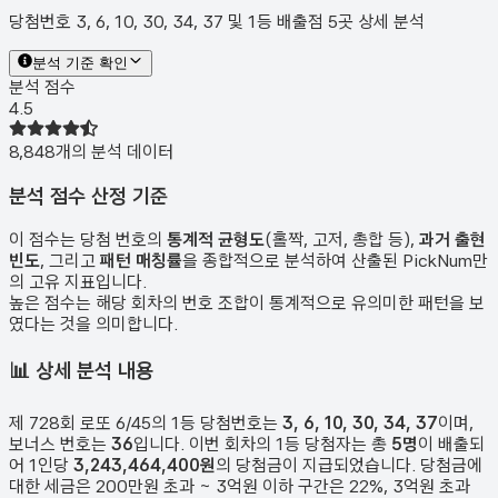
당첨번호 3, 6, 10, 30, 34, 37 및 1등 배출점 5곳 상세 분석
분석 기준 확인
분석 점수
4.5
8,848
개의 분석 데이터
분석 점수 산정 기준
이 점수는 당첨 번호의
통계적 균형도
(홀짝, 고저, 총합 등),
과거 출현
빈도
, 그리고
패턴 매칭률
을 종합적으로 분석하여 산출된 PickNum만
의 고유 지표입니다.
높은 점수는 해당 회차의 번호 조합이 통계적으로 유의미한 패턴을 보
였다는 것을 의미합니다.
📊
상세 분석 내용
제
728
회 로또 6/45의 1등 당첨번호는
3, 6, 10, 30, 34, 37
이며,
보너스 번호는
36
입니다. 이번 회차의 1등 당첨자는 총
5
명
이 배출되
어 1인당
3,243,464,400원
의 당첨금이 지급되었습니다. 당첨금에
대한 세금은 200만원 초과 ~ 3억원 이하 구간은 22%, 3억원 초과