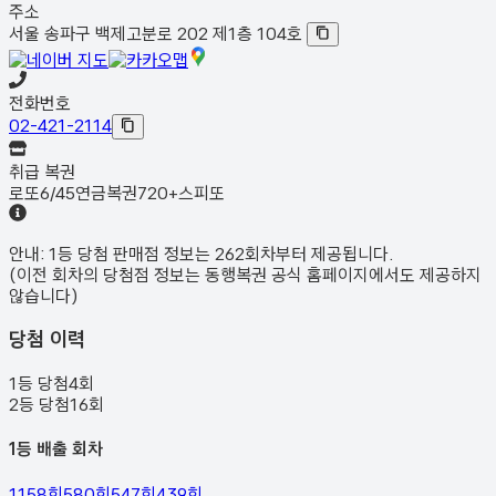
주소
서울 송파구 백제고분로 202 제1층 104호
전화번호
02-421-2114
취급 복권
로또6/45
연금복권720+
스피또
안내:
1등 당첨 판매점 정보는
262회차
부터 제공됩니다.
(이전 회차의 당첨점 정보는 동행복권 공식 홈페이지에서도 제공하지
않습니다)
당첨 이력
1등 당첨
4
회
2등 당첨
16
회
1등 배출 회차
1158
회
580
회
547
회
439
회