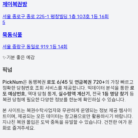
제이복권방
서울 종로구 종로 225-1 평창빌딩 1층 103호
1등
16
회
5
묵동식품
서울 중랑구 동일로 919
1등
14
회
✨
기분 좋은 예감
픽
넘
PickNum
은 동행복권
로또 6/45
및
연금복권 720+
의 가장 빠르고
정확한 당첨번호 조회 서비스를 제공합니다. 빅데이터 분석을 통한
로
또 예상번호
, 역대 당첨 통계,
실수령액 계산기
, 전국
1등 명당 찾기
등
복권 당첨에 필요한 다양한 정보를 한눈에 확인하실 수 있습니다.
본 사이트는 복권수탁사업자와 무관하게 운영되는 정보 제공 웹사이
트이며, 제공되는 모든 데이터는 참고용으로만 활용하시기 바랍니다.
지나친 복권 몰입은 도박 중독을 유발할 수 있습니다. 건전한 여가 문
화로 즐겨주세요.