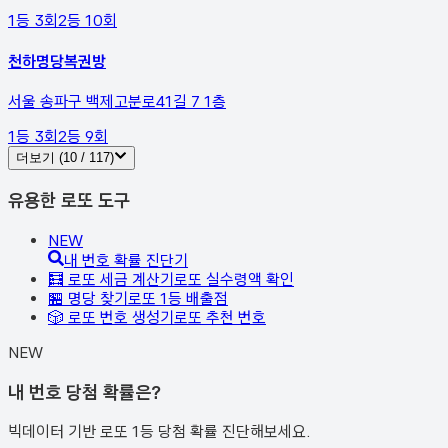
1등
3
회
2등
10
회
천하명당복권방
서울 송파구 백제고분로41길 7 1층
1등
3
회
2등
9
회
더보기 (
10
/
117
)
유용한 로또 도구
NEW
내 번호 확률 진단기
🧮 로또 세금 계산기
로또 실수령액 확인
🏪 명당 찾기
로또 1등 배출점
🎲 로또 번호 생성기
로또 추천 번호
NEW
내 번호 당첨 확률은?
빅데이터 기반 로또 1등 당첨 확률 진단해보세요.