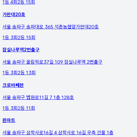
1등
4
회
2등
15
회
가판대20호
서울 송파구 송파대로 365 석촌농협앞가판대20호
1등
3
회
2등
15
회
잠실나루역2번출구
서울 송파구 올림픽로37길 109 잠실나루역 2번출구
1등
3
회
2등
13
회
크로바쎄븐
서울 송파구 법원로11길 7 1층 128호
1등
3
회
2등
11
회
윈마트
서울 송파구 삼학사로16길 4 삼학사로 16길 우측 건물 1층