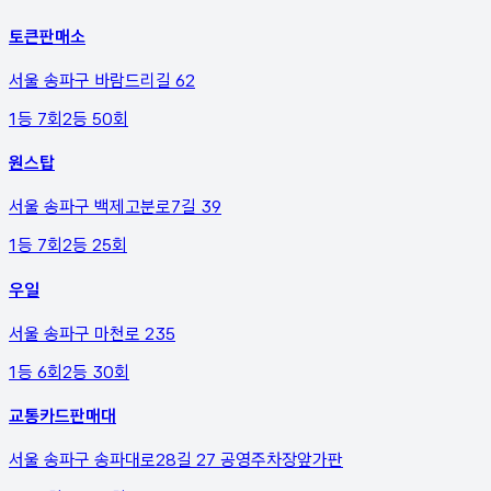
토큰판매소
서울 송파구 바람드리길 62
1등
7
회
2등
50
회
원스탑
서울 송파구 백제고분로7길 39
1등
7
회
2등
25
회
우일
서울 송파구 마천로 235
1등
6
회
2등
30
회
교통카드판매대
서울 송파구 송파대로28길 27 공영주차장앞가판