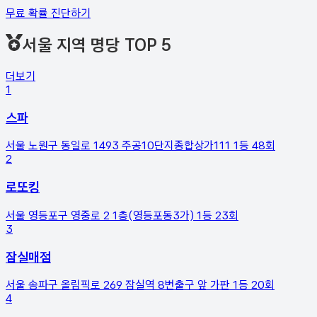
무료 확률 진단하기
서울 지역
명당 TOP 5
더보기
1
스파
서울 노원구 동일로 1493 주공10단지종합상가111
1등
48
회
2
로또킹
서울 영등포구 영중로 2 1층(영등포동3가)
1등
23
회
3
잠실매점
서울 송파구 올림픽로 269 잠실역 8번출구 앞 가판
1등
20
회
4