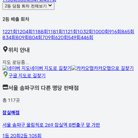
2등 당첨 회차 전체보기
2등 배출 회차
1221
회
1204
회
1188
회
1181
회
1121
회
1032
회
1000
회
916
회
865
회
834
회
809
회
804
회
709
회
620
회
549
회
446
회
위치 안내
지도 로딩중...
네이버 지도로 길찾기
카카오맵으로 길찾기
구글 지도로 길찾기
서울 송파구
의 다른 명당 판매점
총
117
곳
잠실매점
서울 송파구 올림픽로 269 잠실역 8번출구 앞 가판
1등
20
회
2등
105
회